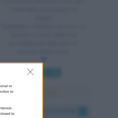
Il mondo della conoscenza è così vasto e
l'anima umana ha un'energia così
limitata!
Impieghiamo e sforziamo ogni nervo, ma
riusciamo a scostare soltanto una
piccolissima parte della tenda che
nasconde l'infinito da noi.
Chi l'ha detto
sonal or
ection to
nterest-
I vostri commenti e messaggi
closed to