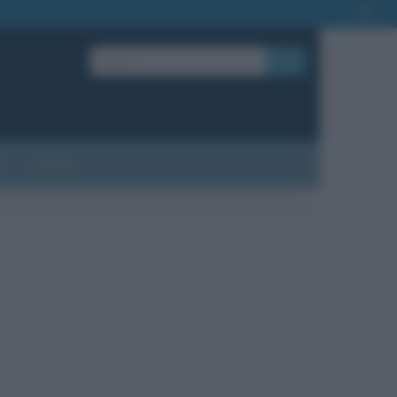
OK
?
Contatti