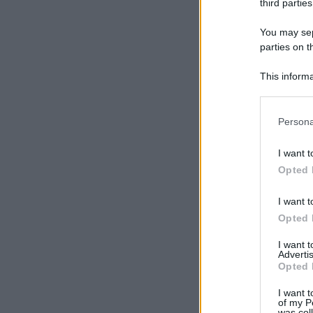
third parties
You may sepa
parties on t
This informa
Participants
Please note
Persona
information 
deny consent
I want t
in below Go
Opted 
I want t
Opted 
I want 
Advertis
Opted 
I want t
of my P
was col