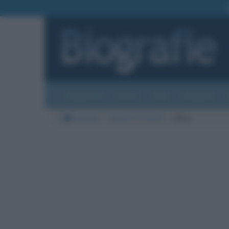
Biografie
Foto
Temi
Categorie
Biografie
Nazioni di nascita
Siria