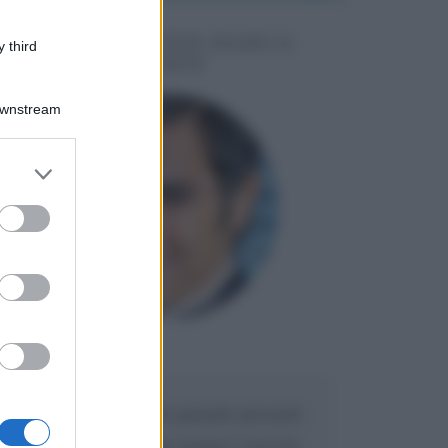
MESSAGGI PER MARCO
 third
LIORNI
Downstream
er and store
to grant or
ed purposes
Maria
DA:
Caro Liorni perché quando presenti
l'eredità urli sempre troppo? non ho