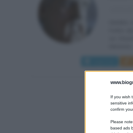
α
Anno di 
Giamblico d
Porfirio, d
con l'inten
riferimento..
Leggi di più
www.biogra
If you wish 
sensitive in
confirm your
Please note
based ads b