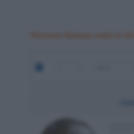
Persone famose nate in Si
GI
FILOSOF
ROMANA