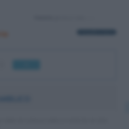
Powered by
ria
1 biografia in elenco
OK
AMBLICO
O SIRO DI LINGUA GRECA VISSUTO IN ETÀ