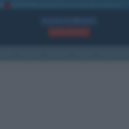
La TUA storia
: perché pubblicare la tua biografia su questo sito
1
Biografie in PDF
GRATIS
ACCEDI / REGISTRATI
Indice
Newsletter
Ricorrenze
Cultura
Che giorno sarà