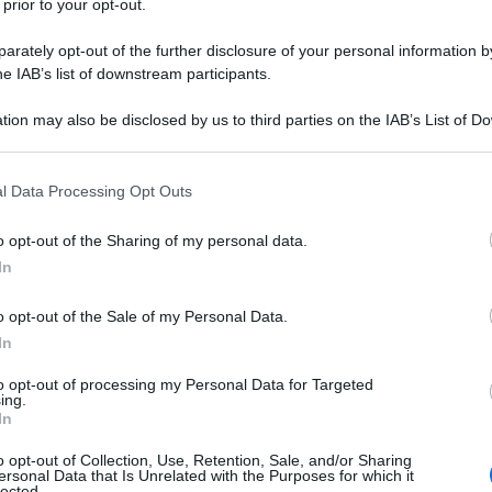
 prior to your opt-out.
rately opt-out of the further disclosure of your personal information by
he IAB’s list of downstream participants.
tion may also be disclosed by us to third parties on the IAB’s List of 
 that may further disclose it to other third parties.
 that this website/app uses one or more Google services and may gath
l Data Processing Opt Outs
including but not limited to your visit or usage behaviour. You may click 
 to Google and its third-party tags to use your data for below specifi
o opt-out of the Sharing of my personal data.
ogle consent section.
In
o opt-out of the Sale of my Personal Data.
In
to opt-out of processing my Personal Data for Targeted
ing.
In
o opt-out of Collection, Use, Retention, Sale, and/or Sharing
ersonal Data that Is Unrelated with the Purposes for which it
lected.