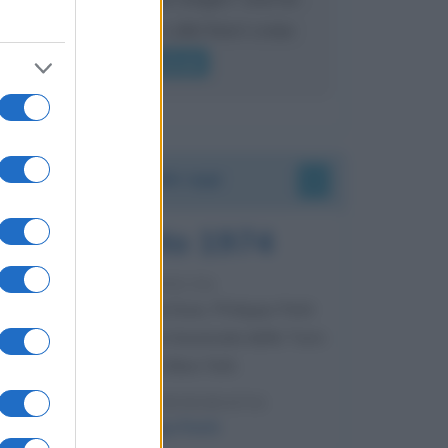
mai sentito Mike o altri bravi come
lui gridare
Leggi di più
Accadde oggi
7 agosto 1974
52 ANNI FA
Camminando su una fune, Philippe Petit
compie la sua celebre traversata delle Twin
Towers a New York.
LEGGI LA BIOGRAFIA
Philippe Petit