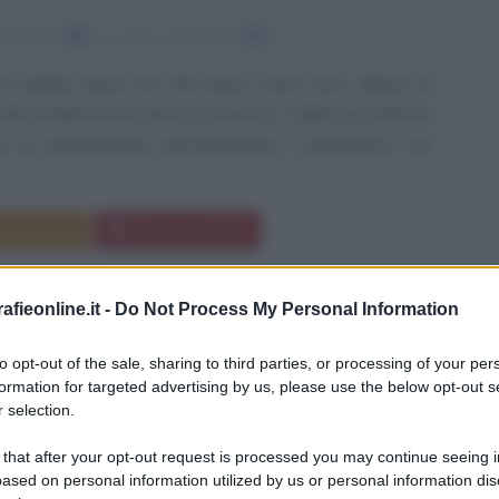
nascita:
250
ω
Anno di morte:
330
i Calcide nasce nel 250 dopo Cristo circa. Allievo di
ecide di allontanarsi dal suo maestro e dalla sua dottrina
to di reinterpretare personalmente il platonismo, con
.
Commenta
Download PDF
fieonline.it -
Do Not Process My Personal Information
to opt-out of the sale, sharing to third parties, or processing of your per
formation for targeted advertising by us, please use the below opt-out s
 selection.
 that after your opt-out request is processed you may continue seeing i
ased on personal information utilized by us or personal information dis