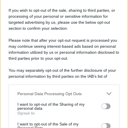
8 agosto 1956
If you wish to opt-out of the sale, sharing to third parties, or
70 ANNI FA
processing of your personal or sensitive information for
Nella miniera di carbone di Marcinelle, in Belgio,
targeted advertising by us, please use the below opt-out
avviene un disastro nel quale perdono la vita
section to confirm your selection.
centinaia di lavoratori, la maggior parte dei quali
Please note that after your opt-out request is processed you
italiani.
may continue seeing interest-based ads based on personal
LEGGI L'ARTICOLO
information utilized by us or personal information disclosed to
Il disastro di Marcinelle
third parties prior to your opt-out.
You may separately opt-out of the further disclosure of your
personal information by third parties on the IAB’s list of
downstream participants.
Personal Data Processing Opt Outs
This information may also be disclosed by us to third parties
on the IAB’s List of Downstream Participants that may further
I want to opt-out of the Sharing of my
disclose it to other third parties.
personal data.
Opted In
Please note that this website/app uses one or more Google
RICEVI GLI AGGIORNAMENTI
services and may gather and store information including but
I want to opt-out of the Sale of my