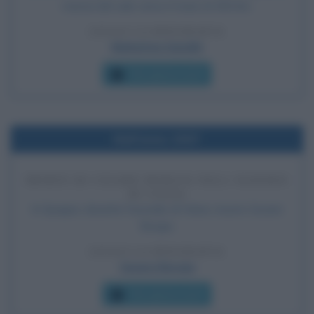
marcia del sale verso il mare di 300 km.
LEGGI LA BIOGRAFIA
Mahatma Gandhi
Che giorno era?
Nell'anno 1507
MORTE DI CESARE BORGIA NELL'ASSEDIO
DI VIANA
In Spagna, durante l'assedio di Viana, muore Cesare
Borgia.
LEGGI LA BIOGRAFIA
Cesare Borgia
Che giorno era?