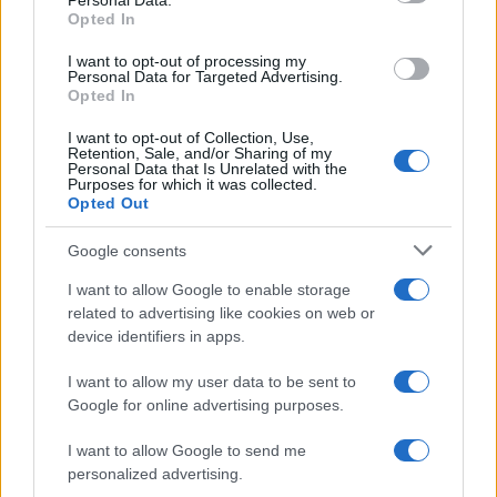
Personal Data.
not limited to your visit or usage behaviour. You may click to
Opted In
grant or deny consent to Google and its third-party tags to
Inserisci la tua migliore e-mail
use your data for below specified purposes in below Google
I want to opt-out of processing my
consent section.
Personal Data for Targeted Advertising.
E-mail
Opted In
OK
I want to opt-out of Collection, Use,
Retention, Sale, and/or Sharing of my
Personal Data that Is Unrelated with the
Purposes for which it was collected.
Opted Out
Google consents
I want to allow Google to enable storage
related to advertising like cookies on web or
device identifiers in apps.
I want to allow my user data to be sent to
Google for online advertising purposes.
I want to allow Google to send me
personalized advertising.