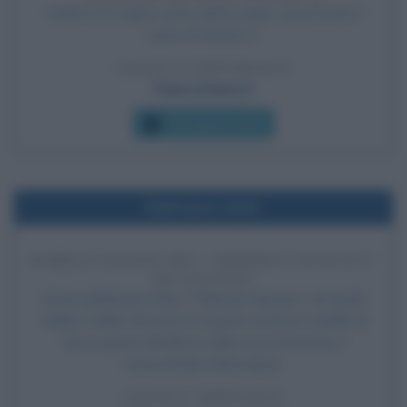
Oddone di Lagery viene eletto papa, assumendo il
nome di Urbano II.
LEGGI LA BIOGRAFIA
Papa Urbano II
Che giorno era?
Nell'anno 1610
PUBBLICAZIONE DEL "SIDEREUS NUNCIUS"
DI GALILEO
Viene pubblicato il libro "Sidereus Nuncius" nel quale
Galileo Galilei attesta la scoperta di alcuni satelliti di
Giove grazie all'utilizzo della sua invenzione, il
cannocchiale (telescopio).
LEGGI L'ARTICOLO