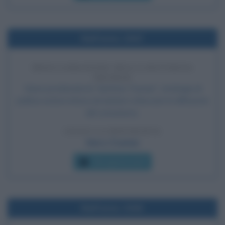
Nell'anno 1947
PROCLAMAZIONE DELLA DOTTRINA
TRUMAN
Viene proclamata la "dottrina Truman", strategia di
politica estera intesa ad aiutare a bloccare la diffusione
del comunismo.
LEGGI LA BIOGRAFIA
Harry Truman
Che giorno era?
Nell'anno 1940