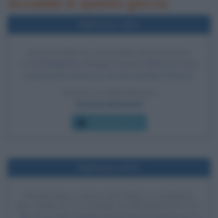
Accadde in questo giorno
Nell'anno 1921
SEQUESTRO DI GIACOMO MATTEOTTI
A Castelguglielmo (Rovigo) Giacomo Matteotti viene
sequestrato e percosso da una squadra di fascisti.
LEGGI LA BIOGRAFIA
Giacomo Matteotti
Che giorno era?
Nell'anno 2013
INIZIO DEL CONCLAVE PER LA NOMINA
DEL PAPA SUCCESSORE DI BENEDETTO XVI
Alle 16.30 nella Cappella Sistina inizia il conclave per la