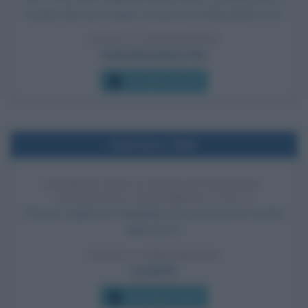
nomina del nuovo papa, successore di Benedetto XVI.
LEGGI LA BIOGRAFIA
Papa Benedetto XVI
Che giorno era?
Nell'anno 1999
ENTRATA NELLA NATO DI POLONIA,
UNGHERIA E REPUBBLICA CECA
Polonia, Ungheria e Repubblica Ceca diventano membri
della NATO.
LEGGI LA BIOGRAFIA
La NATO
Che giorno era?