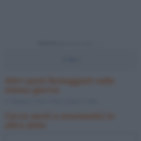
Powered by
S.
Nico
Altri santi festeggiati nello
stesso giorno
S.
Teofane
, S.
Orio
, S.
Fina
, S.
Duno
, S.
Zeno
Cerca santi e onomastici in
altre date