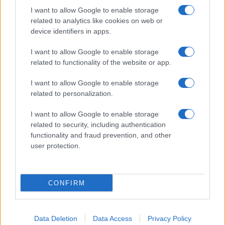
I want to allow Google to enable storage
related to analytics like cookies on web or
Biografie
Approfondimenti
device identifiers in apps.
Biografie di oggi
Mappa del sito
Biografie più visitate
Ricorrenze
I want to allow Google to enable storage
Indice dei nomi
Onomastico
related to functionality of the website or app.
Foto di personaggi famosi
Che giorno era?
Categorie
Che giorno sarà?
I want to allow Google to enable storage
Temi
Cultura
related to personalization.
Servizi
I want to allow Google to enable storage
Pubblica la tua biografia
related to security, including authentication
functionality and fraud prevention, and other
Privacy Policy
user protection.
Cookie Policy
Preferenze Privacy
Contatti
CONFIRM
Biografieonline.it © 2003-2025 • Riproduzione dei testi consentita citando la fonte
Creative Commons
come da Licenza
• Nota: come Affiliato Amazon, il sito
Pubblicità
ricava commissioni sugli acquisti idonei. •
Data Deletion
Data Access
Privacy Policy