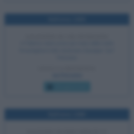
Nell'anno 1909
ASSASSINIO DI JOE PETROSINO
A Palermo viene ucciso per mano della mafia
l'investigatore italo-americano Giuseppe "Joe"
Petrosino.
LEGGI LA BIOGRAFIA
Joe Petrosino
Che giorno era?
Nell'anno 1088
ELEZIONE DI PAPA URBANO II