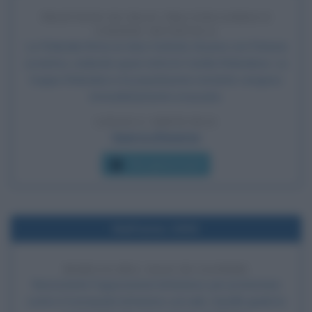
TRATTATO DI PACE TRA FINLANDIA E
UNIONE SOVIETICA
La Finlandia firma un duro trattato di pace con l'Unione
sovietica, cedendo quasi tutta la Carelia finlandese. Le
truppe finlandesi e la popolazione restante vengono
immediatamente evacuate.
LEGGI L'ARTICOLO
Guerra d'inverno
Che giorno era?
Nell'anno 1930
MARCIA DEL SALE DI GANDHI
Nonostante l'opposizione britannica, per protestare
contro il monopolio britannico sul sale, Gandhi guida la