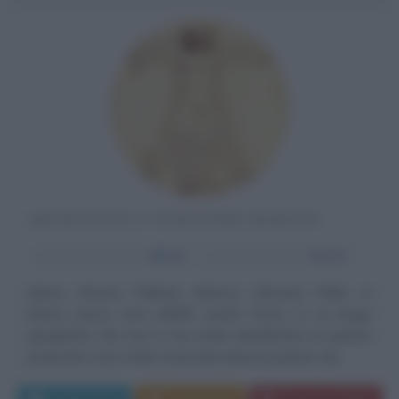
ARCHITETTO E SCRITTORE ROMANO
α
Anno di nascita:
80 A.C.
ω
Anno di morte:
15 A.C.
Marco Vitruvio Pollione (Marcus Vitruvius Pollio, in
latino) nasce circa nell'80 avanti Cristo, in un luogo
geografico che non è mai stato identificato (a questo
proposito sono state avanzate diverse ipotesi, da...