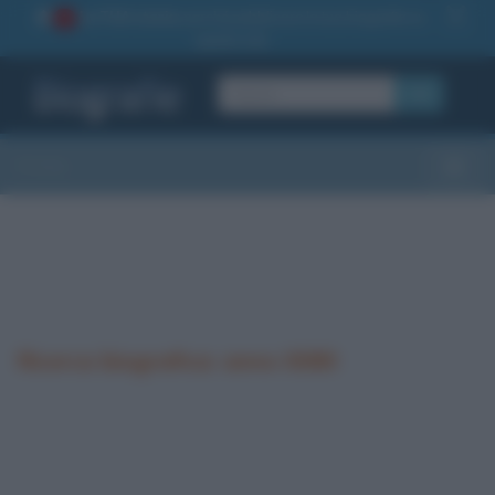
La TUA storia
: perché pubblicare la tua biografia su
1
questo sito
OK
Sezioni
Toggle
Ricerca biografica: anno 0080