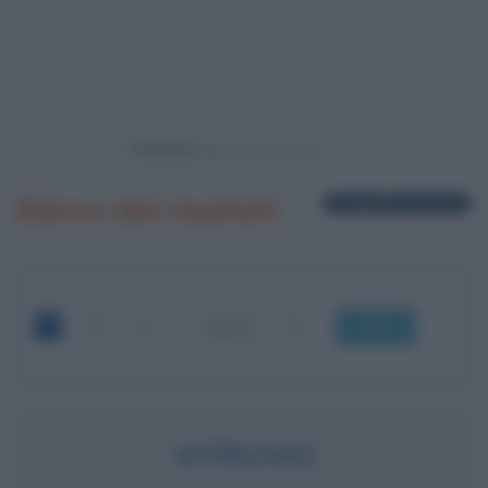
Powered by
Elenco dei risultati
1 biografia in elenco
OK
VITRUVIO