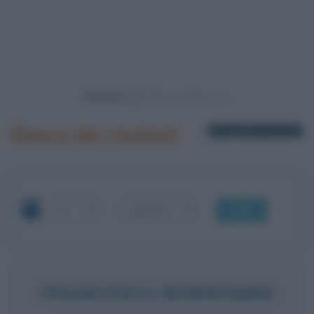
Powered by
Elenco dei risultati
5 biografie in elenco
OK
FRANCESCO BORROMINI