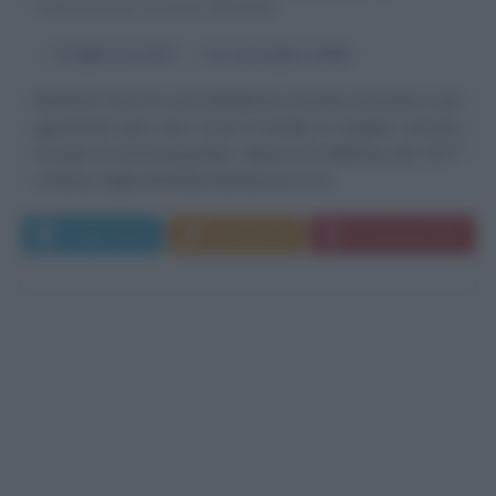
VIOLENZA SULLE DONNE
α
6 febbraio
1577
ω
11 settembre
1599
Beatrice Cenci fu una nobildonna romana accusata e poi
giustiziata (per aver ucciso il padre) in seguito assurta
al ruolo di eroina popolare. Nasce il 6 febbraio del 1577
a Roma, figlia di Ersilia Santacroce e di...
Leggi di più
Commenta
Download PDF