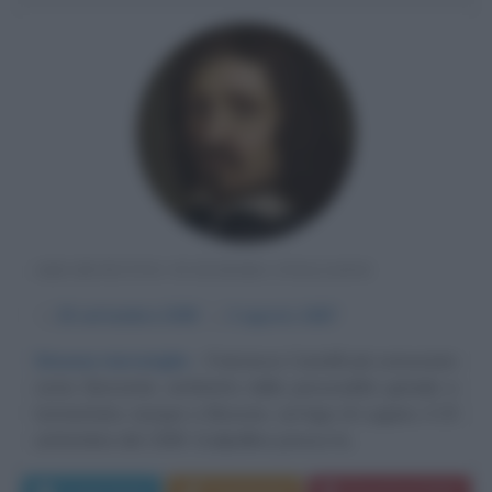
ARCHITETTO SVIZZERO-ITALIANO
α
25 settembre
1599
ω
3 agosto
1667
Sinuose meraviglie
Francesco Castelli più conosciuto
come Borromini, architetto dalla personalità geniale e
tormentata, nacque a Bissone, sul lago di Lugano, il 25
settembre del 1599. Scalpellino presso la...