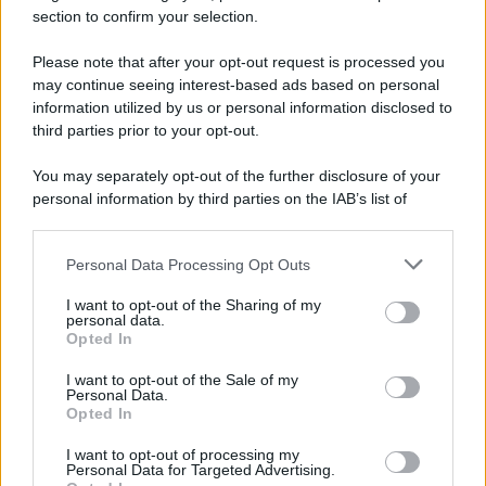
più tristi episodi che la storia ricordi: il
section to confirm your selection.
bombardamento atomico di Hiroshima.
Please note that after your opt-out request is processed you
LEGGI L'ARTICOLO
may continue seeing interest-based ads based on personal
Il bombardamento atomico di Hiroshima e
information utilized by us or personal information disclosed to
Nagasaki
third parties prior to your opt-out.
You may separately opt-out of the further disclosure of your
personal information by third parties on the IAB’s list of
downstream participants.
Personal Data Processing Opt Outs
This information may also be disclosed by us to third parties
on the IAB’s List of Downstream Participants that may further
I want to opt-out of the Sharing of my
disclose it to other third parties.
personal data.
Opted In
Please note that this website/app uses one or more Google
RICEVI GLI AGGIORNAMENTI
services and may gather and store information including but
I want to opt-out of the Sale of my
Personal Data.
not limited to your visit or usage behaviour. You may click to
Opted In
grant or deny consent to Google and its third-party tags to
Inserisci la tua migliore e-mail
use your data for below specified purposes in below Google
I want to opt-out of processing my
consent section.
Personal Data for Targeted Advertising.
E-mail