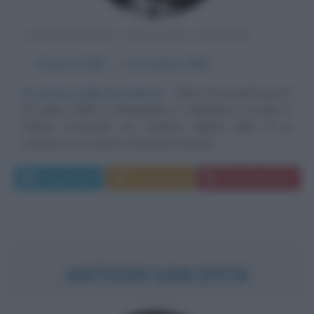
CONDOTTIERO E POLITICO INGLESE
α
25 aprile
1599
ω
3 settembre
1658
Un nuovo ordine britannico
Oliver Cromwell nasce il
25 aprile 1599 a Hantingdon, in Inghilterra. Il padre è
Robert Cromwell, uno scudiero inglese figlio di un
cavaliere e la madre è Elizabeth Stuard....
Leggi di più
Commenta
Download PDF
ANTOON VAN DYCK