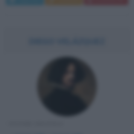
Leggi di più
Commenta
Download PDF
DIEGO VELÁZQUEZ
PITTORE SPAGNOLO