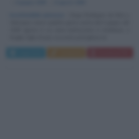
α
6 giugno
1599
ω
6 agosto
1660
Inconfondibile pienezza
Diego Rodriguez de Silva y
Velazquez nasce qualche giorno prima del 6 giugno del
1599 (giorno in cui viene battezzato) in Andalusia, a
Siviglia, figlio di Juan, avvocato portoghese di...
Leggi di più
Commenta
Download PDF