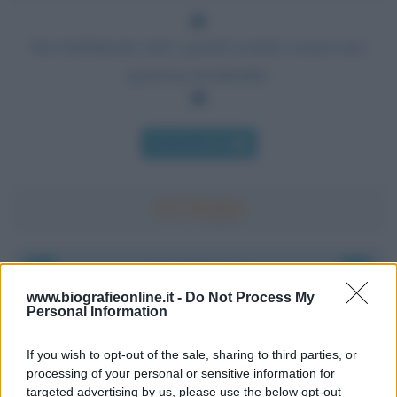
Inevitabilmente tutti i grandi uomini conservano
qualcosa di infantile.
Chi l'ha detto
Accadde oggi
www.biografieonline.it -
Do Not Process My
Personal Information
6 agosto 1945
If you wish to opt-out of the sale, sharing to third parties, or
81 ANNI FA
processing of your personal or sensitive information for
Durante la Seconda guerra mondiale avviene uno dei
targeted advertising by us, please use the below opt-out