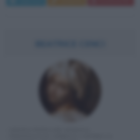
Leggi di più
Commenta
Download PDF
BEATRICE CENCI
EROINA POPOLARE ROMANA,
PERSONAGGIO SIMBOLO CONTRO LA