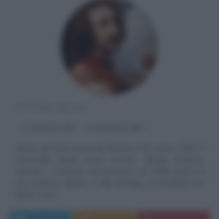
PITTORE BELGA
α
22 marzo
1599
ω
9 dicembre
1640
Anton van Dyck nasce ad Anversa il 22 marzo 1599. È
conosciuto anche come Antoon, Antony, Anthony,
Antonie o Anthonis. Giovanissimo nel 1609 grazie al
suo precoce talento è alla bottega di Hendrick van
Balen. Poco...