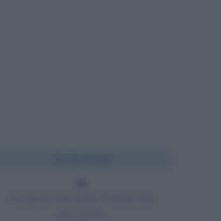
Chi l'ha detto?
I computer sono inutili. Ti sanno dare
solo risposte.