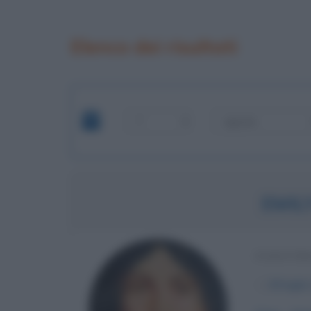
Elenco dei risultati
EMIL
SCRITTR
α
30 luglio