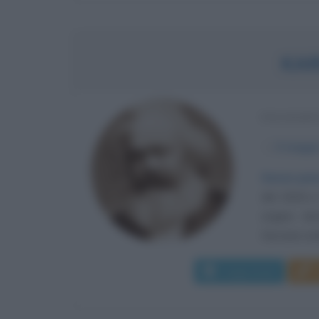
KA
FILOSOF
α
5 maggi
Senza pan
del 1818 a 
origine eb
Giovane ard
Leggi di più