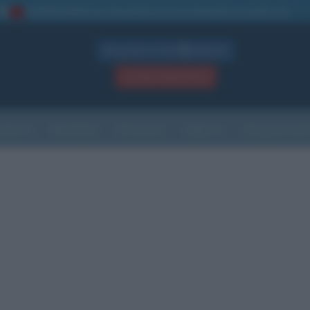
La TUA storia
: perché pubblicare la tua biografia su questo sito
1
Biografie in PDF
GRATIS
ACCEDI / REGISTRATI
Indice
Newsletter
Ricorrenze
Cultura
Che giorno sarà