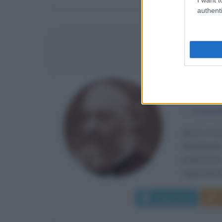
authenti
JAM
FISICO 
α
24 dice
James Presc
Manchester
proprietari
cagionevole,
Leggi di più