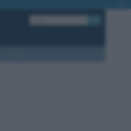
OK
?
Contatti