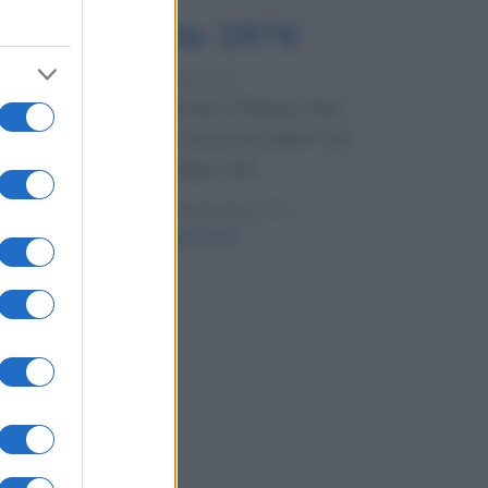
7 agosto 1974
52 ANNI FA
Camminando su una fune, Philippe Petit
compie la sua celebre traversata delle Twin
Towers a New York.
LEGGI LA BIOGRAFIA
Philippe Petit