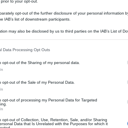
 prior to your opt-out.
 il 4 ottobre 1818. I suoi genitori sono Tommaso Crispi,
ante di granaglie che ha anche ricoperto la carica di
rately opt-out of the further disclosure of your personal information by
he IAB’s list of downstream participants.
tion may also be disclosed by us to third parties on the IAB’s List of 
Commenta
Download PDF
 that may further disclose it to other third parties.
 that this website/app uses one or more Google services and may gath
l Data Processing Opt Outs
including but not limited to your visit or usage behaviour. You may click 
 to Google and its third-party tags to use your data for below specifi
o opt-out of the Sharing of my personal data.
ogle consent section.
In
o opt-out of the Sale of my Personal Data.
In
to opt-out of processing my Personal Data for Targeted
ing.
In
o opt-out of Collection, Use, Retention, Sale, and/or Sharing
ersonal Data that Is Unrelated with the Purposes for which it
lected.