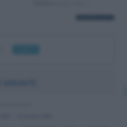
Powered by
6 biografie in elenco
OK
Y BRONTË
ICE INGLESE
1818
ω
19 dicembre
1848