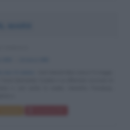
RL MARX
O TEDESCO
o
1818
ω
14 marzo
1883
e non c'è anima
Karl Heinrich Marx nasce il 5 maggio
Treviri (Germania). Il padre è un affermato avvocato di
raica e così anche la madre, Henrietta Pressburg.
ente e...
Commenta
Download PDF