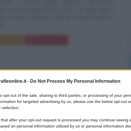
morose
Scrittrice inglese originale e tormentata,
nte romantica, Emily Bronte nasce il 30 luglio 1818 a
llo Yorkshire (Inghilterra). Figlia del reverendo Brontë e
e...
Commenta
Download PDF
SCO CRISPI
fieonline.it -
Do Not Process My Personal Information
to opt-out of the sale, sharing to third parties, or processing of your per
formation for targeted advertising by us, please use the below opt-out s
O ITALIANO
 selection.
e
1818
ω
12 agosto
1901
 that after your opt-out request is processed you may continue seeing i
ased on personal information utilized by us or personal information dis
sogno di una nazione
Francesco Crispi nasce a Ribera