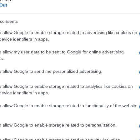
Out
consents
o allow Google to enable storage related to advertising like cookies on
CK DOUGLASS
evice identifiers in apps.
o allow my user data to be sent to Google for online advertising
s.
O, SCRITTORE, EDITORE, ORATORE E
TORE STATUNITENSE
to allow Google to send me personalized advertising.
aio
1818
ω
20 febbraio
1895
o allow Google to enable storage related to analytics like cookies on
evice identifiers in apps.
razioni
La lunga e tristissima vicenda dello schiavismo
durata quasi quattro secoli, è costellata di uomini che
o allow Google to enable storage related to functionality of the website
to la propria vita alla battaglia per la conquista della...
o allow Google to enable storage related to personalization.
Commenta
Download PDF
o allow Google to enable storage related to security, including