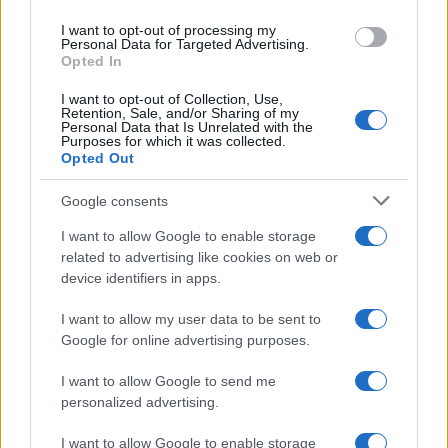
7 agosto 1974
use your data for below specified purposes in below Google
I want to opt-out of processing my
consent section.
Personal Data for Targeted Advertising.
52 ANNI FA
Opted In
Camminando su una fune, Philippe Petit compie la
sua celebre traversata delle Twin Towers a New
I want to opt-out of Collection, Use,
Retention, Sale, and/or Sharing of my
York.
Personal Data that Is Unrelated with the
Purposes for which it was collected.
Opted Out
LEGGI LA BIOGRAFIA
Philippe Petit
Google consents
I want to allow Google to enable storage
related to advertising like cookies on web or
device identifiers in apps.
I want to allow my user data to be sent to
Google for online advertising purposes.
I want to allow Google to send me
RICEVI GLI AGGIORNAMENTI
personalized advertising.
I want to allow Google to enable storage