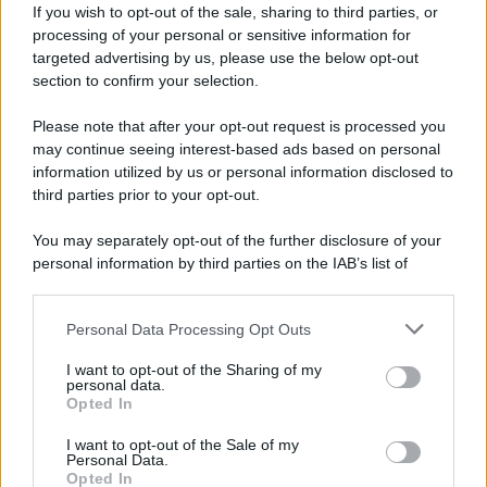
If you wish to opt-out of the sale, sharing to third parties, or
processing of your personal or sensitive information for
targeted advertising by us, please use the below opt-out
Persone famose nate lo stesso
12 biografie
section to confirm your selection.
giorno di Giorgio Caproni
Please note that after your opt-out request is processed you
may continue seeing interest-based ads based on personal
information utilized by us or personal information disclosed to
Persone famose morte lo
7 biografie
stesso giorno di Giorgio Caproni
third parties prior to your opt-out.
You may separately opt-out of the further disclosure of your
personal information by third parties on the IAB’s list of
Persone famose nate nel 1912
19 biografie
downstream participants.
Personal Data Processing Opt Outs
This information may also be disclosed by us to third parties
on the IAB’s List of Downstream Participants that may further
Persone famose morte nel
16 biografie
I want to opt-out of the Sharing of my
disclose it to other third parties.
1990
personal data.
Opted In
Please note that this website/app uses one or more Google
services and may gather and store information including but
I want to opt-out of the Sale of my
Personal Data.
not limited to your visit or usage behaviour. You may click to
Opted In
grant or deny consent to Google and its third-party tags to