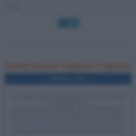
OK
Eventi occorsi il giorno 2 agosto
Nell'anno 2017
ULTIMO IMPEGNO PUBBLICO PER FILIPPO
DI EDIMBURGO
Il principe Filippo di Edimburgo, consorte della Regina
Elisabetta II, a 96 anni dice addio agli impegni pubblici.
In questa data presenzia al suo ultimo impegno: un
discorso al termine della parata dei Royal Marines.