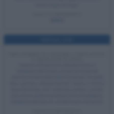
nemico cinque anni dopo.
LEGGI LA BIOGRAFIA
Carlo V
Nell'anno 1216
PAPA ONORIO III CONCEDE L'INDULGENZA
A FRANCESCO D'ASSISI
Francesco d'Assisi riceve dal papa Onorio III
l'Indulgenza del Perdono d'Assisi per la piccola
chiesetta di Santa Maria della Porziuncola. Da quella
data, ogni anno, nella giornata del 2 agosto, in tutte le
chiese del mondo, chi è confessato, pentito e assolto,
può ricevere quella straordinaria forma di indulgenza
(indulgenza plenaria) che cancella le pene dei peccati.
LEGGI LA BIOGRAFIA