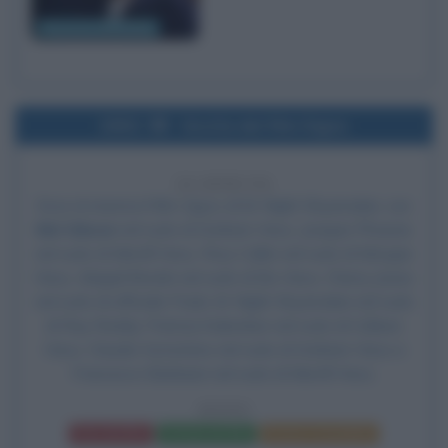
Ferruccio Amendola
2002
Uscita del film Signs
24 ANNI FA
Esce al cinema il film
Signs
, di M. Night Shyamalan, con
Mel Gibson
nel ruolo di Graham Hess,
Joaquin Phoenix
nel ruolo di Merrill Hess, Rory Culkin nel ruolo di Morgan
Hess, Abigail Breslin nel ruolo di Bo Hess, Cherry Jones
nel ruolo di ufficiale Paski, M. Night Shyamalan nel ruolo
di Ray Reddy, Patricia Kalember nel ruolo di Colleen
Hess, Claudio Sorrentino nel ruolo di Graham Hess e
Francesco Bulckaen nel ruolo di Merrill Hess.
SIGNS
Frasi del film
Scheda del film
Poster e locandina