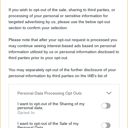
7 agosto 1974
If you wish to opt-out of the sale, sharing to third parties, or
processing of your personal or sensitive information for
52 ANNI FA
targeted advertising by us, please use the below opt-out
Camminando su una fune, Philippe Petit compie la
section to confirm your selection.
sua celebre traversata delle Twin Towers a New
Please note that after your opt-out request is processed you
York.
may continue seeing interest-based ads based on personal
LEGGI LA BIOGRAFIA
information utilized by us or personal information disclosed to
Philippe Petit
third parties prior to your opt-out.
You may separately opt-out of the further disclosure of your
personal information by third parties on the IAB’s list of
downstream participants.
Personal Data Processing Opt Outs
This information may also be disclosed by us to third parties
on the IAB’s List of Downstream Participants that may further
I want to opt-out of the Sharing of my
disclose it to other third parties.
personal data.
Opted In
Please note that this website/app uses one or more Google
RICEVI GLI AGGIORNAMENTI
services and may gather and store information including but
I want to opt-out of the Sale of my
Personal Data.
not limited to your visit or usage behaviour. You may click to