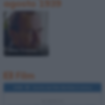
agosto 1939
Wes Craven
Film
1996
Uscita del film Matilda 6 mitica
30 ANNI FA