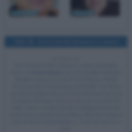
Danny DeVito
Roald Dahl
1996
Uscita del film Reazione a catena
30 ANNI FA
Esce al cinema il film
Reazione a catena
, di Andrew
Davis, con
Keanu Reeves
nel ruolo di Eddie Kasalivich,
Morgan Freeman
nel ruolo di Paul Shannon, Rachel
Weisz nel ruolo di Dottoressa Lily Sinclair, Fred Ward
nel ruolo di Agente FBI Leon Ford, Kevin Dunn nel ruolo
di Agente FBI Doyle, Brian Cox nel ruolo di Lyman Earl
Collier, Joanna Cassidy nel ruolo di Maggie McDermott,
Chelcie Ross nel ruolo di Ed Rafferty, Nicholas Rudall nel
ruolo di Dottor Alistair Barkley e Tzi Ma nel ruolo di Lu
Chen.