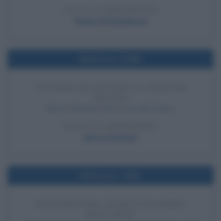
LEGGI LA BIOGRAFIA
Filippo di Edimburgo
Nell'anno 1998
VITTORIA DI PANTANI AL TOUR DE
FRANCE
Marco Pantani vince il Tour de France.
LEGGI LA BIOGRAFIA
Marco Pantani
Nell'anno 1990
INVASIONE DEL KUWAIT DA PARTE
DELL'IRAQ