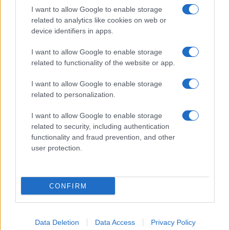
I want to allow Google to enable storage
related to analytics like cookies on web or
Biografie
Approfondimenti
device identifiers in apps.
Biografie di oggi
Mappa del sito
Biografie più visitate
Ricorrenze
I want to allow Google to enable storage
Indice dei nomi
Onomastico
related to functionality of the website or app.
Foto di personaggi famosi
Che giorno era?
Categorie
Che giorno sarà?
I want to allow Google to enable storage
Temi
Cultura
related to personalization.
Servizi
I want to allow Google to enable storage
Pubblica la tua biografia
related to security, including authentication
functionality and fraud prevention, and other
Privacy Policy
user protection.
Cookie Policy
Preferenze Privacy
Contatti
CONFIRM
Biografieonline.it © 2003-2025 • Riproduzione dei testi consentita citando la fonte
Creative Commons
come da Licenza
• Nota: come Affiliato Amazon, il sito
Pubblicità
ricava commissioni sugli acquisti idonei. •
Data Deletion
Data Access
Privacy Policy