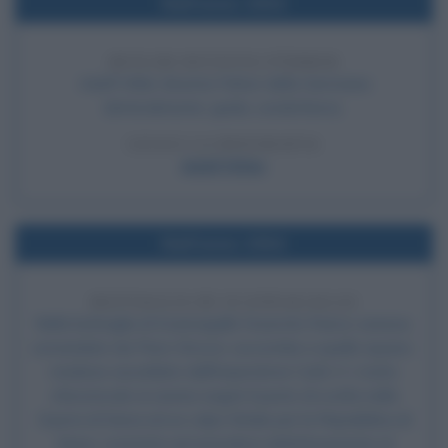
Nell'anno 1934
HITLER DIVENTA FÜHRER
Adolf Hitler diventa Führer della Germania
(letteralmente: guida, condottiero).
LEGGI LA BIOGRAFIA
Adolf Hitler
Nell'anno 1554
BATTAGLIA DI SCANNAGALLO
Nella battaglia di Scannagallo l'esercito franco-senese,
comandato da Piero Strozzi, soccombe a quello ispano-
mediceo assoldato dall'imperatore Carlo V. L'esito
sfavorevole ai senesi segnò il punto di svolta nella
Guerra di Siena ed un colpo fatale per la Repubblica di
Siena, costretta ad arrendersi definitivamente al