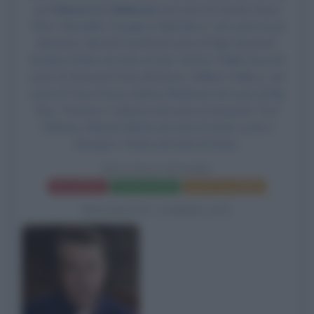
con
Edward G. Robinson
nel ruolo di Cesare Enrico
"Rico" Bandello, Douglas Fairbanks Jr. nel ruolo di Joe
Massara, Glenda Farrell nel ruolo di Olga Strassof,
Stanley Fields nel ruolo di Sam Vettori, Ralph Ince nel
ruolo di Diamond Pete Montana, William Collier jr. nel
ruolo di Tony Passa, Sidney Blackmer nel ruolo di Big
Boy, Thomas E. Jackson nel ruolo di sergente Tom
Flaherty, Maurice Black nel ruolo di Arnie Lorch e
George E. Stone nel ruolo di Otero.
PICCOLO CESARE
Frasi del film
Scheda del film
Poster e locandina
BIOGRAFIE CORRELATE