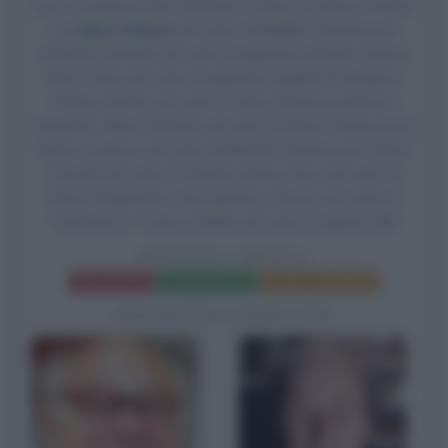
Esce al cinema il film
Matilda 6 mitica
, di
Danny DeVito
,
con
Mara Wilson
nel ruolo di Matilda Wormwood,
Embeth Davidtz nel ruolo di signorina Jennifer Honey,
Pam Ferris nel ruolo di signorina Agatha Trinciabue,
Danny DeVito
nel ruolo di Harry Wormwood/voce
narrante, Rhea Perlman nel ruolo di Zinnia Wormwood,
Brian Levinson nel ruolo di Michael Wormwood, Kiami
Davael nel ruolo di Violetta, Jimmy Karz nel ruolo di
Bruce Bogtrotter, Kira Spencer Hesser nel ruolo di
Hortensia e Tracey Walter nel ruolo di Agente Bill.
MATILDA 6 MITICA
Frasi del film
Scheda del film
Poster e locandina
BIOGRAFIE CORRELATE