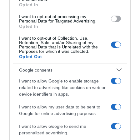
Opted In
grant or deny consent to Google and its third-party tags to
Inserisci la tua migliore e-mail
use your data for below specified purposes in below Google
I want to opt-out of processing my
consent section.
Personal Data for Targeted Advertising.
E-mail
Opted In
OK
I want to opt-out of Collection, Use,
Retention, Sale, and/or Sharing of my
Personal Data that Is Unrelated with the
Purposes for which it was collected.
Opted Out
Google consents
I want to allow Google to enable storage
related to advertising like cookies on web or
device identifiers in apps.
I want to allow my user data to be sent to
Google for online advertising purposes.
I want to allow Google to send me
personalized advertising.