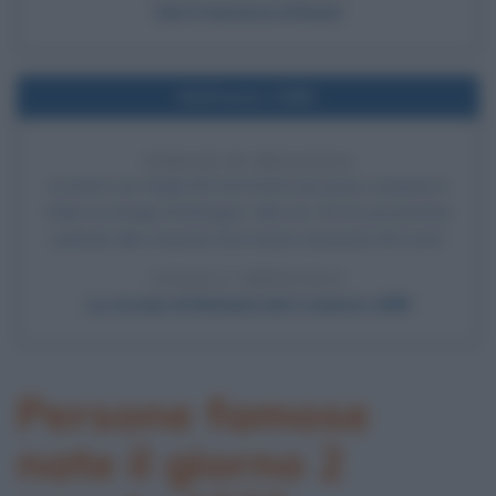
San Francesco d'Assisi
Nell'anno 1980
STRAGE DI BOLOGNA
Avviene uno degli atti terroristici più gravi compiuti in
Italia: la strage di Bologna. Alle ore 10.25 una bomba
esplode alla stazione ferroviaria causando 85 morti.
LEGGI L'ARTICOLO
La strage di Bologna del 2 agosto 1980
Persone famose
nate il giorno 2