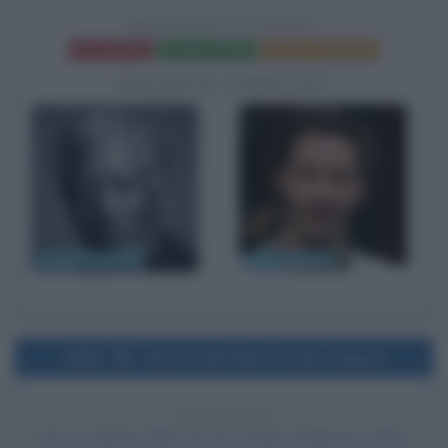
REAZIONE A CATENA
Frasi del film
Scheda del film
Poster e locandina
BIOGRAFIE CORRELATE
Morgan Freeman
Keanu Reeves
1963
Uscita del film Piccolo Cesare
63 ANNI FA
Esce al cinema il film
Piccolo Cesare
, di Mervyn LeRoy,