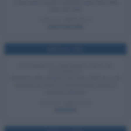
L'Iraq invade il Kuwait. L'episodio segna l'inizio della
Guerra del Golfo.
LEGGI L'ARTICOLO
Guerra del Golfo
Nell'anno 1944
UCCISIONE DI 3.000 ROM E SINTI AD
AUSCHWITZ
Durante la notte, vengono uccisi tutti i 3.000 rom e sinti
superstiti nel campo di concentramento nazista di
Auschwitz-Birkenau.
LEGGI L'ARTICOLO
Auschwitz