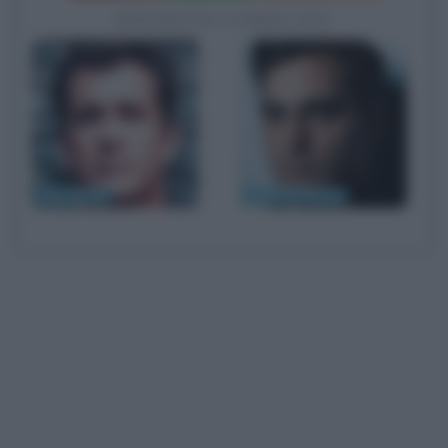
BIOGRAFIE CORRELATE
Mel Gibson
Joaquin Phoenix