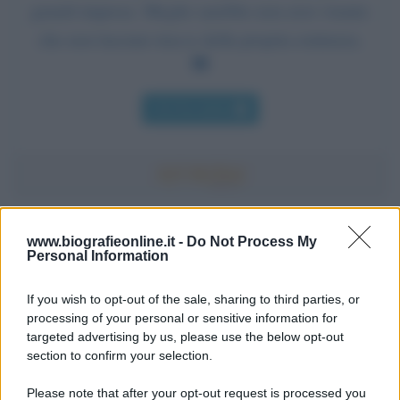
grandi imprese. Meglio sarebbe non aver vissuto
che non lasciare tracce della propria esistenza.
Chi l'ha detto
Accadde oggi
www.biografieonline.it -
Do Not Process My
Personal Information
7 agosto 1974
If you wish to opt-out of the sale, sharing to third parties, or
processing of your personal or sensitive information for
52 ANNI FA
targeted advertising by us, please use the below opt-out
Camminando su una fune, Philippe Petit compie la
section to confirm your selection.
sua celebre traversata delle Twin Towers a New
Please note that after your opt-out request is processed you
York.