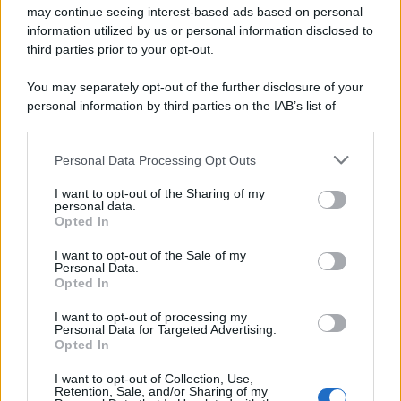
may continue seeing interest-based ads based on personal
LEGGI LA BIOGRAFIA
information utilized by us or personal information disclosed to
Philippe Petit
third parties prior to your opt-out.
You may separately opt-out of the further disclosure of your
personal information by third parties on the IAB’s list of
downstream participants.
Personal Data Processing Opt Outs
This information may also be disclosed by us to third parties
on the IAB’s List of Downstream Participants that may further
I want to opt-out of the Sharing of my
disclose it to other third parties.
personal data.
Opted In
Please note that this website/app uses one or more Google
RICEVI GLI AGGIORNAMENTI
services and may gather and store information including but
I want to opt-out of the Sale of my
Personal Data.
not limited to your visit or usage behaviour. You may click to
Opted In
grant or deny consent to Google and its third-party tags to
Inserisci la tua migliore e-mail
use your data for below specified purposes in below Google
I want to opt-out of processing my
consent section.
Personal Data for Targeted Advertising.
E-mail
Opted In
OK
I want to opt-out of Collection, Use,
Retention, Sale, and/or Sharing of my