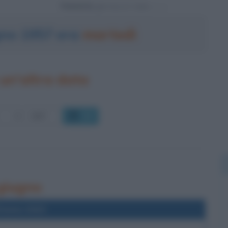
Powered by
ugno 1957 era
martedì
un'altra data
OK
 giugno
l'anno 2023