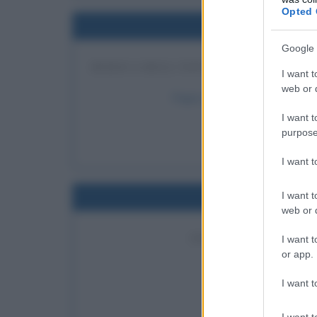
Opted 
Nel
Google 
DEDICA DELL'INTERA RAZZA UMANA
I want t
web or d
Papa Leone XIII dedica l'inte
I want t
LEGGI 
purpose
Pap
I want 
I want t
Nel
web or d
INCORONAZIONE DI 
I want t
or app.
Luigi XVI di Francia 
LEGGI 
I want t
Luigi
I want t