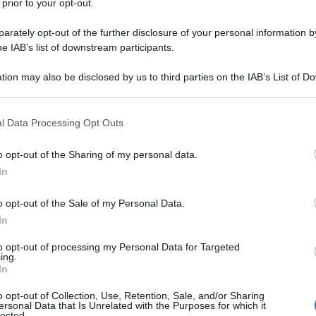
 prior to your opt-out.
RO DI LE MANS
rately opt-out of the further disclosure of your personal information by
he IAB’s list of downstream participants.
vittime e 120 feriti è l'incidente più grave nella storia
automobilismo.
tion may also be disclosed by us to third parties on the IAB’s List of 
 that may further disclose it to other third parties.
 L'ARTICOLO
re di Le Mans
 that this website/app uses one or more Google services and may gath
l Data Processing Opt Outs
including but not limited to your visit or usage behaviour. You may click 
 to Google and its third-party tags to use your data for below specifi
o opt-out of the Sharing of my personal data.
ogle consent section.
l'anno 1905
In
o opt-out of the Sale of my Personal Data.
ONE CATTOLICA ITALIANA
In
mo proposito", che sigla la nascita dell'Azione Cattolica
Italiana.
to opt-out of processing my Personal Data for Targeted
ing.
In
LA BIOGRAFIA
apa Pio X
o opt-out of Collection, Use, Retention, Sale, and/or Sharing
ersonal Data that Is Unrelated with the Purposes for which it
lected.