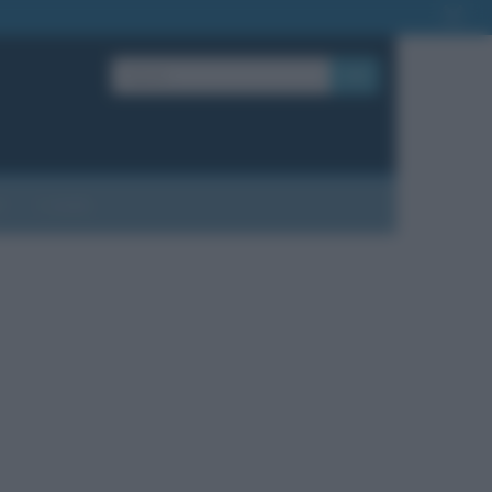
OK
?
Contatti