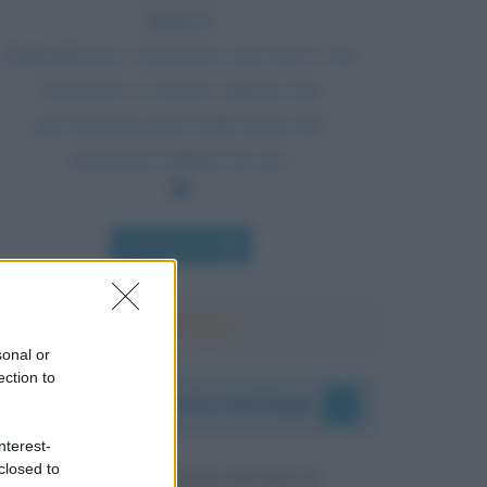
limitata!
Impieghiamo e sforziamo ogni nervo, ma
riusciamo a scostare soltanto una
piccolissima parte della tenda che
nasconde l'infinito da noi.
Chi l'ha detto
sonal or
ection to
I vostri commenti e messaggi
nterest-
closed to
MESSAGGI PER MARCO