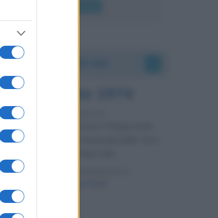
lui gridare
Leggi di più
Accadde oggi
7 agosto 1974
52 ANNI FA
Camminando su una fune, Philippe Petit
compie la sua celebre traversata delle Twin
Towers a New York.
LEGGI LA BIOGRAFIA
Philippe Petit