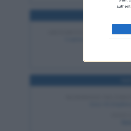
authenti
Nel
ARENAMENTO DI JAMES COOK 
Il capitano James Cook si arena su
LEGGI 
J
Nel
MATRIMONIO TRA ENRIC
Enrico VIII d'Inghilt
LEGGI 
Enri