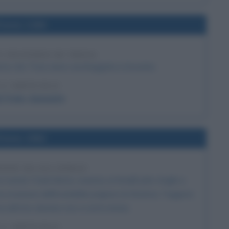
l'anno 1184
 INCENDIO DI TROIA
rno che Troia viene saccheggiata e bruciata.
 L'ARTICOLO
 Troia, riassunto
l'anno 1962
IONE DA ALCATRAZ
unnel, Frank Morris, insieme ai fratelli John Anglin e
a evasione dall'inviolabile prigione di Alcatraz. Fuggono
ma del loro destino non si avrà notizia.
 L'ARTICOLO