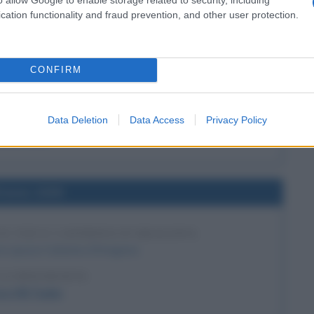
cation functionality and fraud prevention, and other user protection.
l'anno 1770
CONFIRM
SULLA GRANDE BARRIERA CORALLINA
lla Grande barriera corallina in Australia.
Data Deletion
Data Access
Privacy Policy
LA BIOGRAFIA
ames Cook
l'anno 1509
O VIII E CATERINA D'ARAGONA
erra sposa Caterina d'Aragona.
LA BIOGRAFIA
co VIII Tudor