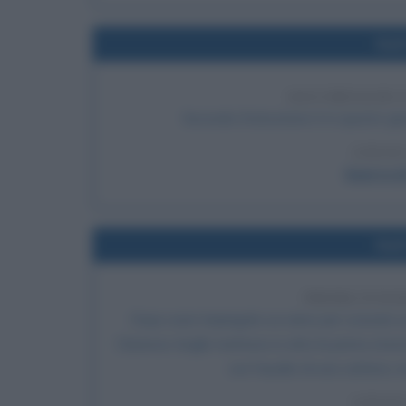
Nel
SACCHEGGIO E
Secondo Eratostene è in questo gio
LEGGI
Guerra di
Nel
PRIMA EVAS
Dopo aver impiegato un anno per scavare un t
Clarence Anglin mettono in atto la prima storic
con l'ausilio di una zattera, 
LEGGI