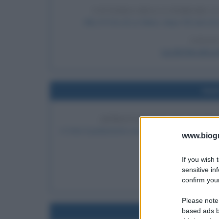
VITTORIA DELLA FERRARI A 
Alla 24 Ore di Le Mans, dopo 50 anni di a
LEGGI
La 24 Ore di Le 
Nel
APPROVAZIONE DEI MATRI
A Oslo il parlamento norvegese approva a larg
www.biogra
fra persone
If you wish 
LEGGI
sensitive in
Frasi su
confirm your
Please note
based ads b
Nel