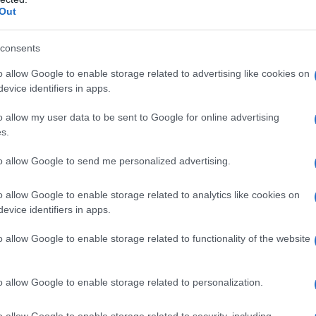
Out
l'anno 1899
consents
 DI PAPA LEONE XIII AL SACRO CUORE DI
o allow Google to enable storage related to advertising like cookies on
GESÙ
evice identifiers in apps.
ra razza umana al Sacro Cuore di Gesù.
o allow my user data to be sent to Google for online advertising
LA BIOGRAFIA
s.
a Leone XIII
to allow Google to send me personalized advertising.
o allow Google to enable storage related to analytics like cookies on
l'anno 1775
evice identifiers in apps.
RE LUIGI XVI DI FRANCIA
o allow Google to enable storage related to functionality of the website
viene incoronato re di Francia.
LA BIOGRAFIA
o allow Google to enable storage related to personalization.
 XVI di Francia
o allow Google to enable storage related to security, including