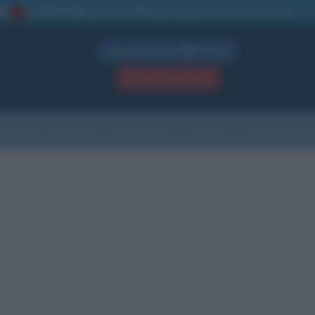
La TUA storia
: perché pubblicare la tua biografia su questo sito
1
Biografie in PDF
GRATIS
ACCEDI / REGISTRATI
Indice
Newsletter
Ricorrenze
Cultura
Che giorno sarà