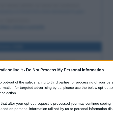
LE MANS DOPO 50 ANNI DI ASSENZA
ssenza, la Ferrari fa la storia dominando la gara.
 L'ARTICOLO
Mans: storia e curiosità
l'anno 2008
MONI OMOSESSUALI IN NORVEGIA
a maggioranza una legge che rende legale il matrimonio
fieonline.it -
Do Not Process My Personal Information
 dello stesso sesso.
to opt-out of the sale, sharing to third parties, or processing of your per
 L'ARTICOLO
formation for targeted advertising by us, please use the below opt-out s
ll'omosessualità
 selection.
 that after your opt-out request is processed you may continue seeing i
ased on personal information utilized by us or personal information dis
l'anno 1955