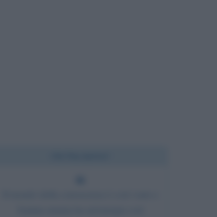
Chi l'ha detto?
Il mondo della conoscenza è così vasto e
l'anima umana ha un'energia così