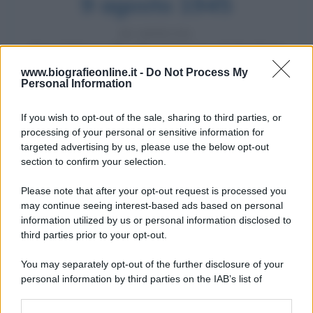
9 agosto 1945
81 ANNI FA
Dopo l'attacco alla città giapponese di Hiroshima
avvenuto tre giorni prima, gli Stati Uniti sganciano
www.biografieonline.it -
Do Not Process My
Personal Information
un'altra bomba atomica radendo al suolo la città di
Nagasaki.
If you wish to opt-out of the sale, sharing to third parties, or
LEGGI L'ARTICOLO
processing of your personal or sensitive information for
Il bombardamento atomico di Hiroshima e
targeted advertising by us, please use the below opt-out
Nagasaki
section to confirm your selection.
Please note that after your opt-out request is processed you
may continue seeing interest-based ads based on personal
information utilized by us or personal information disclosed to
third parties prior to your opt-out.
You may separately opt-out of the further disclosure of your
personal information by third parties on the IAB’s list of
downstream participants.
RICEVI GLI AGGIORNAMENTI