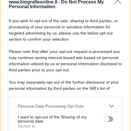
www.biografieonline.it -
Do Not Process My
Personal Information
avviene un disastro nel quale perdono la vita
centinaia di lavoratori, la maggior parte dei quali
If you wish to opt-out of the sale, sharing to third parties, or
italiani.
processing of your personal or sensitive information for
LEGGI L'ARTICOLO
targeted advertising by us, please use the below opt-out
Il disastro di Marcinelle
section to confirm your selection.
Please note that after your opt-out request is processed you
may continue seeing interest-based ads based on personal
information utilized by us or personal information disclosed to
third parties prior to your opt-out.
You may separately opt-out of the further disclosure of your
personal information by third parties on the IAB’s list of
downstream participants.
RICEVI GLI AGGIORNAMENTI
Personal Data Processing Opt Outs
This information may also be disclosed by us to third parties
on the IAB’s List of Downstream Participants that may further
I want to opt-out of the Sharing of my
Inserisci la tua migliore e-mail
disclose it to other third parties.
personal data.
Opted In
Please note that this website/app uses one or more Google