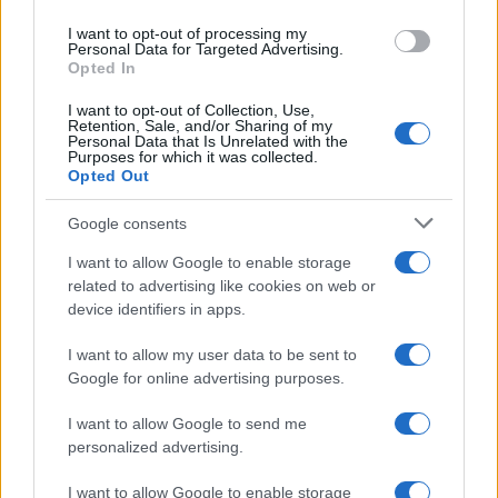
use your data for below specified purposes in below Google
I want to opt-out of processing my
consent section.
Personal Data for Targeted Advertising.
Opted In
I want to opt-out of Collection, Use,
Retention, Sale, and/or Sharing of my
Personal Data that Is Unrelated with the
Purposes for which it was collected.
Opted Out
Google consents
I want to allow Google to enable storage
related to advertising like cookies on web or
device identifiers in apps.
I want to allow my user data to be sent to
Google for online advertising purposes.
I want to allow Google to send me
personalized advertising.
I want to allow Google to enable storage