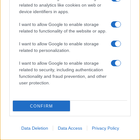
related to analytics like cookies on web or
device identifiers in apps.
I want to allow Google to enable storage
related to functionality of the website or app.
I want to allow Google to enable storage
related to personalization.
I want to allow Google to enable storage
related to security, including authentication
functionality and fraud prevention, and other
user protection.
CONFIRM
Data Deletion
Data Access
Privacy Policy