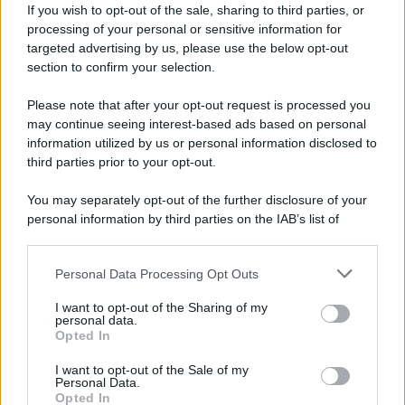
If you wish to opt-out of the sale, sharing to third parties, or
processing of your personal or sensitive information for
targeted advertising by us, please use the below opt-out
section to confirm your selection.
Please note that after your opt-out request is processed you
may continue seeing interest-based ads based on personal
information utilized by us or personal information disclosed to
third parties prior to your opt-out.
You may separately opt-out of the further disclosure of your
personal information by third parties on the IAB’s list of
downstream participants.
Personal Data Processing Opt Outs
This information may also be disclosed by us to third parties
on the IAB’s List of Downstream Participants that may further
I want to opt-out of the Sharing of my
disclose it to other third parties.
personal data.
Opted In
Please note that this website/app uses one or more Google
services and may gather and store information including but
I want to opt-out of the Sale of my
Personal Data.
not limited to your visit or usage behaviour. You may click to
Opted In
grant or deny consent to Google and its third-party tags to