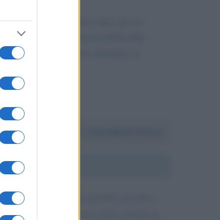
cava l'incontro con "Nuova data" per ieri
n altre persone siamo rimasti allibiti della
nte, ma non si è mai visto anticipare un
Da:
Anna Maria Citterio
o stipendio sono disabile del 95% con 104 x
mi non so come vivere sono anche assistita da