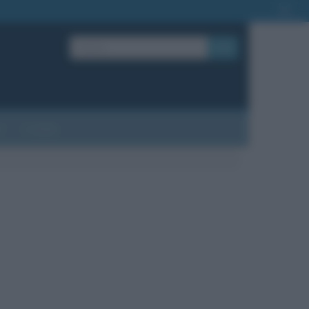
OK
?
Contatti