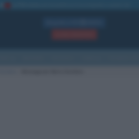
La TUA storia
: perché pubblicare la tua biografia su questo sito
1
Biografie in PDF
GRATIS
ACCEDI / REGISTRATI
Indice
Newsletter
Ricorrenze
Cultura
Che giorno sarà
Giordano
Messaggi per Mario Giordano