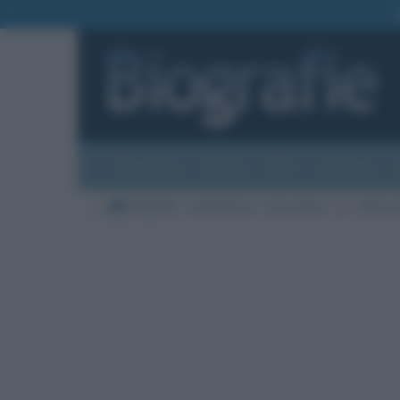
Biografie
Foto
Temi
Categorie
Biografie
Letteratura
Giornalisti
G
Mario 