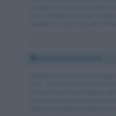
sanzionato. io sono una persona normale e i m
giorni... repubblica e' piena. oggi ad esempio
intimidazioni. o mettono meno limiti alla libe
Giovedì 14 marzo 2019 13:16:46
Buongiorno voglio lasciare questo messaggio 
sapere... Poi in base a quale criterio, studio
si sbattono a destra a sinistra impotenti, spe
fantastico pieno di risorse ma per tanti versi
abituato alla normalità anche quando esiste l'