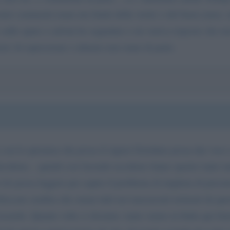
iei commenti erano nei limiti della verita' e del buon senso.
 sullo sputo a salvini ho segnalato e mi veniva risposto che non
rta' di espressione o almeno non siano di parte.
con la speranza che possa il signor Giordano possa dar voce a
 decidono... quindi così facendo uccidono fanno sparire tante 
ro lei possa leggere per capire il problema di migliaia di per
 bloccato sembra che ormai tutti noi massacrati torturati da que
assurdo. Quante volte ci diciamo :tanto siamo in Italia qui fun