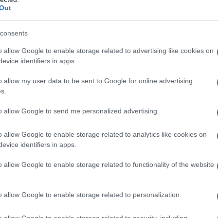
Out
 di Meda per partecipare al Suo incontro, ma il manifesto indi
consents
 zona indicavano l'incontro per stasera giovedì 14; infatti io co
a, dando così l'opportunità di scegliere se partecipare nuovame
o allow Google to enable storage related to advertising like cookies on
evice identifiers in apps.
...
o allow my user data to be sent to Google for online advertising
meglio in futuro!
s.
to allow Google to send me personalized advertising.
o allow Google to enable storage related to analytics like cookies on
evice identifiers in apps.
o allow Google to enable storage related to functionality of the website
rivo perché nel mese di Febbraio e marzo non ho percepito l
o allow Google to enable storage related to personalization.
o di lavorare ma il governo mi ha ucciso... La prego di aiutar
o allow Google to enable storage related to security, including