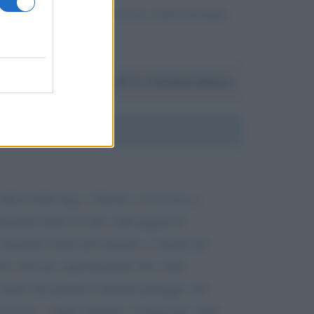
nno mai risposto spero in un vostro riscontro
Da:
Stefania Manzo
ifesa della lega o Salvini o di accusa a
commenti pieni di odio sulla pagina di
i commenti molto piu' pesanti e violenti dei
eve cliccare esplicitamente che vuole
sharia del pensiero liberale protegge solo
 in Usa... odiare Salvini e la lega non viene