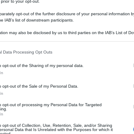
 prior to your opt-out.
rately opt-out of the further disclosure of your personal information by
he IAB’s list of downstream participants.
tion may also be disclosed by us to third parties on the IAB’s List of 
 that may further disclose it to other third parties.
ate le dichiarazioni dei redditi dei pensionati. I Caf non rila
 that this website/app uses one or more Google services and may gath
l Data Processing Opt Outs
including but not limited to your visit or usage behaviour. You may click 
2018.
 to Google and its third-party tags to use your data for below specifi
o opt-out of the Sharing of my personal data.
ogle consent section.
In
o opt-out of the Sale of my Personal Data.
In
to opt-out of processing my Personal Data for Targeted
ing.
In
o opt-out of Collection, Use, Retention, Sale, and/or Sharing
ersonal Data that Is Unrelated with the Purposes for which it
lected.