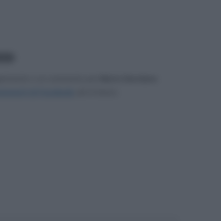
.614
gerimento o un commento per
Mario Giordano
.
mmenti di Facebook
, più in basso.