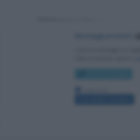
Powered by
Messaggi presenti
:
4
Lascia un messaggio, un sug
Utilizza il pulsante, oppure i
co
Scrivi un messaggio
Leggi anche:
Frasi di Mario Giordano