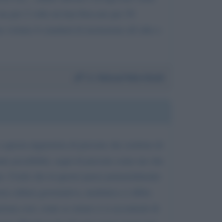
 ma per 2 volte mi han bloccato per 30
 violano li standard di incitazione all odio e
Da:
Manuel Marchiodi
 questa ingiustizia di persone che credono di
tante possibilità, sogni di persone come me che
sone. Credo che in questo paese potenzialmente
sta cultura governativa, mediatica ci abbia
ziona così, come se ormai ci si accontenti di