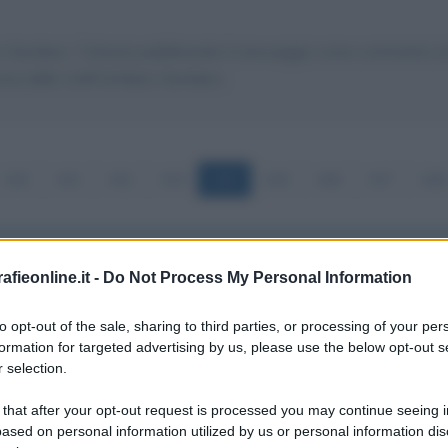
io Giordano. Tuttavia pubblicando il messaggio come commento al t
na dello staff di Mario Giordano.
440
441
442
443
444
445
446
447
448
fieonline.it -
Do Not Process My Personal Information
ttino cinque argomento Cina. Volevo fare solo un commento
to opt-out of the sale, sharing to third parties, or processing of your per
no TUTTO.. Piccoli negozi chiudono e altri sono in crisi... C
formation for targeted advertising by us, please use the below opt-out s
 selection.
 that after your opt-out request is processed you may continue seeing i
ased on personal information utilized by us or personal information dis