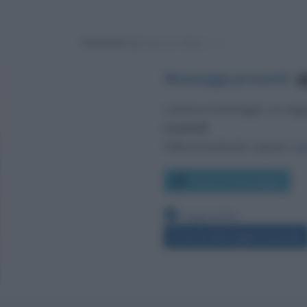
Powered by
Messaggi presenti
:
7
Lascia un messaggio, un sug
Lucarelli
.
Utilizza il pulsante, oppure i
co
Scrivi un messaggio
Leggi anche:
Frasi di Selvaggia Lucarelli