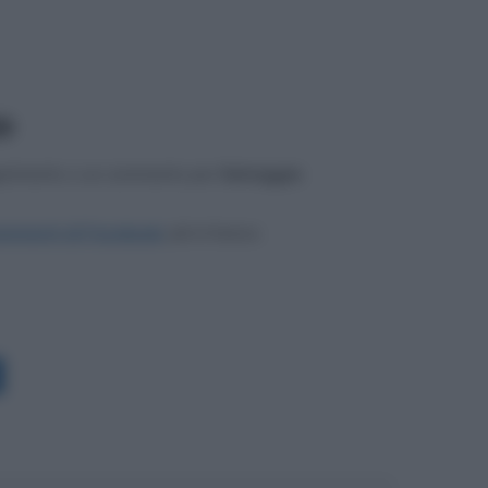
3
gerimento o un commento per
Selvaggia
mmenti di Facebook
, più in basso.