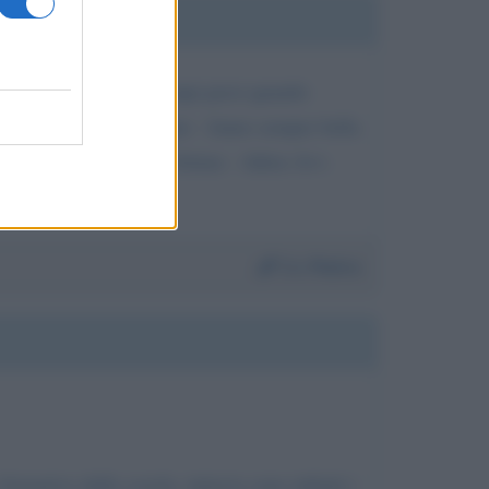
rone - non sono mai tempi persi quando
 e contestano le pantomime - fanno sempre bella
a che finisce in gran frittata - Adieu Avv.
Da:
Pietro
rmativo della scuola, tuttavia sono infiniti i