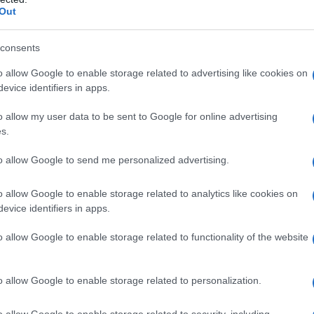
ulino... cmq la pubblicità non ha nulla di scandaloso e la sig.
Out
ducazione e cafoneria è lei che cerca ogni spunto per farsi nota
consents
o allow Google to enable storage related to advertising like cookies on
evice identifiers in apps.
o allow my user data to be sent to Google for online advertising
s.
to allow Google to send me personalized advertising.
, le Sue sono veramente rime e non quelle che ci ha propinato
o allow Google to enable storage related to analytics like cookies on
 e inoltre pagarlo. Perchè non si propone alla
Carlucci
per la p
evice identifiers in apps.
elligenti
o allow Google to enable storage related to functionality of the website
o allow Google to enable storage related to personalization.
o allow Google to enable storage related to security, including