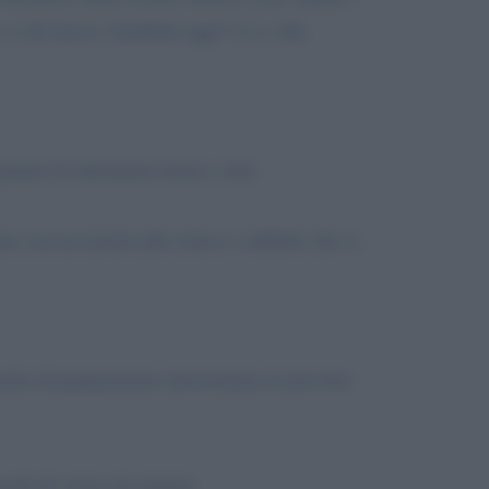
 a chi lascio i bambini oggi? A si, alla
rlare di alternanza lavoro a fini
trino con un mostro più veloce e subdolo che si
che di preparazione universitaria (è previsto
acità di vivere da remoto.