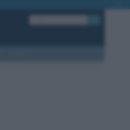
OK
?
Contatti