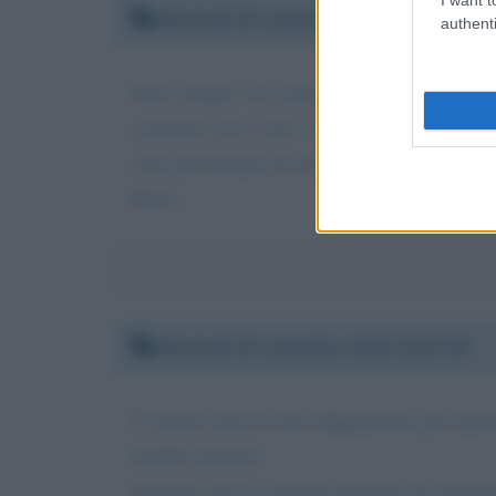
Martedì 24 novembre 2020 16:39:25
authenti
Sono sempre cose amare quando si deve soppo
scarrozzo con i versi - la poesia la più profo
vista provenendo da un professionista - sono a
Pietro
Martedì 24 novembre 2020 14:57:50
Ti riporto tutta la mia indignazione già espre
Gentile ministra,
premetto che la scrivente proviene da generazi