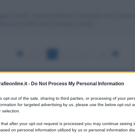
aggia Lucarelli. Tuttavia pubblicando il messaggio come commento a
he persona dello staff di Selvaggia Lucarelli.
1
2
3
4
5
6
7
8
fieonline.it -
Do Not Process My Personal Information
i d'annunziana memoria sono libero di dire, senza cadere nelle
to opt-out of the sale, sharing to third parties, or processing of your per
 non può certo dirsi che se la sia proprio cercata. -- Ma, com
formation for targeted advertising by us, please use the below opt-out s
 selection.
ebetita per la droga ingerita, essa, sotto al mostro, quasi perd
Invece di accorrere per la droga e la musica nel vento non ha 
 that after your opt-out request is processed you may continue seeing i
ased on personal information utilized by us or personal information dis