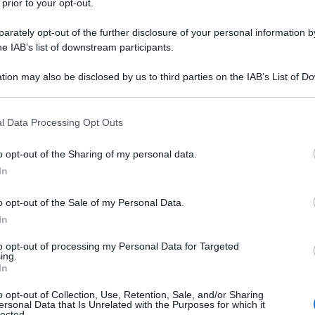
 prior to your opt-out.
rately opt-out of the further disclosure of your personal information by
a fatto improvvisamente una giusta interpellanza, difendendo
he IAB’s list of downstream participants.
tion may also be disclosed by us to third parties on the IAB’s List of 
tro al tempo del panettone speriamo che si ravveda il grande 
 that may further disclose it to other third parties.
 that this website/app uses one or more Google services and may gath
l Data Processing Opt Outs
-- che, tra i numerosi suoi impervi atti, non abbia a rinviare 
including but not limited to your visit or usage behaviour. You may click 
 to Google and its third-party tags to use your data for below specifi
o opt-out of the Sharing of my personal data.
ogle consent section.
In
o opt-out of the Sale of my Personal Data.
In
to opt-out of processing my Personal Data for Targeted
ing.
In
letto la notizia sulla ragazza della pubblicità... e la pubblici
a quando la smetterà di gettare m... da in feccia alle persone...
o opt-out of Collection, Use, Retention, Sale, and/or Sharing
ersonal Data that Is Unrelated with the Purposes for which it
lected.