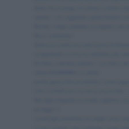
dubbi che mi pongo sul sistema scolastico degli
maestra! !) ha soppiantato quella formativa d
Mi dirà: i tempi cambiano, le esigenze sono di
Ma si, certamente!
Tuttavia la scuola non è più il posto di forma
occupazionali se resta un contenitore più vuot
Ed allora, carissimo ministro, i cui sforzi so
chiama PANDEMIA, le chiedo:
perché questa fretta di rimettere i nostri raga
Certo, la DAD non è la stessa cosa mi dirà...
Mio figlio frequenta il secondo superiore, tr
per legge! !).
I nostri figli smanettano da sempre sui pc me
La loro socialità viene comunque vissuta sebbe