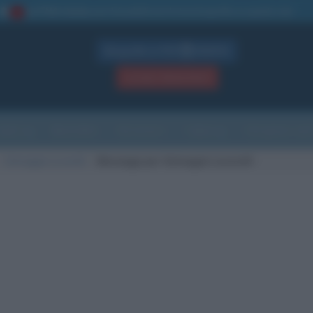
La TUA storia
: perché pubblicare la tua biografia su questo sito
1
Biografie in PDF
GRATIS
ACCEDI / REGISTRATI
Indice
Newsletter
Ricorrenze
Cultura
Che giorno sarà
Selvaggia Lucarelli
Messaggi per Selvaggia Lucarelli