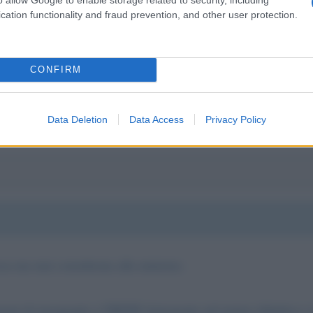
cation functionality and fraud prevention, and other user protection.
rtare - sono amare le persone che non capiscono un bel... d
CONFIRM
nda naviga sulla cresta dell'onda - i miei versi hanno le rime
mare le parole batton dove il dente duole - piacevole è la serat
Data Deletion
Data Access
Privacy Policy
ssa ma mai considerata alla ministra:
oni di insegnanti e CREDE fortemente nel potere didattico e fo