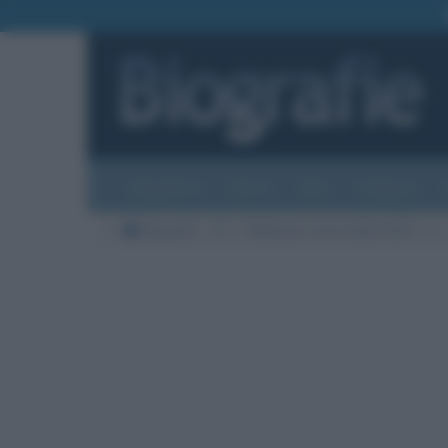
Biografie
Foto
Temi
Categorie
Biografie
TV
Ballando con le stelle 2020
L