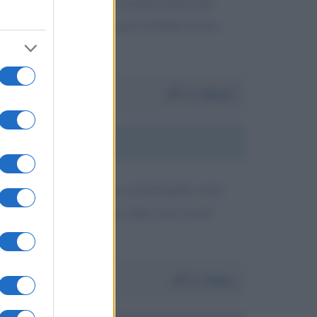
 ra
Guaccero
non aveva nessun motivo per
re... ma oramai ha passato il limite di età...
Da:
Manul
 quel poveretto di
Razzi
, mi domando come
rossima edizione? le sue rime sono sicura
Da:
Mary