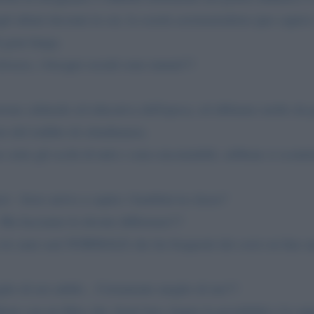
 ultimi decenni in cui, la scuola assistenzialista (per capirci:
i gran lunga.
verse, i bisogni sociali sono mutati!!!
zione culturale ed educativa dell'epoca, ed abbiamo molto da pa
o del reddito di cittadinanza.
no sotto gli occhi di tutti e sono encomiabili, sebbene si scon
zzi - forse arrivo a capire i bambini-in classe?
 Ma facciamo le dovute differenze!!!
a tre anni sarà NORMALE che lui frequenti dei corsi on line an
glio di noi adulti... Certamente meglio di me!!!
ne con un filtro che, beati loro, hanno la possibilità e la cap