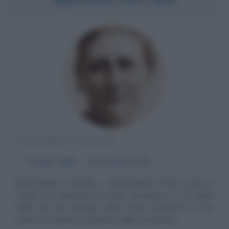
SCRITTRICE INGLESE
α
28 luglio
1866
ω
22 dicembre
1943
Illustrazioni e parole
Helen Beatrix Potter nasce a
Londra nel quartiere di South Kensington, il 28 luglio
1866 da una famiglia molto ricca. Trascorre la sua
infanzia accudita ed educata dalle governanti,...