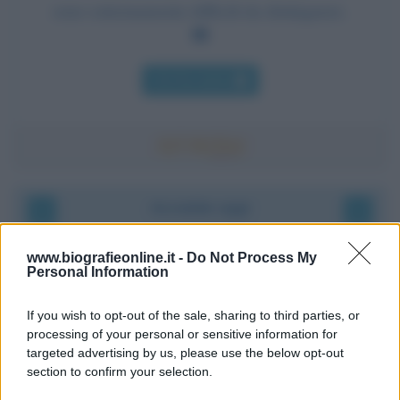
sono estremamente difficili da distinguere.
Chi l'ha detto
Accadde oggi
9 agosto 1945
www.biografieonline.it -
Do Not Process My
Personal Information
81 ANNI FA
If you wish to opt-out of the sale, sharing to third parties, or
Dopo l'attacco alla città giapponese di Hiroshima
processing of your personal or sensitive information for
avvenuto tre giorni prima, gli Stati Uniti sganciano
targeted advertising by us, please use the below opt-out
un'altra bomba atomica radendo al suolo la città di
section to confirm your selection.
Nagasaki.