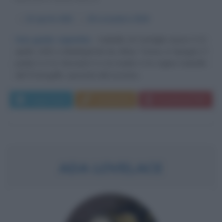
α
22 aprile
1451
ω
26 novembre
1504
Una guida caparbia
Isabella di Castiglia nasce il 22
aprile 1451 a Madrigal de las Altas Torres, in Spagna. Il
padre è il re Giovanni II e la madre è la regina Isabella
del Portogallo, sposata dal sovrano...
Leggi di più
Commenta
Download PDF
ADA LOVELACE