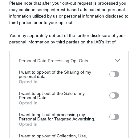
Please note that after your opt-out request is processed you
LEGGI L'ARTICOLO
may continue seeing interest-based ads based on personal
Il bombardamento atomico di Hiroshima e
information utilized by us or personal information disclosed to
Nagasaki
third parties prior to your opt-out.
You may separately opt-out of the further disclosure of your
personal information by third parties on the IAB’s list of
downstream participants.
Personal Data Processing Opt Outs
This information may also be disclosed by us to third parties
on the IAB’s List of Downstream Participants that may further
I want to opt-out of the Sharing of my
disclose it to other third parties.
personal data.
Opted In
Please note that this website/app uses one or more Google
RICEVI GLI AGGIORNAMENTI
services and may gather and store information including but
I want to opt-out of the Sale of my
Personal Data.
not limited to your visit or usage behaviour. You may click to
Opted In
grant or deny consent to Google and its third-party tags to
Inserisci la tua migliore e-mail
use your data for below specified purposes in below Google
I want to opt-out of processing my
consent section.
Personal Data for Targeted Advertising.
E-mail
Opted In
OK
I want to opt-out of Collection, Use,