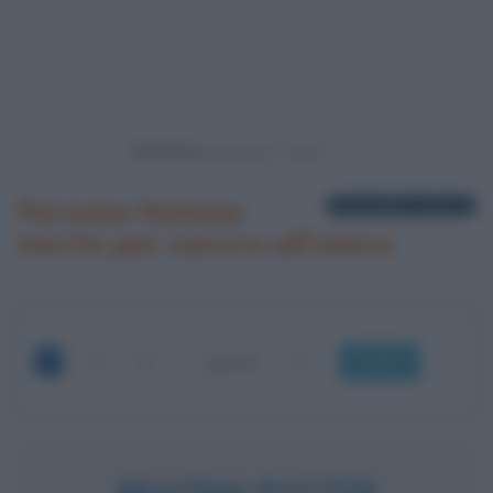
Powered by
Persone famose
3 biografie in elenco
morte per cancro all'utero
OK
BEATRIX POTTER