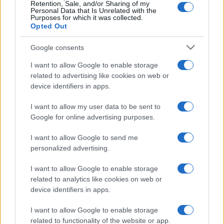
Retention, Sale, and/or Sharing of my
Personal Data that Is Unrelated with the
Purposes for which it was collected.
Opted Out
Google consents
I want to allow Google to enable storage
related to advertising like cookies on web or
device identifiers in apps.
I want to allow my user data to be sent to
Google for online advertising purposes.
I want to allow Google to send me
personalized advertising.
I want to allow Google to enable storage
related to analytics like cookies on web or
Biografie
Approfondimenti
device identifiers in apps.
Biografie di oggi
Mappa del sito
Biografie più visitate
Ricorrenze
I want to allow Google to enable storage
Indice dei nomi
Onomastico
related to functionality of the website or app.