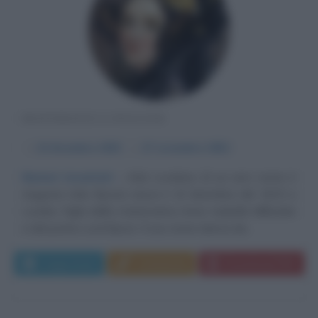
MATEMATICA INGLESE
α
10 dicembre
1815
ω
27 novembre
1852
Numeri incantati
Ada Lovelace (il cui vero nome è
Augusta Ada Byron) nasce il 10 dicembre del 1815 a
Londra, figlia della matematica Anne Isabella Milbanke
e del poeta Lord Byron. Il suo nome deriva da...
Leggi di più
Commenta
Download PDF