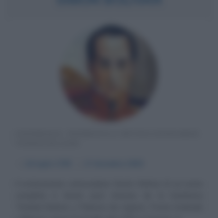
GENERALE, PATRIOTA E RIVOLUZIONARIO
VENEZUELANO
α
24 luglio
1783
ω
17 dicembre
1830
Il rivoluzionario venezuelano Simón Bolívar (il cui nome
complete è Simón José Antonio de la Santísima
Trinidad Bolívar y Palacios de Aguirre, Ponte-Andrade