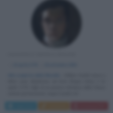
SAGGISTA E CRITICO INGLESE
α
10 aprile
1778
ω
18 settembre
1830
Alla scoperta della filosofia
William Hazlitt nasce a
Mitre Lane, Maidstone, nel Kent (Regno Unito), il 10
aprile 1778. Figlio di un pastore irlandese della Chiesa
unitaria (protestante), segue il padre nel...
Leggi di più
Commenta
Download PDF