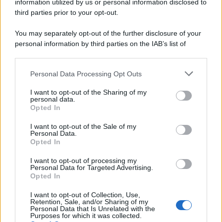
Il bombardamento atomico di Hiroshima e
information utilized by us or personal information disclosed to
Nagasaki
third parties prior to your opt-out.
You may separately opt-out of the further disclosure of your
personal information by third parties on the IAB’s list of
downstream participants.
Personal Data Processing Opt Outs
This information may also be disclosed by us to third parties
on the IAB’s List of Downstream Participants that may further
I want to opt-out of the Sharing of my
disclose it to other third parties.
personal data.
Opted In
Please note that this website/app uses one or more Google
RICEVI GLI AGGIORNAMENTI
services and may gather and store information including but
I want to opt-out of the Sale of my
Personal Data.
not limited to your visit or usage behaviour. You may click to
Opted In
grant or deny consent to Google and its third-party tags to
Inserisci la tua migliore e-mail
use your data for below specified purposes in below Google
I want to opt-out of processing my
consent section.
Personal Data for Targeted Advertising.
E-mail
Opted In
OK
I want to opt-out of Collection, Use,
Retention, Sale, and/or Sharing of my
Personal Data that Is Unrelated with the
Purposes for which it was collected.