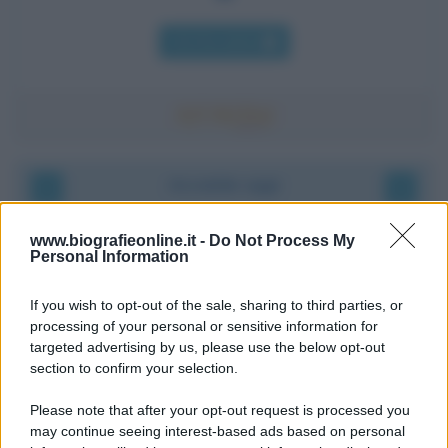
Chi l'ha detto
Accadde oggi
9 agosto 1945
www.biografieonline.it -
Do Not Process My
Personal Information
81 ANNI FA
If you wish to opt-out of the sale, sharing to third parties, or
Dopo l'attacco alla città giapponese di Hiroshima
processing of your personal or sensitive information for
avvenuto tre giorni prima, gli Stati Uniti sganciano
targeted advertising by us, please use the below opt-out
un'altra bomba atomica radendo al suolo la città di
section to confirm your selection.
Nagasaki.
Please note that after your opt-out request is processed you
LEGGI L'ARTICOLO
may continue seeing interest-based ads based on personal