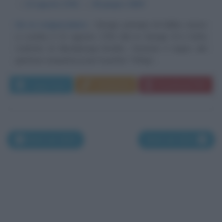
α
12 agosto
1762
ω
26 giugno
1830
Un re crepuscolare
Giorgio, principe di Galles, nasce
a Londra, il 12 agosto 1762 dal re Giorgio III e Sofia
Carlotta di Mecleburgo-Strelitz. Durante il regno del
genitore simpatizza per il partito "Whig",...
Leggi di più
Commenta
Download PDF
Morti nel 1829
Morti nel 1831