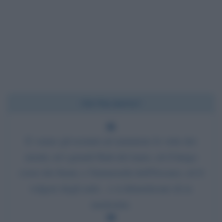
Chi l'ha detto?
E vanno gli uomini ad ammirare le vette dei
monti, ed i grandi flutti del mare, ed il lungo
corso dei fiumi, e l'immensità dell'Oceano, ed il
volgere degli astri... e si dimenticano di se
medesimi.