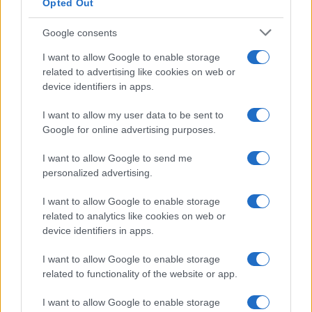
Opted Out
Google consents
I want to allow Google to enable storage
related to advertising like cookies on web or
device identifiers in apps.
I want to allow my user data to be sent to
Google for online advertising purposes.
I want to allow Google to send me
personalized advertising.
I want to allow Google to enable storage
related to analytics like cookies on web or
Biografie
Approfondimenti
device identifiers in apps.
Biografie di oggi
Mappa del sito
Biografie più visitate
Ricorrenze
I want to allow Google to enable storage
Indice dei nomi
Onomastico
related to functionality of the website or app.
Foto di personaggi famosi
Che giorno era?
Categorie
Che giorno sarà?
I want to allow Google to enable storage