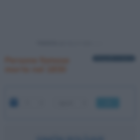
Powered by
Persone famose
4 biografie in elenco
morte nel 1830
OK
SIMÓN BOLÍVAR