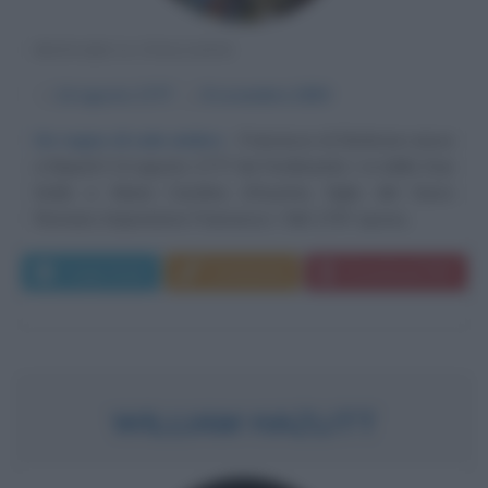
MONARCA ITALIANO
α
14 agosto
1777
ω
8 novembre
1830
Un regno di sole ombre
Francesco di Borbone nasce
a Napoli il 14 agosto 1777 da Ferdinando I, re delle Due
Sicilie e Maria Carolina d'Austria, figlia del Sacro
Romano Imperatore Francesco I. Nel 1797 sposa...
Leggi di più
Commenta
Download PDF
WILLIAM HAZLITT