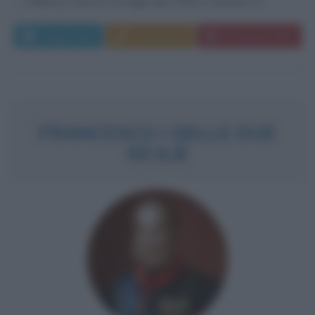
y Blanco), nasce il 24 luglio del 1783 a Caracas, in...
Leggi di più
Commenta
Download PDF
FRANCESCO I DELLE DUE
SICILIE