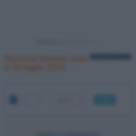
Powered by
Persone famose nate
1 biografia in elenco
il 29 luglio 1913
OK
ERICH PRIEBKE