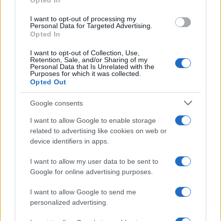
Opted In
grant or deny consent to Google and its third-party tags to
Inserisci la tua migliore e-mail
use your data for below specified purposes in below Google
I want to opt-out of processing my
consent section.
Personal Data for Targeted Advertising.
E-mail
Opted In
OK
I want to opt-out of Collection, Use,
Retention, Sale, and/or Sharing of my
Personal Data that Is Unrelated with the
Purposes for which it was collected.
Opted Out
Google consents
I want to allow Google to enable storage
related to advertising like cookies on web or
device identifiers in apps.
I want to allow my user data to be sent to
Google for online advertising purposes.
I want to allow Google to send me
personalized advertising.