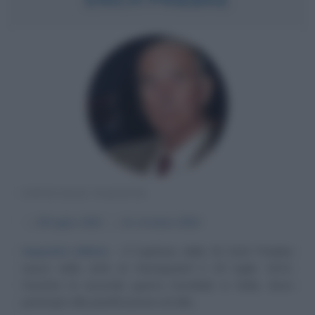
UFFICIALE NAZISTA
α
29 luglio
1913
ω
11 ottobre
2013
Impunità infinite
Il Capitano delle SS Erich Priebke
nasce nella città di Hennigsdorf il 29 luglio 1913.
Durante la seconda guerra mondiale in Italia, dove
partecipò alla pianificazione ed alla...