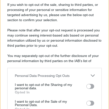
7 agosto 1974
If you wish to opt-out of the sale, sharing to third parties, or
processing of your personal or sensitive information for
52 ANNI FA
targeted advertising by us, please use the below opt-out
Camminando su una fune, Philippe Petit compie la
section to confirm your selection.
sua celebre traversata delle Twin Towers a New
Please note that after your opt-out request is processed you
York.
may continue seeing interest-based ads based on personal
LEGGI LA BIOGRAFIA
information utilized by us or personal information disclosed to
Philippe Petit
third parties prior to your opt-out.
You may separately opt-out of the further disclosure of your
personal information by third parties on the IAB’s list of
downstream participants.
Personal Data Processing Opt Outs
This information may also be disclosed by us to third parties
on the IAB’s List of Downstream Participants that may further
I want to opt-out of the Sharing of my
disclose it to other third parties.
personal data.
Opted In
Please note that this website/app uses one or more Google
RICEVI GLI AGGIORNAMENTI
services and may gather and store information including but
I want to opt-out of the Sale of my
Personal Data.
not limited to your visit or usage behaviour. You may click to