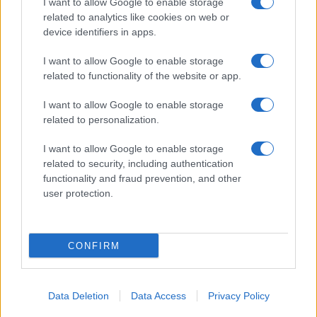
I want to allow Google to enable storage
related to analytics like cookies on web or
Biografie
Approfondimenti
device identifiers in apps.
Biografie di oggi
Mappa del sito
Biografie più visitate
Ricorrenze
I want to allow Google to enable storage
Indice dei nomi
Onomastico
related to functionality of the website or app.
Foto di personaggi famosi
Che giorno era?
Categorie
Che giorno sarà?
I want to allow Google to enable storage
Temi
Cultura
related to personalization.
Servizi
I want to allow Google to enable storage
Pubblica la tua biografia
related to security, including authentication
functionality and fraud prevention, and other
Privacy Policy
user protection.
Cookie Policy
Preferenze Privacy
Contatti
CONFIRM
Biografieonline.it © 2003-2025 • Riproduzione dei testi consentita citando la fonte
Creative Commons
come da Licenza
• Nota: come Affiliato Amazon, il sito
Pubblicità
ricava commissioni sugli acquisti idonei. •
Data Deletion
Data Access
Privacy Policy