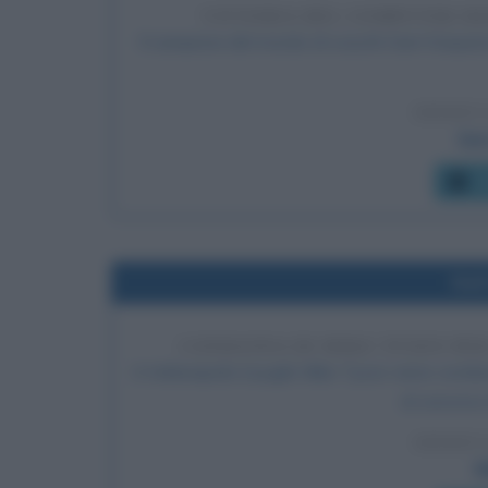
VITTORIA DEL COMPUTER D
Il campione del mondo di scacchi Garri Kaspar
LEGGI 
Gar
C
Nel
CONDANNA DI MIKE TYSON PER
A Indianapolis il pugile Mike Tyson viene cond
al concorso
LEGGI 
M