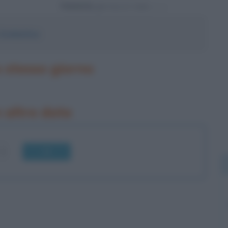
Powered by
Scolastica
o stesso giorno
n altre date
OK