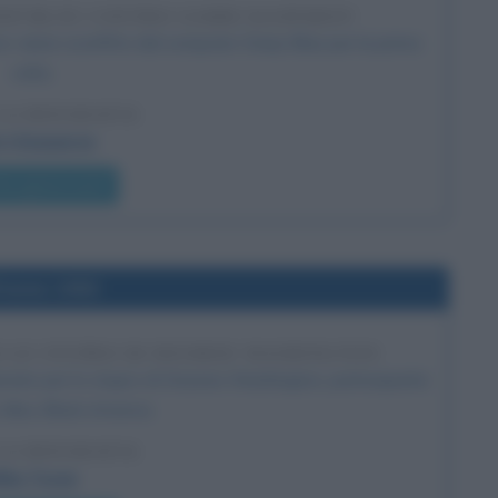
EEP BLUE CONTRO GARRI KASPAROV
ov viene sconfitto dal computer Deep Blue per la prima
volta.
LA BIOGRAFIA
ri Kasparov
he giorno era?
l'anno 1992
 LO STUPRO DI DESIREE WASHINGTON
annato per lo stupro di Desiree Washington, partecipante
 Miss Black America.
LA BIOGRAFIA
ike Tyson