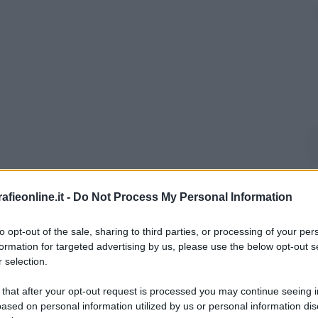
fieonline.it -
Do Not Process My Personal Information
l'anno 2019
to opt-out of the sale, sharing to third parties, or processing of your per
formation for targeted advertising by us, please use the below opt-out s
 selection.
 FESTIVAL DI SANREMO CON "SOLDI"
l di Sanremo con il brano "Soldi".
 that after your opt-out request is processed you may continue seeing i
ased on personal information utilized by us or personal information dis
LA BIOGRAFIA