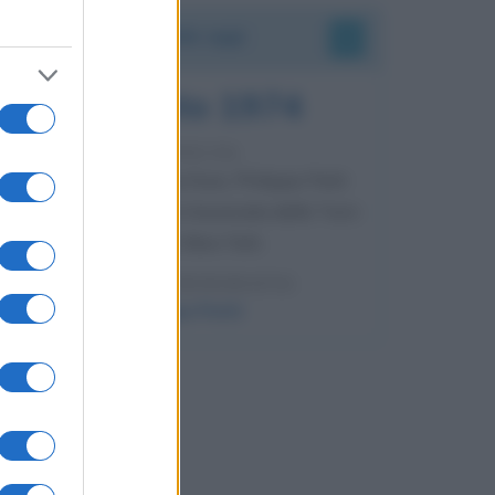
Accadde oggi
7 agosto 1974
52 ANNI FA
Camminando su una fune, Philippe Petit
compie la sua celebre traversata delle Twin
Towers a New York.
LEGGI LA BIOGRAFIA
Philippe Petit