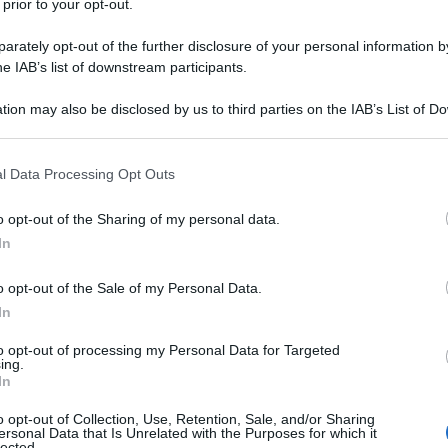
 prior to your opt-out.
Mahmood
rately opt-out of the further disclosure of your personal information by
he giorno era?
he IAB’s list of downstream participants.
tion may also be disclosed by us to third parties on the IAB’s List of 
 that may further disclose it to other third parties.
l'anno 2023
 that this website/app uses one or more Google services and may gath
l Data Processing Opt Outs
including but not limited to your visit or usage behaviour. You may click 
 to Google and its third-party tags to use your data for below specifi
3° FESTIVAL DI SANREMO CON "DUE VITE"
o opt-out of the Sharing of my personal data.
ogle consent section.
al di Sanremo con il brano "Due vite".
In
LA BIOGRAFIA
o opt-out of the Sale of my Personal Data.
co Mengoni
In
he giorno era?
to opt-out of processing my Personal Data for Targeted
ing.
In
o opt-out of Collection, Use, Retention, Sale, and/or Sharing
l'anno 2024
ersonal Data that Is Unrelated with the Purposes for which it
lected.