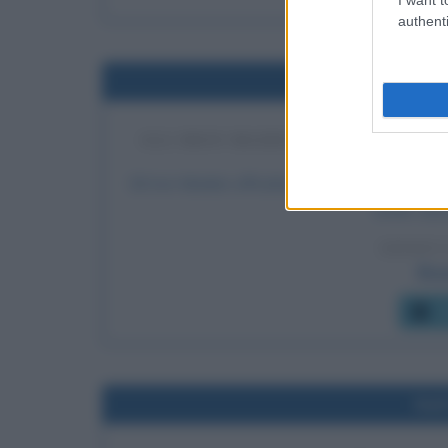
authenti
Nel
GLI IRON MAIDEN UFFICIALIZZA
ADR
Gli Iron Maiden ufficializzano l'attesa reunion c
Smith, div
LEGGI 
Bru
C
Nel