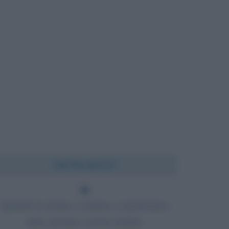
Chi l'ha detto?
Quando le donne ci amano, ci perdonano
tutto, persino i nostri crimini.