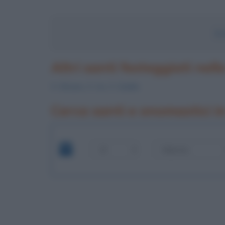
S.
Altri santi festeggiati nell
S.
Silvano
, S.
Ivo
, S.
Eulalio
Cerca santi e onomastici i