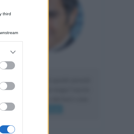
 third
Downstream
er and store
to grant or
Maria
ed purposes
DA:
Caro Liorni perché quando presenti
l'eredità urli sempre troppo? non ho
mai sentito Mike o altri bravi come
lui gridare
Leggi di più