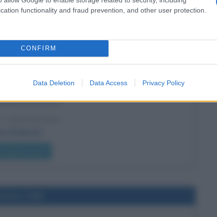
cation functionality and fraud prevention, and other user protection.
l'anno 1999
CONFIRM
NO LA REUNION CON BRUCE DICKINSON E
IAN SMITH
Data Deletion
Data Access
Privacy Policy
on il cantante Bruce Dickinson e con il chitarrista Adrian
enendo un sestetto.
LA BIOGRAFIA
ce Dickinson
he giorno era?
l'anno 1996