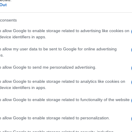
Out
74° FESTIVAL DI SANREMO CON "LA NOIA"
val di Sanremo con il brano "La noia".
consents
LA BIOGRAFIA
o allow Google to enable storage related to advertising like cookies on
elina Mango
evice identifiers in apps.
he giorno era?
o allow my user data to be sent to Google for online advertising
s.
to allow Google to send me personalized advertising.
l'anno 2006
o allow Google to enable storage related to analytics like cookies on
evice identifiers in apps.
PIADI INVERNALI A TORINO
 i XX Giochi olimpici invernali.
o allow Google to enable storage related to functionality of the website
 L'ARTICOLO
si su Torino
o allow Google to enable storage related to personalization.
he giorno era?
o allow Google to enable storage related to security, including