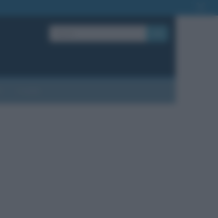
OK
?
Contatti