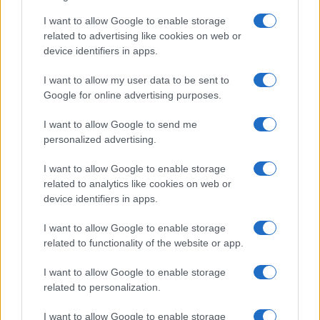
I want to allow Google to enable storage
related to advertising like cookies on web or
device identifiers in apps.
I want to allow my user data to be sent to
Google for online advertising purposes.
I want to allow Google to send me
personalized advertising.
I want to allow Google to enable storage
related to analytics like cookies on web or
Biografie
Approfondimenti
device identifiers in apps.
Biografie di oggi
Mappa del sito
Biografie più visitate
Ricorrenze
I want to allow Google to enable storage
Indice dei nomi
Onomastico
related to functionality of the website or app.
Foto di personaggi famosi
Che giorno era?
Categorie
Che giorno sarà?
I want to allow Google to enable storage
Temi
Cultura
related to personalization.
Servizi
I want to allow Google to enable storage