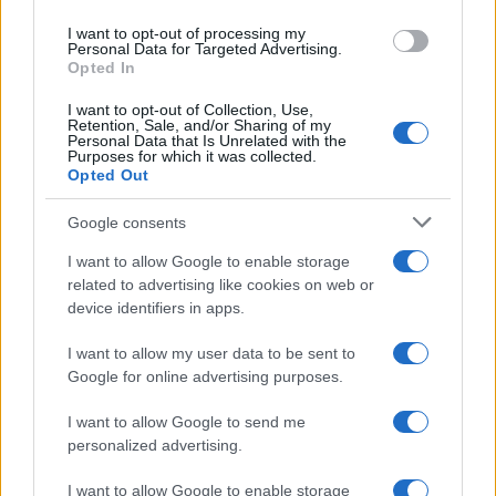
use your data for below specified purposes in below Google
I want to opt-out of processing my
consent section.
Personal Data for Targeted Advertising.
Opted In
I want to opt-out of Collection, Use,
Retention, Sale, and/or Sharing of my
Personal Data that Is Unrelated with the
Purposes for which it was collected.
Opted Out
RICEVI GLI AGGIORNAMENTI
Google consents
I want to allow Google to enable storage
Inserisci la tua migliore e-mail
related to advertising like cookies on web or
device identifiers in apps.
E-mail
OK
I want to allow my user data to be sent to
Google for online advertising purposes.
I want to allow Google to send me
personalized advertising.
I want to allow Google to enable storage