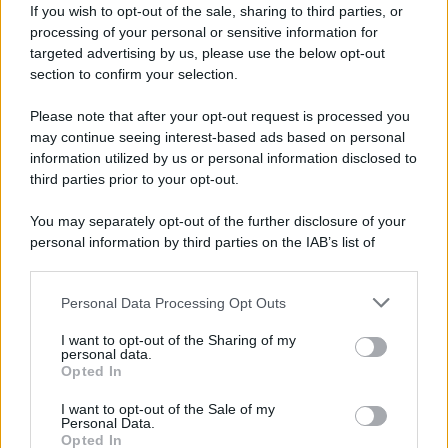
If you wish to opt-out of the sale, sharing to third parties, or
processing of your personal or sensitive information for
Chi l'ha detto
targeted advertising by us, please use the below opt-out
section to confirm your selection.
Please note that after your opt-out request is processed you
may continue seeing interest-based ads based on personal
information utilized by us or personal information disclosed to
third parties prior to your opt-out.
Accadde oggi
You may separately opt-out of the further disclosure of your
6 agosto 1997
personal information by third parties on the IAB’s list of
downstream participants.
29 ANNI FA
Personal Data Processing Opt Outs
This information may also be disclosed by us to third parties
Microsoft compra una quota di azioni del valore di
on the IAB’s List of Downstream Participants that may further
150 milioni di dollari della Apple Computer, che si
I want to opt-out of the Sharing of my
disclose it to other third parties.
personal data.
trova in difficoltà finanziarie.
Opted In
Please note that this website/app uses one or more Google
LEGGI L'ARTICOLO
services and may gather and store information including but
I want to opt-out of the Sale of my
La storia di Apple
Personal Data.
not limited to your visit or usage behaviour. You may click to
Opted In
grant or deny consent to Google and its third-party tags to