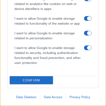
related to analytics like cookies on web or
device identifiers in apps.
I want to allow Google to enable storage
related to functionality of the website or app.
I want to allow Google to enable storage
related to personalization.
I want to allow Google to enable storage
related to security, including authentication
functionality and fraud prevention, and other
Biografie
Approfondimenti
user protection.
Biografie di oggi
Mappa del sito
Biografie più visitate
Ricorrenze
Indice dei nomi
Onomastico
CONFIRM
Foto di personaggi famosi
Che giorno era?
Categorie
Che giorno sarà?
Temi
Cultura
Data Deletion
Data Access
Privacy Policy
Servizi