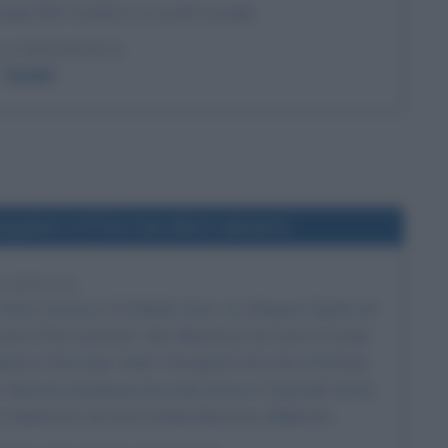
rgey Brin, fondano la società Google.
LA BIOGRAFIA
Google
angelion: 2.0 You Can (Not) Advance
3 ANNI FA
 (Not) Advance
, di Hideaki Anno, con Megumi Ogata nel
 ruolo di Rei Ayanami, Yuko Miyamura nel ruolo di Asuka
Misato Katsuragi, Yuriko Yamaguchi nel ruolo di Ritsuko
ri, Motomu Kiyokawa nel ruolo di Kozo Fuyutsuki, Koichi
 Sakamoto nel ruolo di Mari Illustrious Makinami.