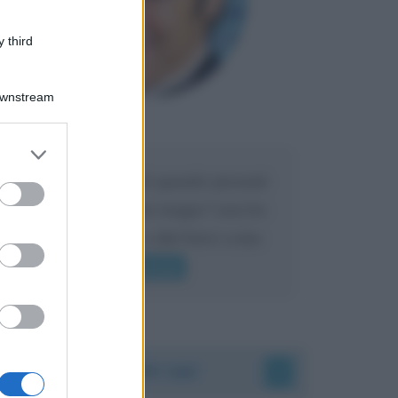
 third
Downstream
Maria
DA:
er and store
to grant or
Caro Liorni perché quando presenti
ed purposes
l'eredità urli sempre troppo? non ho
mai sentito Mike o altri bravi come
lui gridare
Leggi di più
Accadde oggi