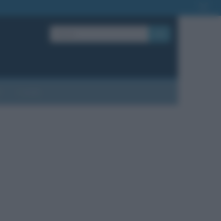
OK
?
Contatti