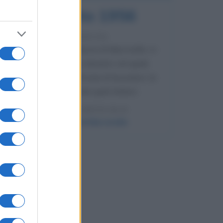
8 agosto 1956
70 ANNI FA
Nella miniera di carbone di Marcinelle, in
Belgio, avviene un disastro nel quale
perdono la vita centinaia di lavoratori, la
maggior parte dei quali italiani.
LEGGI L'ARTICOLO
Il disastro di Marcinelle