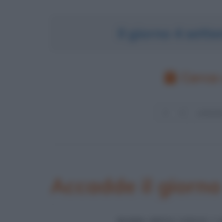
Il giorno 4 set
Cerca 
Accadde il giorn
MARK SPITZ VINCE 7 