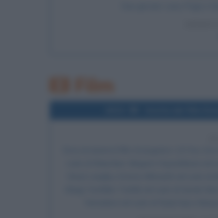
Due giovani, Larry Page e Se
LEGGI 
Film
2013
Uscita del film Ev
1
Esce al cinema il film
Evangelion: 2.0 You Can
ruolo di Shinji Ikari, Megumi Hayashibara nel
Sōryū Langley, Kotono Mitsuishi nel ruolo di 
Akagi, Fumihiko Tachiki nel ruolo di Gendo Ika
Yamadera nel ruolo di Ryōji Kaji e Maaya