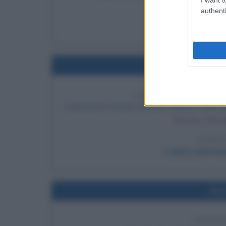
authenti
LEGGI 
Thoma
Nel
CADUTA DELL'IMPE
L'Imperatore romano Romolo Augusto viene dep
Romano d'Occid
LEGGI
Caduta dell'imp
Nel
NASCI