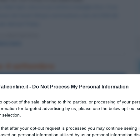
o Mark Spitz vince la sua settima medaglia d'oro. Il suo
izione dei Giochi Olimpici verrà battuto solo nel 2008 dal
ale Michael Phelps.
LA BIOGRAFIA
ark Spitz
rno 4 settembre
l'anno 1957
fieonline.it -
Do Not Process My Personal Information
E ROCK NINE
to opt-out of the sale, sharing to third parties, or processing of your per
ore vengono ammessi per la prima volta in una scuola per
formation for targeted advertising by us, please use the below opt-out s
 pubblico. L'episodio sconvolge l'America, prima di allora
 selection.
arazione delle due razze etniche.
 that after your opt-out request is processed you may continue seeing i
 L'ARTICOLO
ased on personal information utilized by us or personal information dis