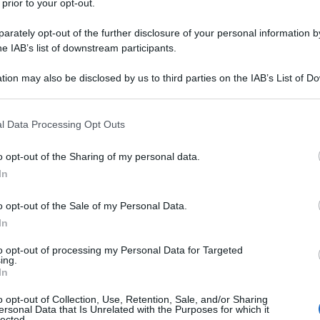
e (i nove di Little Rock)
 prior to your opt-out.
rately opt-out of the further disclosure of your personal information by
he IAB’s list of downstream participants.
l'anno 1977
tion may also be disclosed by us to third parties on the IAB’s List of 
 that may further disclose it to other third parties.
IONE DEL MONDO DI CICLISMO
do di ciclismo su strada vincendo a San Cristóbal
 that this website/app uses one or more Google services and may gath
l Data Processing Opt Outs
including but not limited to your visit or usage behaviour. You may click 
vanti a Dietrich Thurau.
 to Google and its third-party tags to use your data for below specifi
o opt-out of the Sharing of my personal data.
ogle consent section.
LA BIOGRAFIA
In
cesco Moser
o opt-out of the Sale of my Personal Data.
In
l'anno 1886
to opt-out of processing my Personal Data for Targeted
ing.
In
NIMO E DEGLI APACHE
ni di lotte, si arrende a Skeleton Canyon (Arizona) al
o opt-out of Collection, Use, Retention, Sale, and/or Sharing
ersonal Data that Is Unrelated with the Purposes for which it
me al suo ultimo gruppo di guerrieri.
lected.