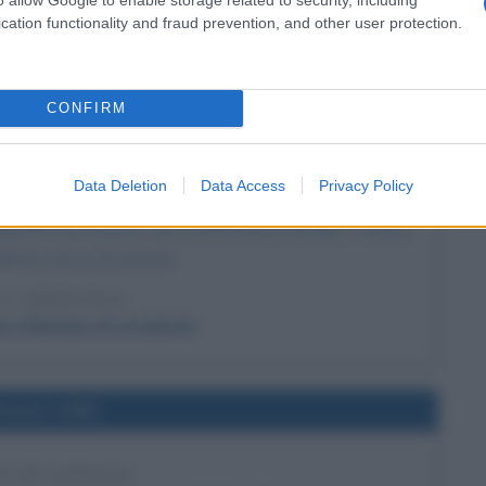
cation functionality and fraud prevention, and other user protection.
LA BIOGRAFIA
s Alva Edison
CONFIRM
l'anno 0476
Data Deletion
Data Access
Privacy Policy
RO ROMANO DI OCCIDENTE
osto da Odoacre, che si proclama re d'Italia. L'Impero
ente cessa di esistere.
 L'ARTICOLO
ero Romano di occidente
l'anno 1998
TA DI GOOGLE