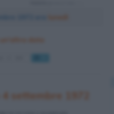
Powered by
tembre 1972 era
lunedì
un'altra data
OK
o 4 settembre 1972
ORI IN UN'UNICA OLIMPIADE