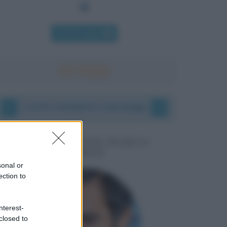
Chi l'ha detto
I vostri commenti e messaggi
MESSAGGI PER MARCO
LIORNI
sonal or
ection to
nterest-
closed to