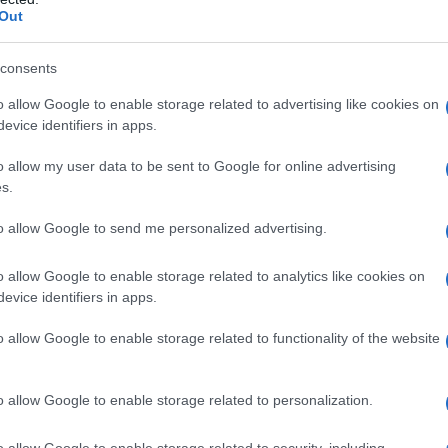
Out
LA BIOGRAFIA
Geronimo
consents
o allow Google to enable storage related to advertising like cookies on
evice identifiers in apps.
l'anno 1870
o allow my user data to be sent to Google for online advertising
s.
NE III DEPOSTO
oleone III e viene proclamata la Terza Repubblica.
to allow Google to send me personalized advertising.
LA BIOGRAFIA
poleone III
o allow Google to enable storage related to analytics like cookies on
evice identifiers in apps.
o allow Google to enable storage related to functionality of the website
l'anno 1882
o allow Google to enable storage related to personalization.
ELETTRICA AL MONDO
prima rete al mondo di illuminazione elettrica.
o allow Google to enable storage related to security, including