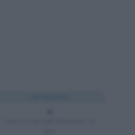
Chi l'ha detto?
L'arte non esige dagli artisti talento, ma
opere.