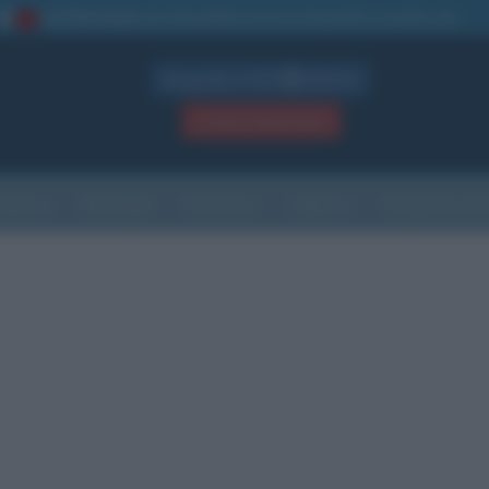
La TUA storia
: perché pubblicare la tua biografia su questo sito
1
Biografie in PDF
GRATIS
ACCEDI / REGISTRATI
Indice
Newsletter
Ricorrenze
Cultura
Che giorno sarà