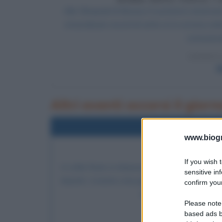
Alle Olimpiadi di Monaco il nuotatore american
straordinario record di sette ori in un'unica ed
connazion
LEGGI 
M
Altri eventi occorsi il gio
Nel
www.biogra
LITTL
If you wish 
A Little Rock, in Arkansas, nove ragazzi di col
sensitive in
bianchi. L'evento crea grossi problemi di ordine
confirm your
abituata alla rigida sep
Please note
LEGGI
based ads b