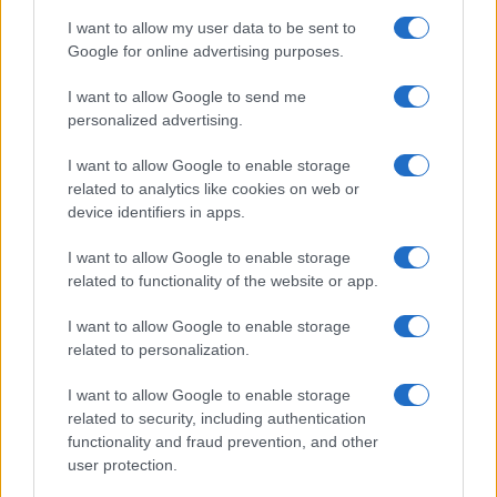
I want to allow my user data to be sent to
Google for online advertising purposes.
I want to allow Google to send me
personalized advertising.
I want to allow Google to enable storage
related to analytics like cookies on web or
Biografie
Approfondimenti
device identifiers in apps.
Biografie di oggi
Mappa del sito
Biografie più visitate
Ricorrenze
I want to allow Google to enable storage
Indice dei nomi
Onomastico
related to functionality of the website or app.
Foto di personaggi famosi
Che giorno era?
Categorie
Che giorno sarà?
I want to allow Google to enable storage
Temi
Cultura
related to personalization.
Servizi
I want to allow Google to enable storage
Pubblica la tua biografia
related to security, including authentication
functionality and fraud prevention, and other
Privacy Policy
user protection.
Cookie Policy
Preferenze Privacy