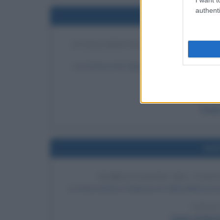
authenti
Nel
SCIOGLIMENTO DEFINITIVO DELL
S
La Camera dei Deputati del Regno di Sardeg
Parla
LEGGI
Frasi
Nel
PUBBLICAZIONE DEL CANTO
La casa editrice Chapman & Hall pubblica la 
LEGGI
Canto di Nata