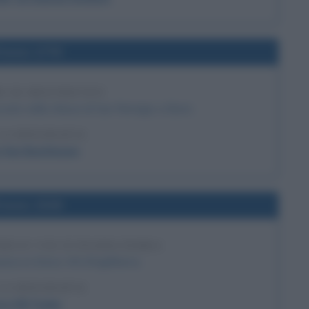
l'anno 1770
O DI BEETHOVEN
ato nella chiesa di San Remigio a Bonn.
LA BIOGRAFIA
 Van Beethoven
l'anno 1538
RICO VIII D'INGHILTERRA
ca re Enrico VIII d'Inghilterra.
LA BIOGRAFIA
co VIII Tudor