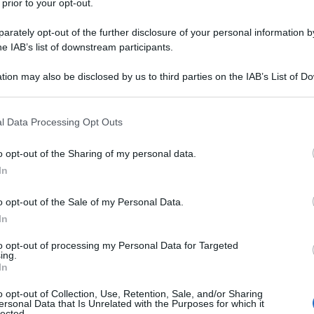
 prior to your opt-out.
CONTINENTALE PER IL MILAN
cional di Medellin: vince così la sua seconda Coppa
rately opt-out of the further disclosure of your personal information by
he IAB’s list of downstream participants.
20 anni dal suo primo successo.
 L'ARTICOLO
tion may also be disclosed by us to third parties on the IAB’s List of 
ia del Milan
 that may further disclose it to other third parties.
 that this website/app uses one or more Google services and may gath
l Data Processing Opt Outs
including but not limited to your visit or usage behaviour. You may click 
l'anno 1989
 to Google and its third-party tags to use your data for below specifi
o opt-out of the Sharing of my personal data.
ogle consent section.
In
 IN PRIMA SERATA NEGLI USA
o opt-out of the Sale of my Personal Data.
episodi di mezz'ora in prima serata sulla rete Fox.
In
LA BIOGRAFIA
to opt-out of processing my Personal Data for Targeted
t Groening
ing.
In
o opt-out of Collection, Use, Retention, Sale, and/or Sharing
l'anno 1973
ersonal Data that Is Unrelated with the Purposes for which it
lected.