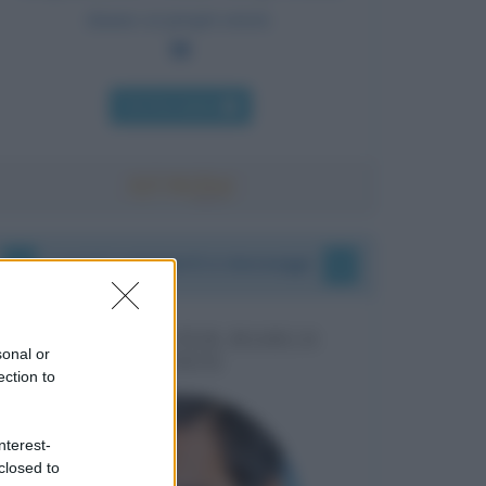
danno ai propri errori.
Chi l'ha detto
I vostri commenti e messaggi
MESSAGGI PER MARCO
sonal or
LIORNI
ection to
nterest-
closed to