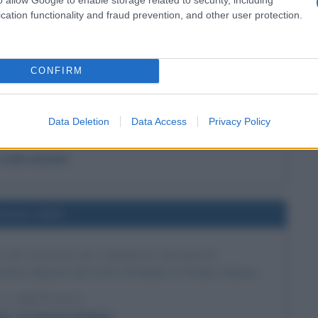
cation functionality and fraud prevention, and other user protection.
l'anno 1860
A CAMERA DEI DEPUTATI DEL REGNO DI
CONFIRM
ARDEGNA
na viene sciolta per consentire l'elezione del primo
mento italiano.
Data Deletion
Data Access
Privacy Policy
 L'ARTICOLO
 sulle elezioni
l'anno 1843
 DI NATALE DI CHARLES DICKENS
prima edizione del Canto di Natale di Charles Dickens.
 L'ARTICOLO
le, di Charles Dickens