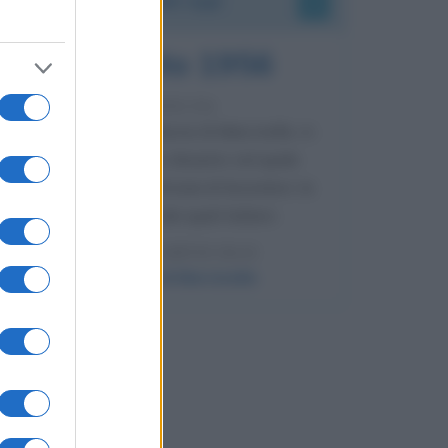
8 agosto 1956
70 ANNI FA
Nella miniera di carbone di Marcinelle, in
Belgio, avviene un disastro nel quale
perdono la vita centinaia di lavoratori, la
maggior parte dei quali italiani.
LEGGI L'ARTICOLO
Il disastro di Marcinelle