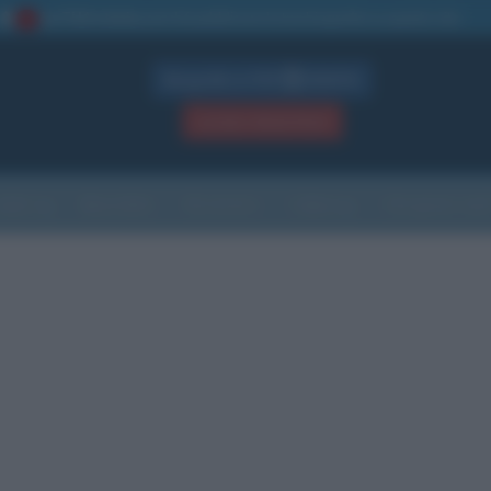
La TUA storia
: perché pubblicare la tua biografia su questo sito
1
Biografie in PDF
GRATIS
ACCEDI / REGISTRATI
Indice
Newsletter
Ricorrenze
Cultura
Che giorno sarà