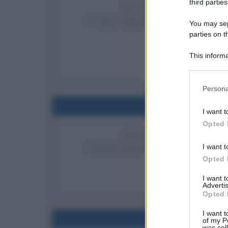
third parties
SECONDA COPPA INTER
A Tokyo, il Milan batte 1-0 l'Atlético Na
You may sepa
parties on t
Intercontinentale, a 
LEGGI
This informa
Stor
Participants
Please note
Persona
information 
Nel
deny consent
I want t
in below Go
Opted 
DEBUTTO DEI SIMPSON
I want t
I Simpson debuttano negli Stati Uniti in 
Opted 
LEGGI 
I want 
Mat
Advertis
Opted 
I want t
Nel
of my P
was col