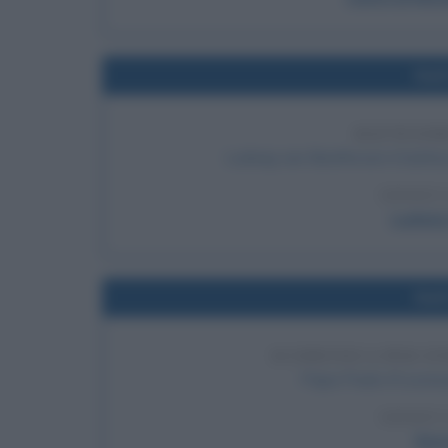
Nel
BATTESIM
Ludwig van Beethoven è battezz
LEGGI 
Ludwig
Nel
SCOMUNICA PER EN
Papa Paolo III scomuni
LEGGI 
Enri