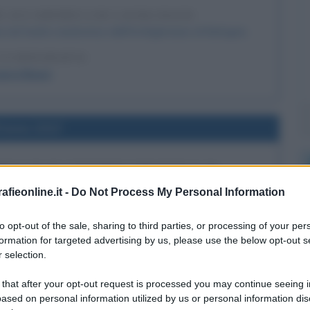
E ACCADEMICA DI LAURA BASSI
 nel teatro anatomico dell'Archiginnasio di Bologna.
LA BIOGRAFIA
aura Bassi
l'anno 2017
POGLIE DI VITTORIO EMANUELE III
gono riportate in Italia da Alessandria d'Egitto.
fieonline.it -
Do Not Process My Personal Information
LA BIOGRAFIA
to opt-out of the sale, sharing to third parties, or processing of your per
rio Emanuele III
formation for targeted advertising by us, please use the below opt-out s
 selection.
l'anno 1989
 that after your opt-out request is processed you may continue seeing i
ased on personal information utilized by us or personal information dis