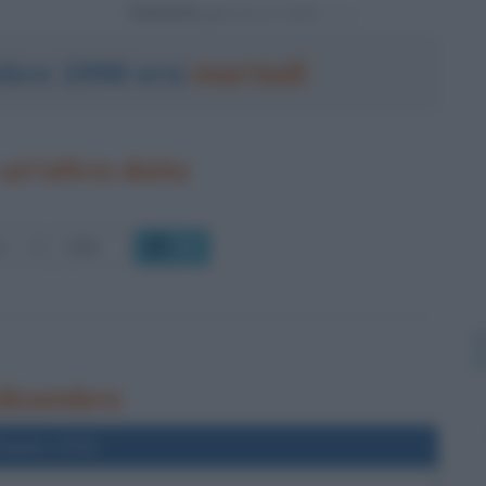
Powered by
embre 1996 era
martedì
un'altra data
OK
 dicembre
l'anno 1732