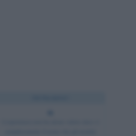
Chi l'ha detto?
L'esperienza non ha alcun valore etico: è
semplicemente il nome che gli uomini