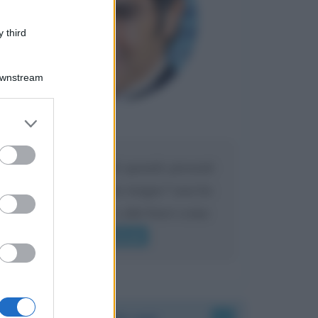
 third
Downstream
er and store
Maria
DA:
to grant or
ed purposes
Caro Liorni perché quando presenti
l'eredità urli sempre troppo? non ho
mai sentito Mike o altri bravi come
lui gridare
Leggi di più
Accadde oggi