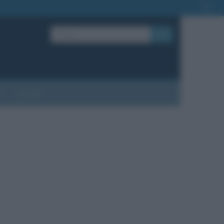
OK
?
Contatti