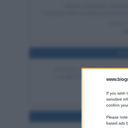
PRIMA SOLENNE LEZION
Laura Bassi tiene una solenne prima lezione
LEGGI 
L
Nel
RITORNO IN ITALIA DELLA S
Le spoglie di Vittorio Emanuele III ven
www.biogra
LEGGI 
If you wish 
Re Vitto
sensitive in
confirm your
Nel
Please note
based ads b