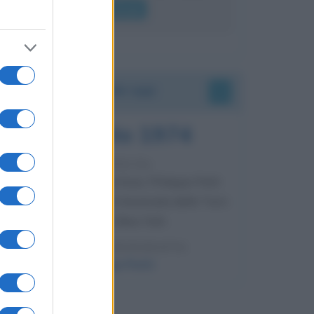
lui gridare
Leggi di più
Accadde oggi
7 agosto 1974
52 ANNI FA
Camminando su una fune, Philippe Petit
compie la sua celebre traversata delle Twin
Towers a New York.
LEGGI LA BIOGRAFIA
Philippe Petit