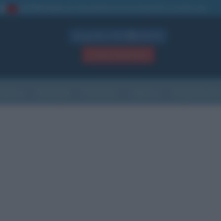
La TUA storia
: perché pubblicare la tua biografia su questo sito
1
Biografie in PDF
GRATIS
ACCEDI / REGISTRATI
Indice
Newsletter
Ricorrenze
Cultura
Che giorno sarà