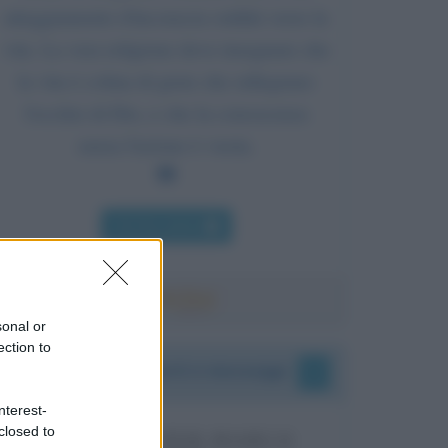
atteggiamento d'inconscia ostilità verso la
vita. La vera religione deve insegnare che
la vita è colma di gioie che rallegrano
l'occhio di Dio, e che la conoscenza
senza l'azione è vuota.
Chi l'ha detto
sonal or
ection to
I vostri commenti e messaggi
nterest-
closed to
MESSAGGI PER MARCO