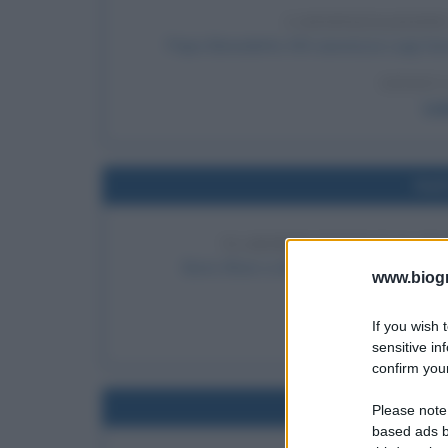
CANONIZZAZIONE
Papa Benedetto XIII canonizza Luigi Gonz
LEGGI 
Lu
Nel
VLADIMIR PUTIN È IL N
Boris Eltsin si dimette da Presidente d
www.biogra
LEGGI 
If you wish 
Vla
sensitive in
confirm your
Nel
Please note
based ads b