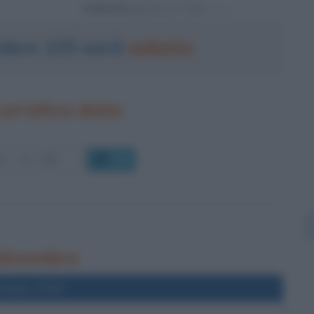
Powered by
embre 225 sarà
sabato
un'altra data
OK
 dicembre
l'anno 1726