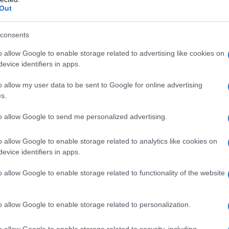
Out
PER LA CREAZIONE DEL MERCATO EUROPEO
COMUNE
consents
orio - durato dodici anni - per la creazione del Mercato
o allow Google to enable storage related to advertising like cookies on
revisto dal Trattato CEE.
evice identifiers in apps.
 L'ARTICOLO
o allow my user data to be sent to Google for online advertising
la Comunità Europea
s.
to allow Google to send me personalized advertising.
l'anno 1961
o allow Google to enable storage related to analytics like cookies on
evice identifiers in apps.
 PIANO MARSHALL
 di 12 miliardi di dollari in aiuti per ricostruire l'Europa.
o allow Google to enable storage related to functionality of the website
 L'ARTICOLO
iano Marshall
o allow Google to enable storage related to personalization.
o allow Google to enable storage related to security, including