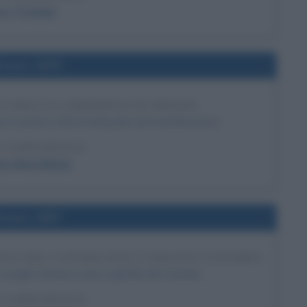
rry Truman
l'anno 1879
A DELLA LAMPADINA DI EDISON
er la prima volta la lampada ad incandescenza.
LA BIOGRAFIA
s Alva Edison
l'anno 1857
ALE DEL CANADA DALLA REGINA VITTORIA
o sceglie Ottawa come capitale del Canada.
LA BIOGRAFIA