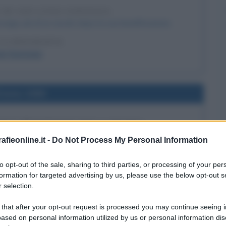
 DI SAN LUIGI GONZAGA
aga, più di un secolo dopo la sua beatificazione.
LA BIOGRAFIA
igi Gonzaga
l'anno 1999
UOVO PRESIDENTE DELLA RUSSIA
ella Russia e viene sostituito da Vladimir Putin.
fieonline.it -
Do Not Process My Personal Information
LA BIOGRAFIA
to opt-out of the sale, sharing to third parties, or processing of your per
dimir Putin
formation for targeted advertising by us, please use the below opt-out s
 selection.
l'anno 1990
 that after your opt-out request is processed you may continue seeing i
ased on personal information utilized by us or personal information dis