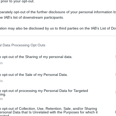
 prior to your opt-out.
 A SCACCHI ANATOLIJ KARPOV
e del mondo di scacchi, battendo il compatriota russo
rately opt-out of the further disclosure of your personal information by
he IAB’s list of downstream participants.
tolij Karpov.
LA BIOGRAFIA
tion may also be disclosed by us to third parties on the IAB’s List of 
ri Kasparov
 that may further disclose it to other third parties.
 that this website/app uses one or more Google services and may gath
l Data Processing Opt Outs
including but not limited to your visit or usage behaviour. You may click 
l'anno 1970
 to Google and its third-party tags to use your data for below specifi
o opt-out of the Sharing of my personal data.
ogle consent section.
In
 LEGALE DEI BEATLES
o opt-out of the Sale of my Personal Data.
 sciolgono legalmente.
In
 L'ARTICOLO
to opt-out of processing my Personal Data for Targeted
a dei Beatles
ing.
In
o opt-out of Collection, Use, Retention, Sale, and/or Sharing
l'anno 1969
ersonal Data that Is Unrelated with the Purposes for which it
lected.