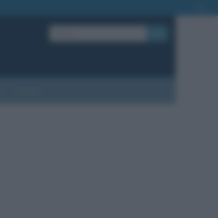
OK
?
Contatti