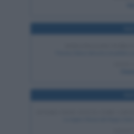
Ha
Nel
DIMOSTRAZIONE PUBBLIC
Thomas Edison dimostra al pubblico p
LEGGI 
Thoma
Nel
OTTAWA VIENE SCELTA COME CAPIT
La regina Vittoria del Regno Unit
LEGGI 