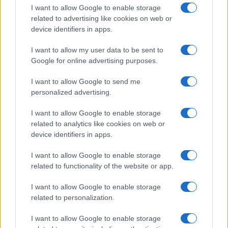
I want to allow Google to enable storage
related to advertising like cookies on web or
device identifiers in apps.
I want to allow my user data to be sent to
Google for online advertising purposes.
I want to allow Google to send me
personalized advertising.
I want to allow Google to enable storage
related to analytics like cookies on web or
Biografie
Approfondimenti
device identifiers in apps.
Biografie di oggi
Mappa del sito
Biografie più visitate
Ricorrenze
I want to allow Google to enable storage
Indice dei nomi
Onomastico
related to functionality of the website or app.
Foto di personaggi famosi
Che giorno era?
Categorie
Che giorno sarà?
I want to allow Google to enable storage
Temi
Cultura
related to personalization.
Servizi
I want to allow Google to enable storage