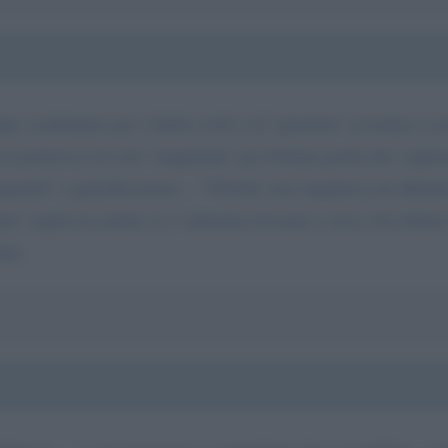
combattuto per i diritti civili e di "giustizia" accettare e as
 fa portavoce di certi "magistrati" per fortuna pochi che voglio
spaziali" a giustificazione... ? Perche' non organizza un dibat
rare" qualcosa anche se e' talmente invasato e cieco che dub
nte.