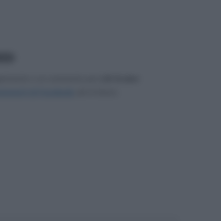
.064
gerimento o un commento per
Lilli Gruber
.
mmenti di Facebook
, più in basso.