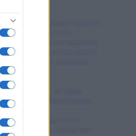
nella sua trasmissione; purtroppo la memoria di
re che NEI SOLI 4 ANNI IN CUI HA
ardi di lire a un milione di miliardi di lire,
tolineare di Craxi è che un ex presidente del
ene come gli altri poveri comuni mortali.
.
incipio di colpevolezza". Ma straparla.
 dei decreti legge la Fininvest dell'amico
usconi, a due anni e quattro mesi di
ella santa prescrizione, modificata dallo