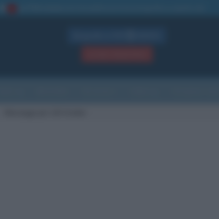
La TUA storia
: perché pubblicare la tua biografia su questo sito
1
Biografie in PDF
GRATIS
ACCEDI / REGISTRATI
Indice
Newsletter
Ricorrenze
Cultura
Che giorno sarà
Messaggi per Lilli Gruber