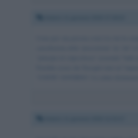
Sabato 11 gennaio 2020 17:18:10
Come puo' una persona come Lei che ha sempre 
cancellazione della "prescrizione" da "chi" si
"principio di colpevolezza" asserendo "balle 
Potrebbe essere che Travaglio inizi ad "impa
"CONTE" GOVERNO ! La saluto distintame
Sabato 11 gennaio 2020 11:33:17