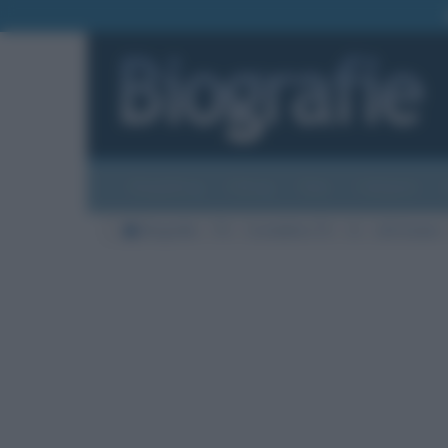
Biografie
Foto
Temi
Categorie
Biografie
TV
Conduttrici TV
G
Lilli Gruber