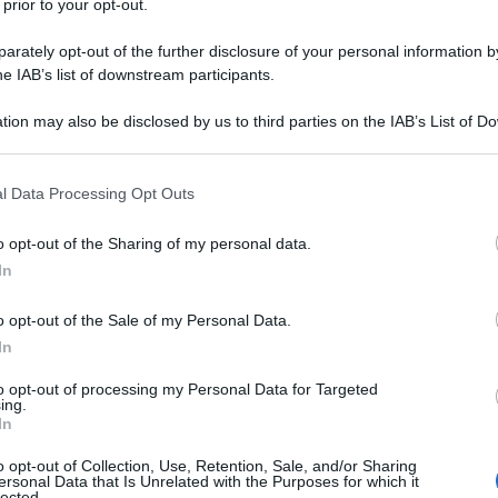
 prior to your opt-out.
rately opt-out of the further disclosure of your personal information by
he IAB’s list of downstream participants.
tion may also be disclosed by us to third parties on the IAB’s List of 
 that may further disclose it to other third parties.
 that this website/app uses one or more Google services and may gath
l Data Processing Opt Outs
including but not limited to your visit or usage behaviour. You may click 
i cui sia noto il mittente e non di anonimi denigratori o ammir
 to Google and its third-party tags to use your data for below specifi
o opt-out of the Sharing of my personal data.
ogle consent section.
In
o opt-out of the Sale of my Personal Data.
In
to opt-out of processing my Personal Data for Targeted
ing.
In
o opt-out of Collection, Use, Retention, Sale, and/or Sharing
ersonal Data that Is Unrelated with the Purposes for which it
lected.