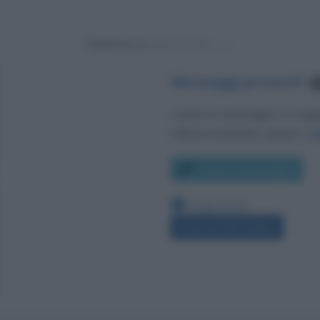
Powered by
Messaggi presenti
:
3
Lascia un messaggio, un sug
Utilizza il pulsante, oppure i
co
Scrivi un messaggio
Leggi anche:
Frasi di Lilli Gruber