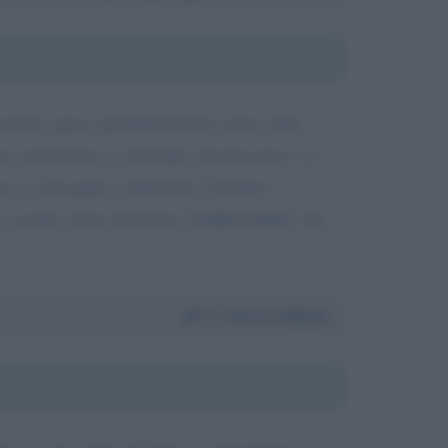
coltare quasi quotidianamente eresie sulla
no trasformare il "principio di innocenza" in
tito tra Travaglio e Gherardo Colombo ?
ito essendo ormai diventato l"EMIO FEDE" del
Da:
Enrico Aliboni