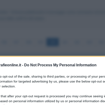
i Gruber. Tuttavia pubblicando il messaggio come commento al testo 
 dello staff di Lilli Gruber.
156
157
158
159
160
161
162
163
164
fieonline.it -
Do Not Process My Personal Information
o. Sono un collega Curdo, direttore del Panoramakurdo. it, le c
to opt-out of the sale, sharing to third parties, or processing of your per
le. Io sono disponibile anche se non vivo a Roma. la ringrazi
formation for targeted advertising by us, please use the below opt-out s
 selection.
rsh. surme
 that after your opt-out request is processed you may continue seeing i
ased on personal information utilized by us or personal information dis