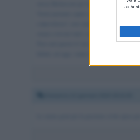
stesso Berlusconi per incenerire quasi tutti i 
authenti
Vorrei pertanto capire come lo stop alla pres
colpevolezza"; non sarebbe molto più onesto e 
ormai a trovare tutti i cavilli e gli espedient
Non sarà questo il vero motivo per cui i politi
Infatti, ad oggi, vanno in galera solo i poveri c
Domenica 12 gennaio 2020 19:12:45
Le siamo grati per la passione civile spesa p