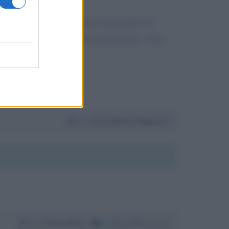
 il principio di innocenza in principio di
cati, senza uno stop alla prescrizione, riesce
ne per farla franca?
ma Bonafede?
Da:
Anna Maria Repetto
Da:
Fulvio Rossi
nonpiuindifesa.com