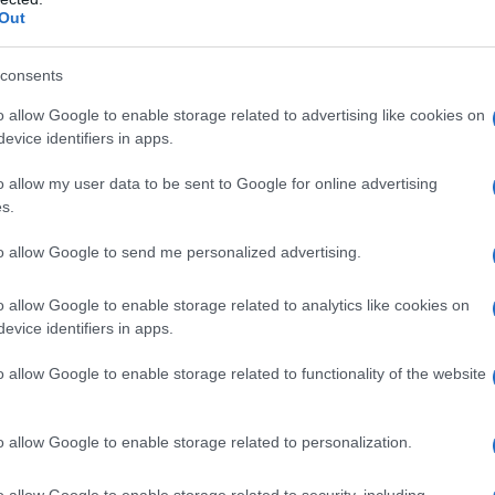
Out
consents
cuno che si è lamentato di come sia stato trattato male Craxi 
nel merito del suo governo, credo sia sufficiente sottolinea
o allow Google to enable storage related to advertising like cookies on
evice identifiers in apps.
, ha fatto esplodere il debito pubblico da 400 milioni di mili
o allow my user data to be sent to Google for online advertising
lica, a spese delle generazioni future; un secondo dato da sot
s.
ve, scappi in Tunisia, ad Hammamet, per non scontare le sue p
to allow Google to send me personalized advertising.
verato da qualcuno di come Lei abbia trattato la prescrizione
o allow Google to enable storage related to analytics like cookies on
della prescrizione: "Trasforma il principio di innocenza in pr
evice identifiers in apps.
in argomento, nel 1984, utilizza il suo governo per salvare con
o allow Google to enable storage related to functionality of the website
to All Iberian di Berlusconi la somma di 22 miliardi di lire.
ngono condannati in primo grado, rispettivamente: Silvio Berl
o allow Google to enable storage related to personalization.
 queste due condanne non diventeranno mai definitive per via d
o allow Google to enable storage related to security, including