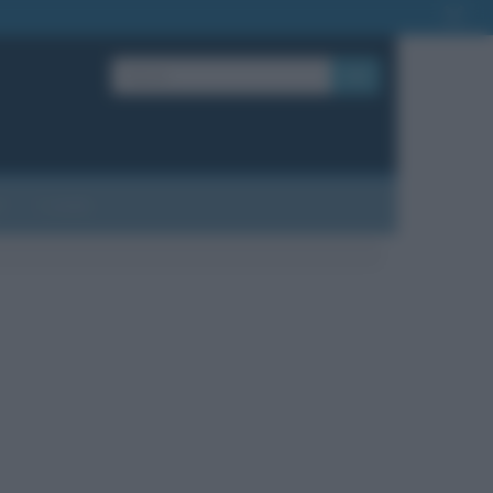
OK
?
Contatti