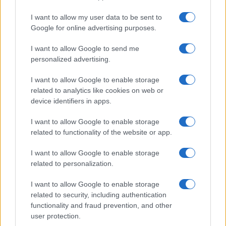
I want to allow my user data to be sent to
Google for online advertising purposes.
I want to allow Google to send me
personalized advertising.
I want to allow Google to enable storage
related to analytics like cookies on web or
Biografie
Approfondimenti
device identifiers in apps.
Biografie di oggi
Mappa del sito
Biografie più visitate
Ricorrenze
I want to allow Google to enable storage
Indice dei nomi
Onomastico
related to functionality of the website or app.
Foto di personaggi famosi
Che giorno era?
Categorie
Che giorno sarà?
I want to allow Google to enable storage
Temi
Cultura
related to personalization.
Servizi
I want to allow Google to enable storage
Pubblica la tua biografia
related to security, including authentication
Privacy Policy
functionality and fraud prevention, and other
user protection.
Cookie Policy