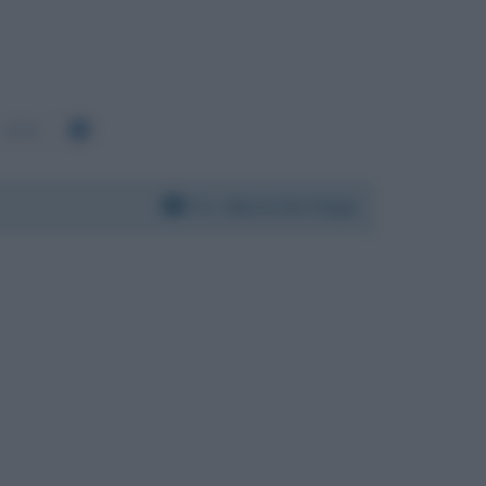
5292
Per:
Maria De Filippi