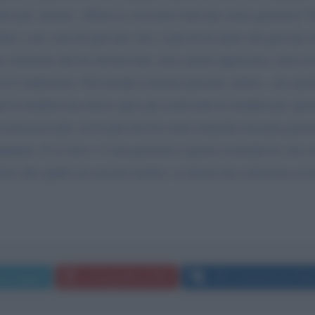
utto per vincere. Allora io cosa devo fare per avere giustizia?
 fatto a me, non ho più una vita, è più di un anno che giro per 
ppo cortisone che ho dovuto fare sono anche ingrassata, sono 
do di vendicarmi. Nel mondo esistono persone cattive , ma anc
iù la mattina ma invece apro gli occhi tutte le mattine per sp
riconoscersi più, ed in più non ho avuto neanche nessuna giusti
mpunita. E se non c' è una giustizia è giusto rovinarle la vita 
utto alle spalle ma nessun medico sa darmi una soluzione ai da
messaggio
La biografia in PDF
Altri commenti per Mari