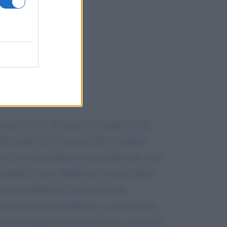
vinato la vita. Premetto che andavo da lei
 detta glicolico come pacchetto omaggio,
e forse era invidiosa di me poichè ogni volta
trambe le cose. Intanto lei è a piede libero
o lavoro sapendo di farla franca per
ttoria come dire finalmente ci sono riuscita.
on un legale lui mi ha detto che va provato