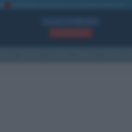
La TUA storia
: perché pubblicare la tua biografia su questo sito
1
Biografie in PDF
GRATIS
ACCEDI / REGISTRATI
Indice
Newsletter
Ricorrenze
Cultura
Che giorno sarà