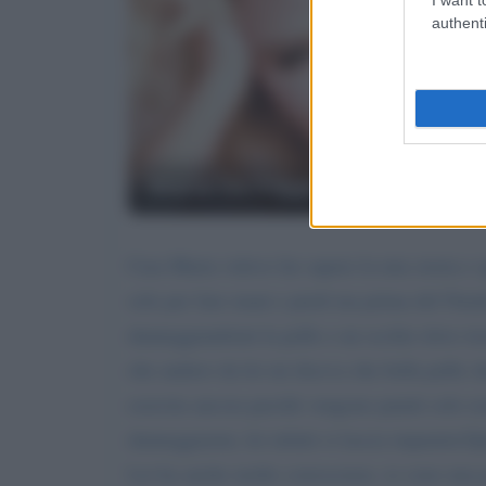
authenti
Maria De Filippi
Cara Maria volevo far sapere la mia storia e s
solo per fare mani e piedi ma prima del Nata
danneggiandomi la pelle e un occhio dove risc
che andavo da lei mi diceva che bella pelle ch
esercita ancora perchè vengono puniti solo rea
danneggiarmi, lei infatti si lascia impunita!Qu
Lei ha anche molte conoscenze, io sono una 