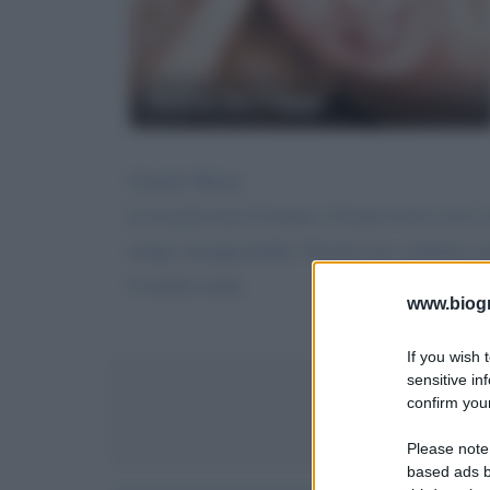
Maria De Filippi
Gentile Maria,
la trasmissione Uomini e Donne trono over è
tempo insopportabili. Perché non cambiate at
Cordiali saluti.
www.biogra
If you wish 
sensitive in
confirm your
Invia 
Please note
based ads b