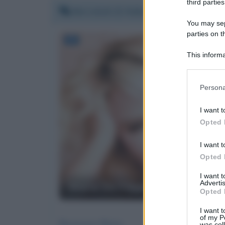
third parties
Mercoledì 22 febbraio 2017 15:24:12
You may sepa
parties on t
This informa
Participants
Please note
Persona
information 
deny consent
I want t
in below Go
Opted 
I want t
Opted 
I want 
Advertis
Maria De Filippi
Opted 
I want t
of my P
Buonasera Maria,
was col