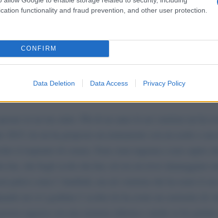
cation functionality and fraud prevention, and other user protection.
CONFIRM
Data Deletion
Data Access
Privacy Policy
perare in un tuo aiuto. Più di un anno fa un' estetista mi ha ro
le 2015, lei mi ha proposto un trattamento con un acido a sua
hio il trapianto di cornea. Sono stata ingenua a non capire ch
e hai, che begli occhi che hai, ed ora mi trovo danneggiate en
ti palesi come l' Annibali, ma un' estetista che ha usato il su
ando mi si è gonfiato l' occhio lei ha avuto un sorrisetto di vi
povera ragazza con una mamma inferma e anche se ho parlato c