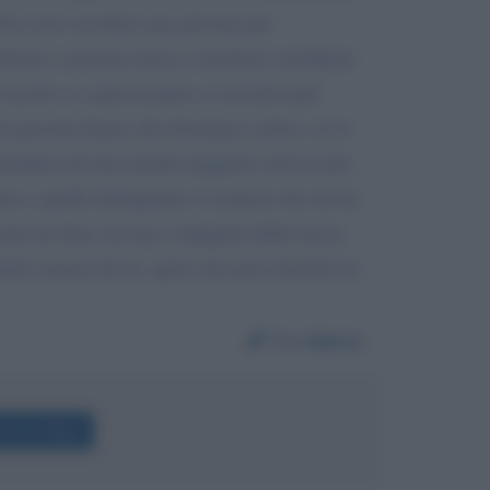
 Non serve uccidere una persona per
dottori e nessuno riesce a risolvere i problemi
un mostro e a questo punto se nessuno può
he persone buone che diventano cattive, se io
rofondare nel mio incubo peggiore cioè la mia
zia e quella delinquente d' estetista che mi ha
come ha fatto con me e ripagarla della stessa
nni causati da lei, spero che puoi aiutarmi tu
Da:
Maria
a De Filippi