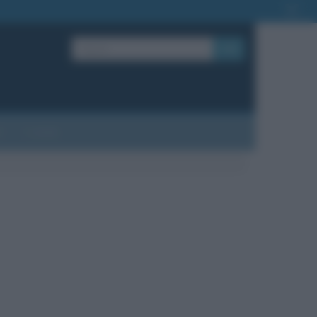
OK
?
Contatti