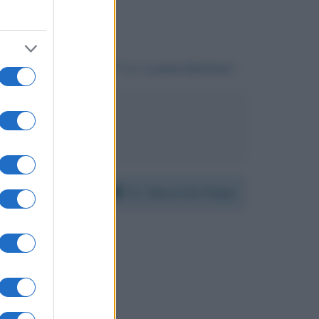
Da:
Luana Barbieri
a De Filippi
Per:
Maria De Filippi