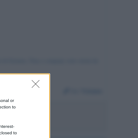
nde di Gemma, Tina e company sono ormai da
Da:
Tiiziana
sonal or
ection to
a De Filippi
nterest-
closed to