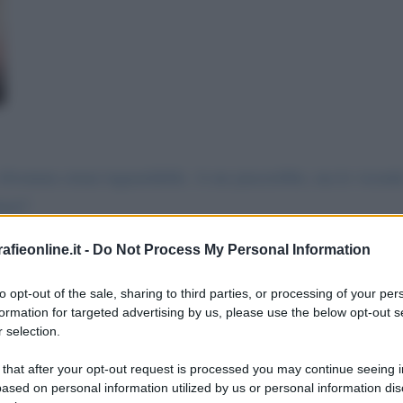
 diventata ormai inguardabile. A me piacerebbe, ma le vice
tori?
fieonline.it -
Do Not Process My Personal Information
to opt-out of the sale, sharing to third parties, or processing of your per
formation for targeted advertising by us, please use the below opt-out s
 selection.
messaggio
La biografia in PDF
Altri commenti per Mari
 that after your opt-out request is processed you may continue seeing i
ased on personal information utilized by us or personal information dis