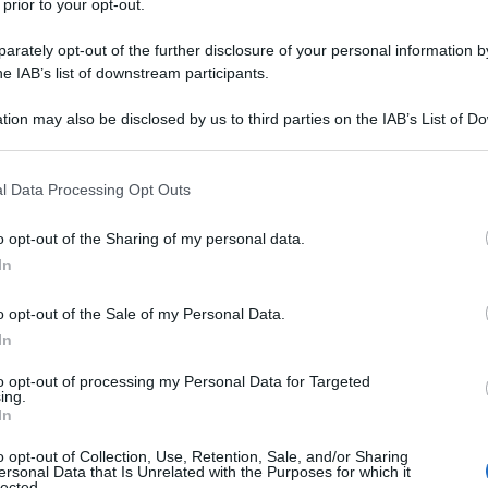
 prior to your opt-out.
rately opt-out of the further disclosure of your personal information by
he IAB’s list of downstream participants.
tion may also be disclosed by us to third parties on the IAB’s List of 
 that may further disclose it to other third parties.
 that this website/app uses one or more Google services and may gath
l Data Processing Opt Outs
including but not limited to your visit or usage behaviour. You may click 
 to Google and its third-party tags to use your data for below specifi
o opt-out of the Sharing of my personal data.
ogle consent section.
In
o opt-out of the Sale of my Personal Data.
In
to opt-out of processing my Personal Data for Targeted
ing.
In
o opt-out of Collection, Use, Retention, Sale, and/or Sharing
ersonal Data that Is Unrelated with the Purposes for which it
lected.