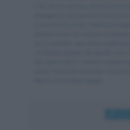
e che visto le conoscenze che lei ha farà di t
distruggerle la vita, basta fare ciò che lei ha
al viso che mi ha causato. Inoltre per il tro
aiutarmi e la mia vita è distrutta sto pensan
che sto soffrendo e spero di non svegliarmi p
vita distrutta, guardarsi allo specchio e non 
fatto questo è felice e contenta e sopratutto i
moneta. Vorrei poter dimenticare, lasciarmi t
Maria sei la mia ultima spiaggia.
Invia 