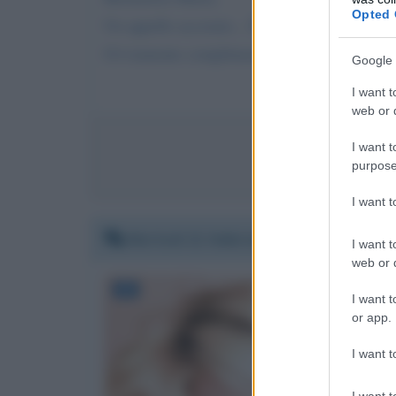
Opted 
Un appello accorato... FERMA TINAAA è dive
Ovviamente complimenti a te... sei meravigli
Google 
I want t
web or d
I want t
Invia 
purpose
I want 
Martedì 21 febbraio 2017 10:32:52
I want t
web or d
I want t
or app.
I want t
I want t