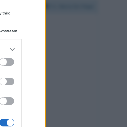
Per:
Maria De Filippi
 third
Downstream
er and store
to grant or
ed purposes