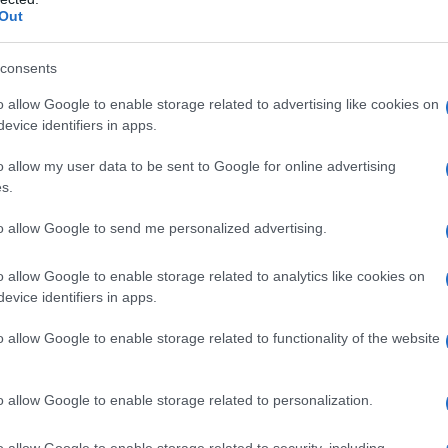
Out
ntata insopportabile...!
osa!
consents
o allow Google to enable storage related to advertising like cookies on
evice identifiers in apps.
o allow my user data to be sent to Google for online advertising
messaggio
La biografia in PDF
Altri commenti per Mari
s.
to allow Google to send me personalized advertising.
o allow Google to enable storage related to analytics like cookies on
evice identifiers in apps.
o allow Google to enable storage related to functionality of the website
o allow Google to enable storage related to personalization.
o allow Google to enable storage related to security, including