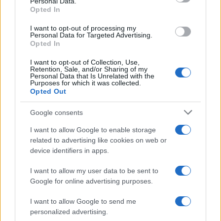
Personal Data.
not limited to your visit or usage behaviour. You may click to
Opted In
grant or deny consent to Google and its third-party tags to
Inserisci la tua migliore e-mail
use your data for below specified purposes in below Google
I want to opt-out of processing my
consent section.
Personal Data for Targeted Advertising.
E-mail
Opted In
OK
I want to opt-out of Collection, Use,
Retention, Sale, and/or Sharing of my
Personal Data that Is Unrelated with the
Purposes for which it was collected.
Opted Out
Google consents
I want to allow Google to enable storage
related to advertising like cookies on web or
device identifiers in apps.
I want to allow my user data to be sent to
Google for online advertising purposes.
I want to allow Google to send me
personalized advertising.