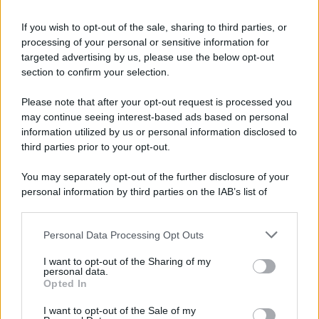
8 agosto 1956
If you wish to opt-out of the sale, sharing to third parties, or
70 ANNI FA
processing of your personal or sensitive information for
Nella miniera di carbone di Marcinelle, in Belgio,
targeted advertising by us, please use the below opt-out
avviene un disastro nel quale perdono la vita
section to confirm your selection.
centinaia di lavoratori, la maggior parte dei quali
Please note that after your opt-out request is processed you
italiani.
may continue seeing interest-based ads based on personal
LEGGI L'ARTICOLO
information utilized by us or personal information disclosed to
Il disastro di Marcinelle
third parties prior to your opt-out.
You may separately opt-out of the further disclosure of your
personal information by third parties on the IAB’s list of
downstream participants.
Personal Data Processing Opt Outs
This information may also be disclosed by us to third parties
on the IAB’s List of Downstream Participants that may further
I want to opt-out of the Sharing of my
disclose it to other third parties.
personal data.
Opted In
Please note that this website/app uses one or more Google
RICEVI GLI AGGIORNAMENTI
services and may gather and store information including but
I want to opt-out of the Sale of my