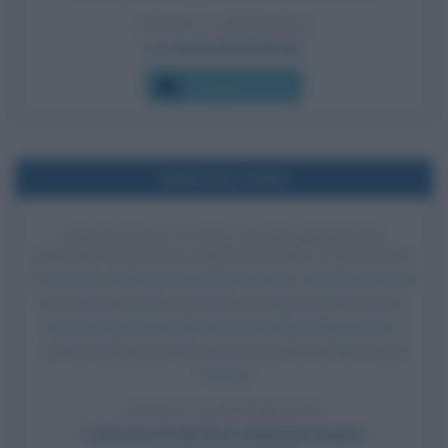
LEGGI L'ARTICOLO
La storia di Alcatraz
Che giorno era?
Nell'anno 1804
FRANCESCO II DEL SACRO ROMANO
IMPERO DIVENTA IMPERATORE D'AUSTRIA
Francesco II del Sacro Romano Impero, assume il nuovo
titolo di Imperatore d'Austria col nome di Francesco I,
ponendosi di fatto allo stesso livello di Napoleone, il
quale pochi mesi prima aveva proclamato l'impero di
Francia.
LEGGI LA BIOGRAFIA
Francesco II del Sacro Romano Impero