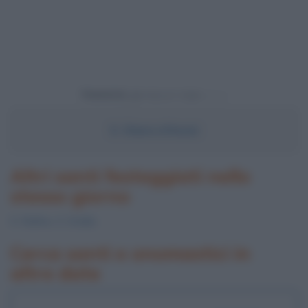
Powered by
S.
Chiara
d'Assisi
Altri santi festeggiati nello
stesso giorno
S.
Rufino
, S.
Ersilia
Cerca santi e onomastici in
altre date