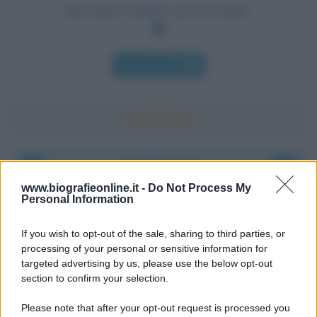
Ben fatto è meglio che ben detto.
Chi l'ha detto
Accadde oggi
www.biografieonline.it -
Do Not Process My
Personal Information
6 agosto 1945
If you wish to opt-out of the sale, sharing to third parties, or
81 ANNI FA
processing of your personal or sensitive information for
Durante la Seconda guerra mondiale avviene uno dei
targeted advertising by us, please use the below opt-out
più tristi episodi che la storia ricordi: il
section to confirm your selection.
bombardamento atomico di Hiroshima.
Please note that after your opt-out request is processed you