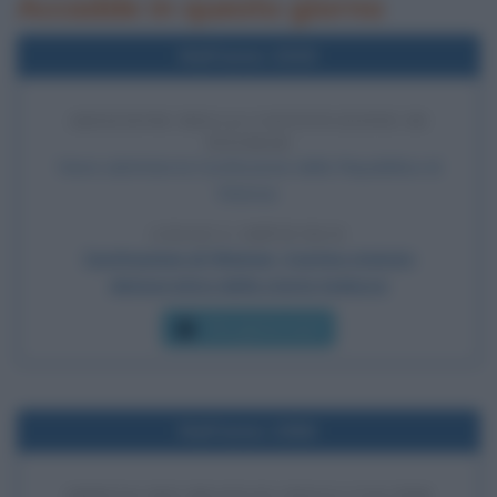
Accadde in questo giorno
Nell'anno 1919
ADOZIONE DELLA COSTITUZIONE DI
WEIMAR
Viene adottata la Costituzione della Repubblica di
Weimar.
LEGGI L'ARTICOLO
Costituzione di Weimar, il primo statuto
democratico della storia tedesca
Che giorno era?
Nell'anno 1966
ARRIVO DEI BEATLES NEGLI USA PER