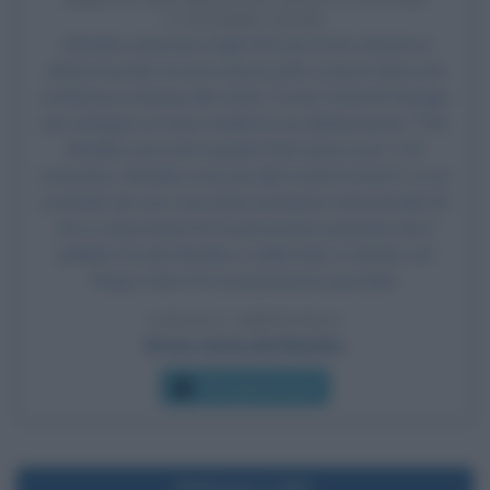
L'ULTIMO TOUR
I Beatles sbarcano negli USA per la loro decima e
ultima tournée; la sera stessa John Lennon tiene una
conferenza stampa allo Astor Tower Hotel di Chicago
per spiegare ai mass media la sua dichiarazione "The
Beatles are more popular than Jesus now" ("Al
momento i Beatles sono più alla moda di Gesù"), in cui
conclude che non c'era alcun paragone intenzionale fra
loro e Gesù bensì fra la percezione popolare che il
pubblico ha dei Beatles e della fede, in declino nel
Regno Unito fra la popolazione giovanile.
LEGGI L'ARTICOLO
Breve storia dei Beatles
Che giorno era?
Nell'anno 1492