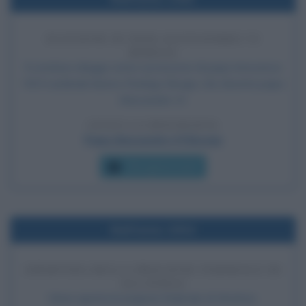
ELEZIONE DI PAPA ALESSANDRO VI
BORGIA
Il conclave elegge come successore di papa Innocenzo
VIII il cardinale iberico Rodrigo Borgia, che diventa papa
Alessandro VI.
LEGGI LA BIOGRAFIA
Papa Alessandro VI Borgia
Che giorno era?
Nell'anno 1934
APERTURA DELLA PRIGIONE FEDERALE DI
ALCATRAZ
Viene aperta la prigione federale di Alcatraz.