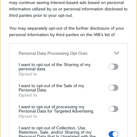
LEGGI L'ARTICOLO
may continue seeing interest-based ads based on personal
Il bombardamento atomico di Hiroshima e
information utilized by us or personal information disclosed to
Nagasaki
third parties prior to your opt-out.
You may separately opt-out of the further disclosure of your
personal information by third parties on the IAB’s list of
downstream participants.
Personal Data Processing Opt Outs
This information may also be disclosed by us to third parties
on the IAB’s List of Downstream Participants that may further
I want to opt-out of the Sharing of my
disclose it to other third parties.
personal data.
Opted In
Please note that this website/app uses one or more Google
RICEVI GLI AGGIORNAMENTI
services and may gather and store information including but
I want to opt-out of the Sale of my
Personal Data.
not limited to your visit or usage behaviour. You may click to
Opted In
grant or deny consent to Google and its third-party tags to
Inserisci la tua migliore e-mail
use your data for below specified purposes in below Google
I want to opt-out of processing my
consent section.
Personal Data for Targeted Advertising.
E-mail
Opted In
OK
I want to opt-out of Collection, Use,
Retention, Sale, and/or Sharing of my
Personal Data that Is Unrelated with the