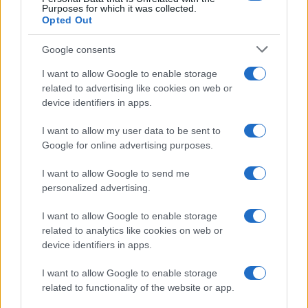
Purposes for which it was collected.
Opted Out
Google consents
I want to allow Google to enable storage
related to advertising like cookies on web or
device identifiers in apps.
I want to allow my user data to be sent to
Google for online advertising purposes.
I want to allow Google to send me
personalized advertising.
I want to allow Google to enable storage
related to analytics like cookies on web or
Biografie
Approfondimenti
device identifiers in apps.
Biografie di oggi
Mappa del sito
Biografie più visitate
Ricorrenze
I want to allow Google to enable storage
Indice dei nomi
Onomastico
related to functionality of the website or app.
Foto di personaggi famosi
Che giorno era?