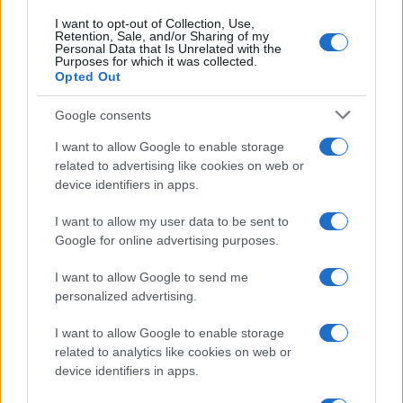
I want to opt-out of Collection, Use,
Retention, Sale, and/or Sharing of my
Personal Data that Is Unrelated with the
Purposes for which it was collected.
Opted Out
Google consents
I want to allow Google to enable storage
related to advertising like cookies on web or
device identifiers in apps.
I want to allow my user data to be sent to
Google for online advertising purposes.
I want to allow Google to send me
personalized advertising.
I want to allow Google to enable storage
related to analytics like cookies on web or
Biografie
Approfondimenti
device identifiers in apps.
Biografie di oggi
Mappa del sito
Biografie più visitate
Ricorrenze