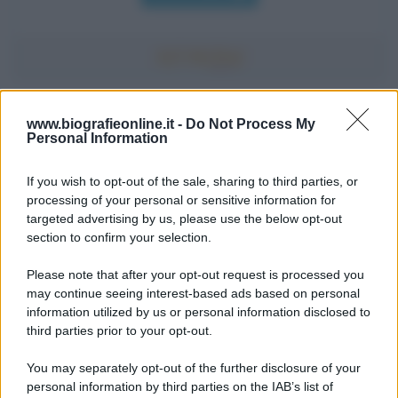
Accadde oggi
www.biografieonline.it -
Do Not Process My
Personal Information
7 agosto 1974
If you wish to opt-out of the sale, sharing to third parties, or
processing of your personal or sensitive information for
52 ANNI FA
targeted advertising by us, please use the below opt-out
Camminando su una fune, Philippe Petit compie la
section to confirm your selection.
sua celebre traversata delle Twin Towers a New
Please note that after your opt-out request is processed you
York.
may continue seeing interest-based ads based on personal
LEGGI LA BIOGRAFIA
information utilized by us or personal information disclosed to
Philippe Petit
third parties prior to your opt-out.
You may separately opt-out of the further disclosure of your
personal information by third parties on the IAB’s list of