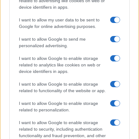
related to advertising like cookies on web or
device identifiers in apps.
I want to allow my user data to be sent to
Google for online advertising purposes.
I want to allow Google to send me
personalized advertising.
I want to allow Google to enable storage
related to analytics like cookies on web or
Biografie
Approfondimenti
device identifiers in apps.
Biografie di oggi
Mappa del sito
Biografie più visitate
Ricorrenze
I want to allow Google to enable storage
Indice dei nomi
Onomastico
related to functionality of the website or app.
Foto di personaggi famosi
Che giorno era?
Categorie
Che giorno sarà?
I want to allow Google to enable storage
Temi
Cultura
related to personalization.
Servizi
I want to allow Google to enable storage
Pubblica la tua biografia
related to security, including authentication
functionality and fraud prevention, and other
Privacy Policy