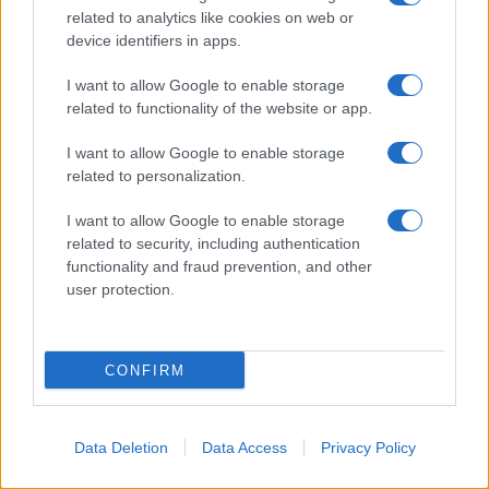
related to analytics like cookies on web or
1993 Mrs. Doubtfire - Mammo per
device identifiers in apps.
sempre
I want to allow Google to enable storage
related to functionality of the website or app.
1992 Toys -
giocattoli
I want to allow Google to enable storage
1991 Shakes the Clown
related to personalization.
1991 A Wish for Wings That Work -
I want to allow Google to enable storage
related to security, including authentication
1991 Hook - capitan Uncino
functionality and fraud prevention, and other
1991
La leggenda del re pescatore
user protection.
1991 L'altro delitto
CONFIRM
1990 Risvegli
1990 Cadillac man, Mister
Data Deletion
Data Access
Privacy Policy
occasionissima