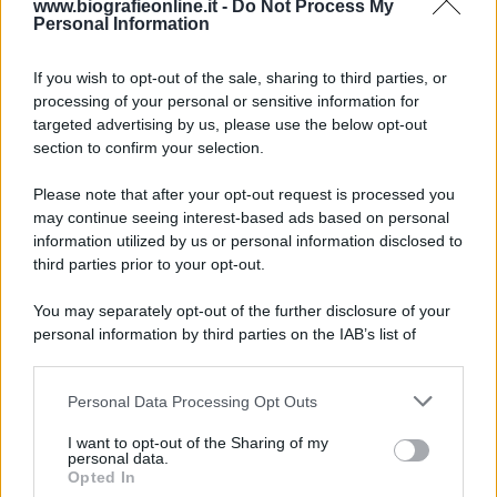
www.biografieonline.it -
Do Not Process My
Personal Information
Accadde oggi
If you wish to opt-out of the sale, sharing to third parties, or
10 agosto 1793
processing of your personal or sensitive information for
targeted advertising by us, please use the below opt-out
233 ANNI FA
section to confirm your selection.
A Parigi Maximilien de Robespierre inaugura il
Please note that after your opt-out request is processed you
museo del Louvre.
may continue seeing interest-based ads based on personal
LEGGI L'ARTICOLO
information utilized by us or personal information disclosed to
Storia del Louvre
third parties prior to your opt-out.
You may separately opt-out of the further disclosure of your
personal information by third parties on the IAB’s list of
downstream participants.
Personal Data Processing Opt Outs
This information may also be disclosed by us to third parties
on the IAB’s List of Downstream Participants that may further
I want to opt-out of the Sharing of my
disclose it to other third parties.
personal data.
Opted In
Please note that this website/app uses one or more Google