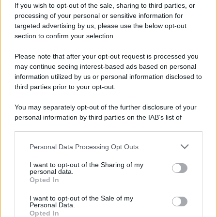
If you wish to opt-out of the sale, sharing to third parties, or
processing of your personal or sensitive information for
targeted advertising by us, please use the below opt-out
section to confirm your selection.
Please note that after your opt-out request is processed you
may continue seeing interest-based ads based on personal
information utilized by us or personal information disclosed to
third parties prior to your opt-out.
You may separately opt-out of the further disclosure of your
personal information by third parties on the IAB’s list of
downstream participants.
Personal Data Processing Opt Outs
This information may also be disclosed by us to third parties
on the IAB’s List of Downstream Participants that may further
I want to opt-out of the Sharing of my
disclose it to other third parties.
personal data.
Opted In
Please note that this website/app uses one or more Google
services and may gather and store information including but
I want to opt-out of the Sale of my
Personal Data.
not limited to your visit or usage behaviour. You may click to
Opted In
grant or deny consent to Google and its third-party tags to