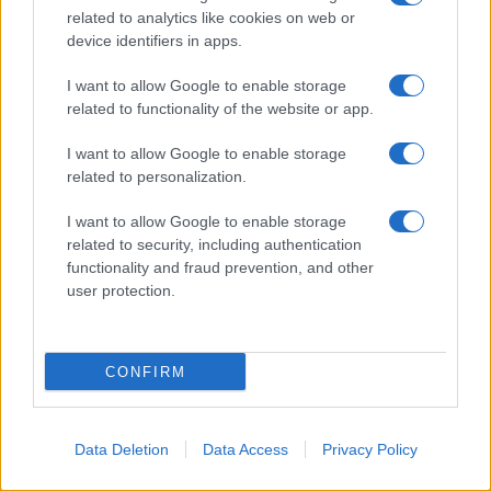
related to analytics like cookies on web or
device identifiers in apps.
I want to allow Google to enable storage
related to functionality of the website or app.
I want to allow Google to enable storage
Nato nello stesso giorno
related to personalization.
150 anni prima di Antonio Banderas
I want to allow Google to enable storage
related to security, including authentication
functionality and fraud prevention, and other
user protection.
CONFIRM
Data Deletion
Data Access
Privacy Policy