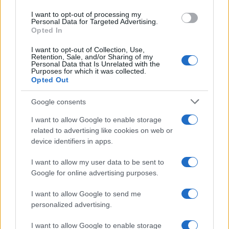
Inserisci la tua migliore e-mail
use your data for below specified purposes in below Google
I want to opt-out of processing my
consent section.
Personal Data for Targeted Advertising.
E-mail
Opted In
OK
I want to opt-out of Collection, Use,
Retention, Sale, and/or Sharing of my
Personal Data that Is Unrelated with the
Purposes for which it was collected.
Opted Out
Google consents
I want to allow Google to enable storage
related to advertising like cookies on web or
device identifiers in apps.
I want to allow my user data to be sent to
Google for online advertising purposes.
I want to allow Google to send me
personalized advertising.
I want to allow Google to enable storage