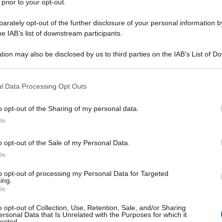
 prior to your opt-out.
nervanti sacrifici e ad una vita piena
rately opt-out of the further disclosure of your personal information by
he IAB’s list of downstream participants.
tion may also be disclosed by us to third parties on the IAB’s List of 
 that may further disclose it to other third parties.
nni, solamente che nel suo cuore
 that this website/app uses one or more Google services and may gath
 casa, la sera, non fa le prove davanti
l Data Processing Opt Outs
including but not limited to your visit or usage behaviour. You may click 
 to Google and its third-party tags to use your data for below specifi
sì un bel giorno prende una decisione:
o opt-out of the Sharing of my personal data.
ogle consent section.
In
 trasferisce al Manhattan's East
al Lee Strasberg Institute, il
o opt-out of the Sale of my Personal Data.
In
o considerevole di star. Il coraggio è
to opt-out of processing my Personal Data for Targeted
ing.
In
o opt-out of Collection, Use, Retention, Sale, and/or Sharing
 viene scelto dal regista Bill
ersonal Data that Is Unrelated with the Purposes for which it
lected.