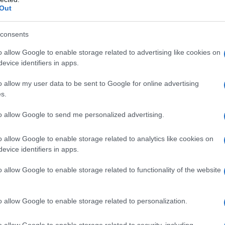
Out
 un cantante rock malato di Aids, in
i lungometraggi sul tema della
consents
irà di Aids nel 1990), prova che gli
o allow Google to enable storage related to advertising like cookies on
evice identifiers in apps.
n po' esoterico e occulto del cinema
o allow my user data to be sent to Google for online advertising
dominano le Major).
s.
to allow Google to send me personalized advertising.
tori e intellettuali che tentano di
o allow Google to enable storage related to analytics like cookies on
grandi case di produzione
evice identifiers in apps.
ornare prodotti preconfezionati e
o allow Google to enable storage related to functionality of the website
etto "già visto".
o allow Google to enable storage related to personalization.
dea. Lui vuole fare qualcosa per cui
o allow Google to enable storage related to security, including