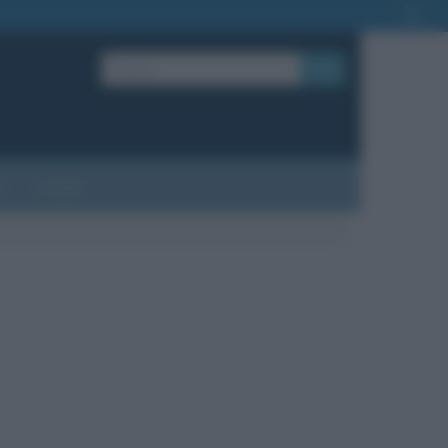
OK
?
Contatti