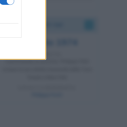
Accadde oggi
7 agosto 1974
52 ANNI FA
Camminando su una fune, Philippe Petit
compie la sua celebre traversata delle Twin
Towers a New York.
LEGGI LA BIOGRAFIA
Philippe Petit