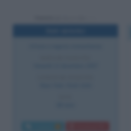
Powered by
Dati sintetici
Attore e regista statunitense
DATA DI NASCITA
Venerdì
13 dicembre
1957
LUOGO DI NASCITA
New York
,
Stati Uniti
ETÀ
68 anni
Commenti:
Download PDF
1