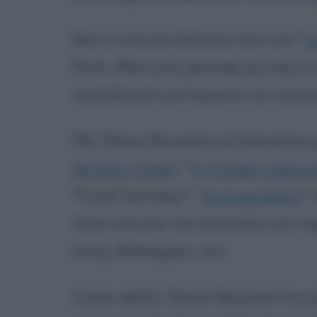
Non è ancora famoso ma con "
L
Pink, offre una grande prova) e 
contribuirà ad imporre un nuovo
Per Steve Buscemi arriveranno p
Nicolas Cage
), "
Il grande Lebow
"Final Fantasy", "
Armageddon
"
titoli ancora. Ha lavorato con re
Ivory, Rodriguez, ecc.
Come detto, Steve Buscemi ha 