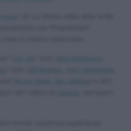
e iene
" (in cui Steve, nella vesti di Mr.
soprattutto con "Pulp fiction"
 stile al cinema americano.
oi "
Con Air
" (con
John Malkovich
,
ski
" (con
Jeff Bridges
,
John Goodman
),
 (con
Bruce Willis
,
Ben Affleck
) e altri
gisti del calibro di
Altman
, Jarmusch,
però anche numerose esperienze