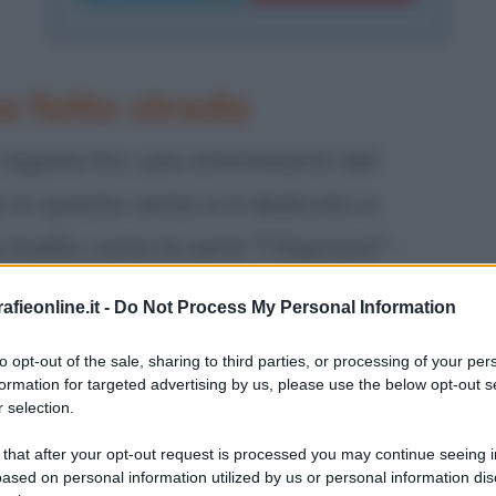
a fatto strada
egista fra i più interessanti del
in questa veste si è dedicato a
o livello, come la serie "I Soprano" -
 13 dicembre 1957 nel quartiere
fieonline.it -
Do Not Process My Personal Information
to opt-out of the sale, sharing to third parties, or processing of your per
formation for targeted advertising by us, please use the below opt-out s
di mezzo fra il lusso e il troppo
 selection.
i alla recitazione durante le scuole
 that after your opt-out request is processed you may continue seeing i
ased on personal information utilized by us or personal information dis
ra per quattro anni come pompiere: