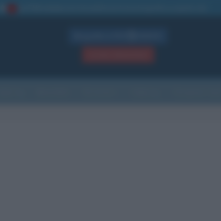
La TUA storia
: perché pubblicare la tua biografia su questo sito
1
Biografie in PDF
GRATIS
ACCEDI / REGISTRATI
Indice
Newsletter
Ricorrenze
Cultura
Che giorno sarà