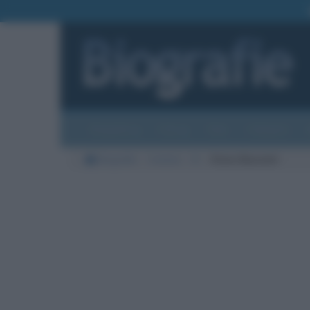
Biografie
Foto
Temi
Categorie
Biografie
Cinema
B
Steve Buscemi