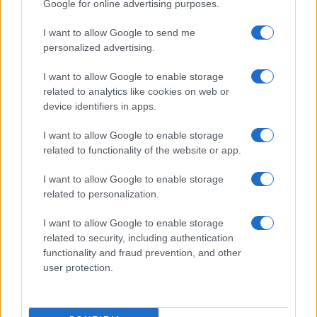
Google for online advertising purposes.
I want to allow Google to send me
personalized advertising.
I want to allow Google to enable storage
related to analytics like cookies on web or
Biografie
Approfondimenti
device identifiers in apps.
Biografie di oggi
Mappa del sito
Biografie più visitate
Ricorrenze
I want to allow Google to enable storage
Indice dei nomi
Onomastico
related to functionality of the website or app.
Foto di personaggi famosi
Che giorno era?
Categorie
Che giorno sarà?
I want to allow Google to enable storage
Temi
Cultura
related to personalization.
Servizi
I want to allow Google to enable storage
Pubblica la tua biografia
related to security, including authentication
functionality and fraud prevention, and other
Privacy Policy
user protection.
Cookie Policy
Preferenze Privacy
Contatti