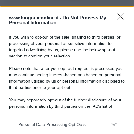
Accadde oggi
www.biografieonline.it -
Do Not Process My
Personal Information
7 agosto 1974
If you wish to opt-out of the sale, sharing to third parties, or
processing of your personal or sensitive information for
52 ANNI FA
targeted advertising by us, please use the below opt-out
Camminando su una fune, Philippe Petit compie la
section to confirm your selection.
sua celebre traversata delle Twin Towers a New
Please note that after your opt-out request is processed you
York.
may continue seeing interest-based ads based on personal
LEGGI LA BIOGRAFIA
information utilized by us or personal information disclosed to
Philippe Petit
third parties prior to your opt-out.
You may separately opt-out of the further disclosure of your
personal information by third parties on the IAB’s list of
downstream participants.
Personal Data Processing Opt Outs
This information may also be disclosed by us to third parties
on the IAB’s List of Downstream Participants that may further