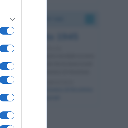
Accadde oggi
6 agosto 1945
81 ANNI FA
Durante la Seconda guerra mondiale avviene
uno dei più tristi episodi che la storia ricordi:
il bombardamento atomico di Hiroshima.
LEGGI L'ARTICOLO
Il bombardamento atomico di Hiroshima
e Nagasaki