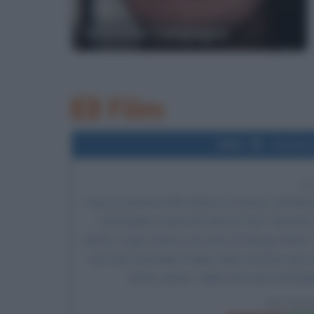
Graziella Campagna
Film
1985
Uscita 
4
Esce al cinema il film
Ritorno al futuro
, di
Rober
Christopher Lloyd nel ruolo di "Doc" Emmett
McFly, Crispin Glover nel ruolo di George McFly,
nel ruolo di Jennifer Parker, Marc McClure nel 
McFly, James Tolkan nel ruolo di Stric
RITOR