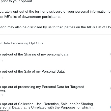
 prior to your opt-out.
l'anno 1907
rately opt-out of the further disclosure of your personal information by
he IAB’s list of downstream participants.
PONTIFICIO LAMENTABILI SANE EXITU
Lamentabili sane exitu, che condanna le proposizioni
tion may also be disclosed by us to third parties on the IAB’s List of 
oderniste.
 that may further disclose it to other third parties.
LA BIOGRAFIA
 that this website/app uses one or more Google services and may gath
l Data Processing Opt Outs
apa Pio X
including but not limited to your visit or usage behaviour. You may click 
 to Google and its third-party tags to use your data for below specifi
o opt-out of the Sharing of my personal data.
ogle consent section.
In
l'anno 1866
o opt-out of the Sale of my Personal Data.
In
 DI MONTE SUELLO
ri Italiani di Giuseppe Garibaldi sconfigge gli austriaci
to opt-out of processing my Personal Data for Targeted
ing.
nerale Franz Kuhn von Kuhnenfeld.
In
 L'ARTICOLO
o opt-out of Collection, Use, Retention, Sale, and/or Sharing
'indipendenza italiana
ersonal Data that Is Unrelated with the Purposes for which it
lected.