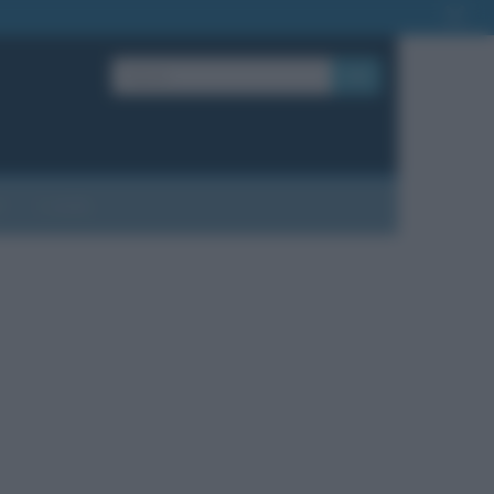
OK
?
Contatti