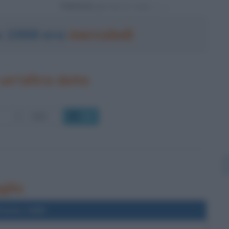
Powered by
io 1968 era
mercoledì
un'altra data
OK
glio
l'anno 1985