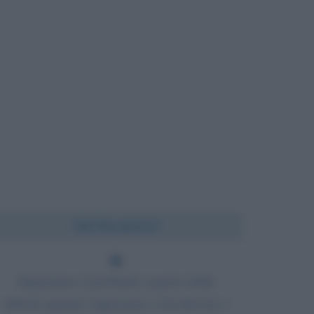
Chi l'ha detto?
Impariamo il profondo segreto della
felicità quando impariamo a focalizzare i