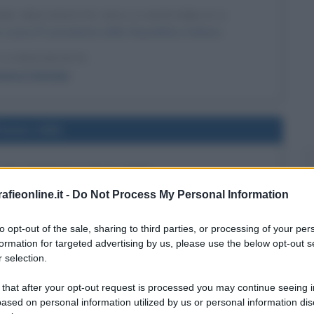
ME PRESIDENTE DELLA REPUBBLICA
come 8° presidente della Repubblica Italiana.
LA BIOGRAFIA
cesco Cossiga
l'anno 1981
 DI CRONACA SULL'AIDS
 relativo all'insorgenza di un "raro cancro" in alcuni
fieonline.it -
Do Not Process My Personal Information
 primo annuncio sulla stampa nazionale di quella che
ata l'epidemia di AIDS.
to opt-out of the sale, sharing to third parties, or processing of your per
formation for targeted advertising by us, please use the below opt-out s
 L'ARTICOLO
 selection.
si sull'AIDS
 that after your opt-out request is processed you may continue seeing i
ased on personal information utilized by us or personal information dis