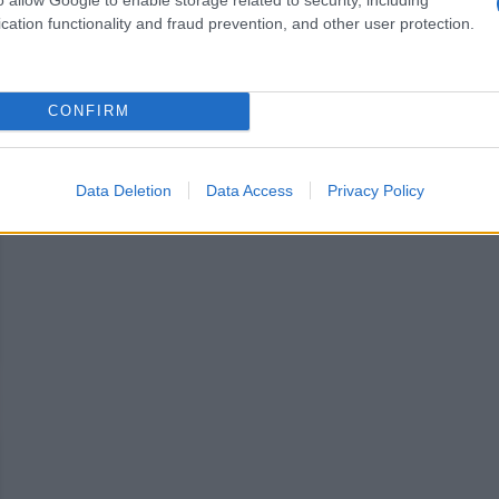
elli Montgolfier
cation functionality and fraud prevention, and other user protection.
te il giorno 3 luglio
CONFIRM
Data Deletion
Data Access
Privacy Policy