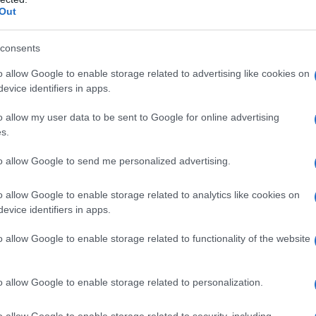
Out
l'anno 1863
consents
o allow Google to enable storage related to advertising like cookies on
TAGLIA DI GETTYSBURG
evice identifiers in apps.
esi dopo Lincoln terrà in questo luogo uno dei suoi più
o allow my user data to be sent to Google for online advertising
ebri discorsi.
s.
 L'ARTICOLO
to allow Google to send me personalized advertising.
rso di Gettysburg
o allow Google to enable storage related to analytics like cookies on
evice identifiers in apps.
l'anno 2002
o allow Google to enable storage related to functionality of the website
 GIRO DEL MONDO IN MONGOLFIERA
ere il giro della terra in mongolfiera, in solitaria
o allow Google to enable storage related to personalization.
 L'ARTICOLO
o allow Google to enable storage related to security, including