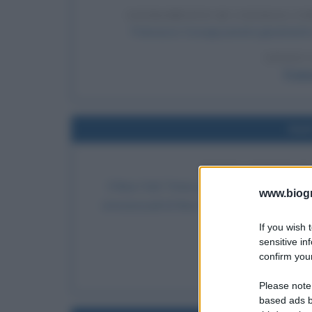
GIURAMENTO DI COSSIGA CO
Francesco Cossiga presta giuramento 
LEGGI 
Fran
Nel
PRIMO ANNUNCIO
Il New York Times pubblica un breve articolo
www.biogra
omosessuali di New York e Los Angeles: è il
sarebbe divent
If you wish 
sensitive in
LEGGI
confirm your
Fra
Please note
based ads b