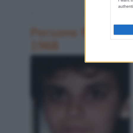
I Frat
authenti
Persone famose na
1968