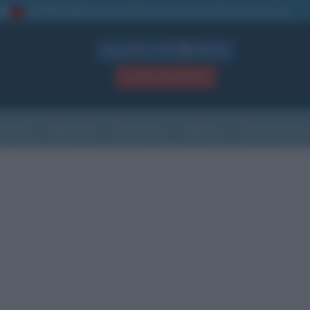
La TUA storia
: perché pubblicare la tua biografia su questo sito
1
Biografie in PDF
GRATIS
ACCEDI / REGISTRATI
Indice
Newsletter
Ricorrenze
Cultura
Che giorno sarà