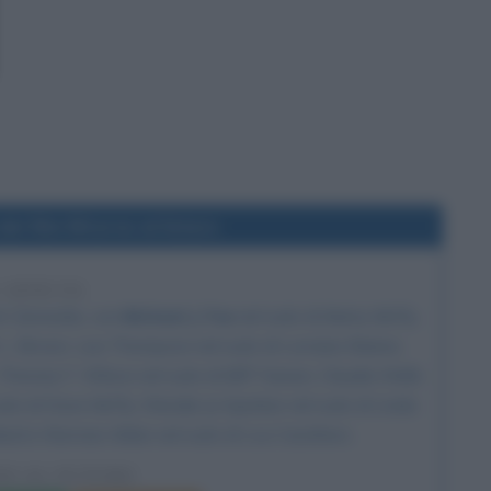
del film Ritorno al futuro
1 ANNI FA
t Zemeckis
, con
Michael J. Fox
nel ruolo di Marty McFly,
 L. Brown, Lea Thompson nel ruolo di Lorraine Baines
 Thomas F. Wilson nel ruolo di Biff Tannen, Claudia Wells
ruolo di Dave McFly, Wendie Jo Sperber nel ruolo di Linda
kland e Norman Alden nel ruolo di Lou Caruthers.
NO AL FUTURO