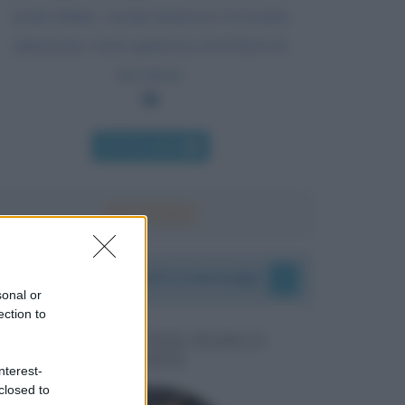
nostri istinti, i nostri interessi e la nostra
attenzione verso qualcosa al di fuori di
noi stessi.
Chi l'ha detto
I vostri commenti e messaggi
sonal or
ection to
MESSAGGI PER MARCO
LIORNI
nterest-
closed to