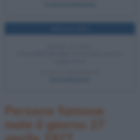
Ferdinando Magellano
Nell'anno 0031
MORTE DI GESÙ
E' la possibile data della morte di Gesù, secondo i
vangeli sinottici.
LEGGI LA BIOGRAFIA
Gesù di Nazareth
Persone famose
nate il giorno 27
aprile 1977