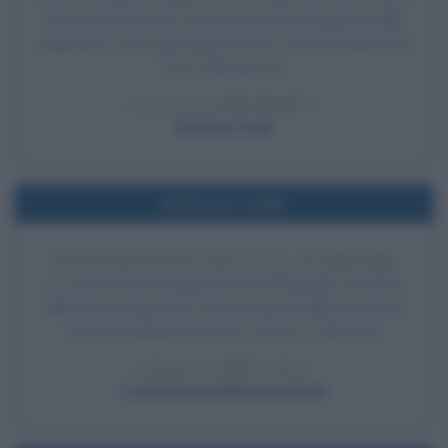
democraticamente, invece di essere designato dalla
segreteria. Craxi, già leader del Psi, viene riconfermato
con il 74% dei voti.
LEGGI LA BIOGRAFIA
Bettino Craxi
Nell'anno 1908
INAUGURAZIONE DELLA IV OLIMPIADE
A Londra viene inaugurata la IV Olimpiade. Si tratta
della prima edizione in cui la distanza della maratona
viene formalmente posta a 42 km e 195 metri.
LEGGI L'ARTICOLO
La distanza della maratona