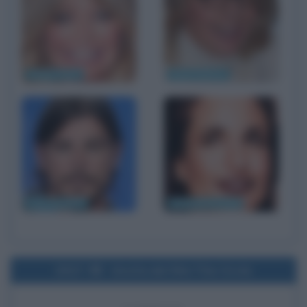
Goldie Hawn
Diane Keaton
Josh Hartnett
Andie MacDowell
2017
Uscita del film The Circle