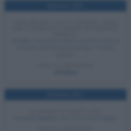
Nell'anno 1667
JOHN MILTON, CIECO E POVERO, VENDE
PER 10 STERLINE I DIRITTI DI PARADISO
PERDUTO
John Milton, ormai cieco e ridotto in povertà, vende per
10 sterline i diritti del suo poema epico "Paradiso
perduto".
LEGGI LA BIOGRAFIA
John Milton
Nell'anno 1521
UCCISIONE DI MAGELLANO
Ferdinando Magellano viene ucciso da nativi filippini.
LEGGI LA BIOGRAFIA