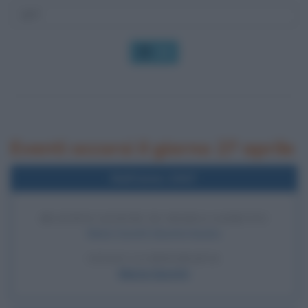
OK
Eventi occorsi il giorno 27 aprile
Nell'anno 1947
BEATIFICAZIONE DI MARIA GORETTI
Maria Goretti diventa beata.
LEGGI LA BIOGRAFIA
Maria Goretti