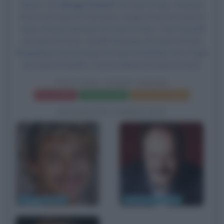
Manni, con
Giorgio Pasotti
nel ruolo di Ugo,
Stefania
Rocca
nel ruolo di Francesca, Cecilia Dazzi nel ruolo di
Gioia, Simona Marchini nel ruolo di Alice, Tony Kendall
nel ruolo di Ettore, Gisella Marengo nel ruolo di Rosa,
Magdalena Grochowska nel ruolo di Matilda, Eros Pagni
nel ruolo di Redde e Aurora Manni nel ruolo di Anita.
VOCE DEL VERBO AMORE
Frasi del film
Scheda del film
Poster e locandina
BIOGRAFIE CORRELATE
Giorgio Pasotti
Maurizio Costanzo