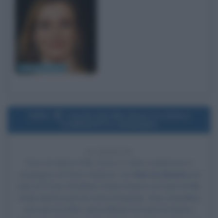
Stefania Rocca
2001
Uscita del film Amori in città e
tradimenti in campagna
25 ANNI FA
Esce al cinema il film
Amori in città e tradimenti in
campagna
, di Peter Chelsom, con
Warren Beatty
nel
ruolo di Porter Stoddard,
Diane Keaton
nel ruolo di Ellie,
Andie MacDowell
nel ruolo di Eugenie, Garry Shandling
nel ruolo di Griffin, Jenna Elfman nel ruolo di Auburn,