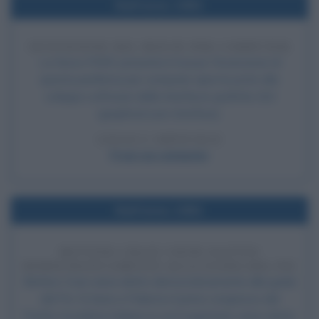
Nell'anno 1981
INVENZIONE DEL MOUSE PER COMPUTER
La Xerox PARC presenta il mouse: l'invenzione di
questa periferica per computer apre le porte allo
sviluppo software delle interfacce grafiche GUI
(graphical user interface).
LEGGI L'ARTICOLO
Frasi sui computer
Nell'anno 1981
BETTINO CRAXI VIENE ELETTO
DEMOCRATICAMENTE ALLA GUIDA DEL PSI
Bettino Craxi viene eletto democraticamente alla guida
del Psi. Si tiene a Palermo il primo congresso del
Partito Socialista Italiano in cui il segretario viene eletto