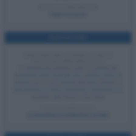
LEGGI LA BIOGRAFIA
Papa Francesco
Nell'anno 1990
CHIUSURA DEI LUOGHI SACRI IN
PALESTINA PER PROTESTA
In Palestina per protesta contro le invasioni dei
nazionalisti ebrei nei luoghi sacri, vengono chiuse al
pubblico per 24 ore la Basilica del Santo Sepolcro a
Gerusalemme, le chiese di Nazaret e Betlemme e le
moschee della Roccia e di al-Aqsa.
LEGGI L'ARTICOLO
La questione tra Palestina e Israele