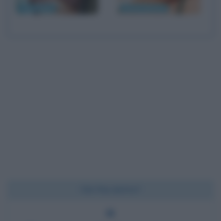
Tom Hanks
Emma Watson
Chi l'ha detto?