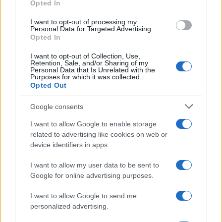
Opted In
grant or deny consent to Google and its third-party tags to
use your data for below specified purposes in below Google
I want to opt-out of processing my
consent section.
Personal Data for Targeted Advertising.
Opted In
I want to opt-out of Collection, Use,
Retention, Sale, and/or Sharing of my
Personal Data that Is Unrelated with the
Purposes for which it was collected.
Opted Out
Google consents
I want to allow Google to enable storage
related to advertising like cookies on web or
device identifiers in apps.
I want to allow my user data to be sent to
Google for online advertising purposes.
Biografie
Approfondimenti
I want to allow Google to send me
Biografie di oggi
Mappa del sito
personalized advertising.
Biografie più visitate
Ricorrenze