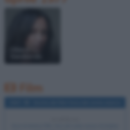
Chiara
Gamberale
Film
2007
Uscita del film Voce del verbo amore
19 ANNI FA
Esce al cinema il film
Voce del verbo amore
, di Andrea