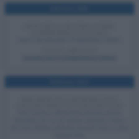
Nell'anno 1859
INIZIO DELLA SECONDA GUERRA
D'INDIPENDENZA ITALIANA
Inizia la Seconda guerra di indipendenza italiana.
LEGGI L'ARTICOLO
Seconda guerra d'indipendenza italiana
Nell'anno 2014
PAPA FRANCESCO DICHIARA SANTI
GIOVANNI PAOLO II E GIOVANNI XXIII
Papa Francesco, alla presenza del papa emerito
Benedetto XVI, con una solenne cerimonia in Piazza
San Pietro, dichiara santi papa Giovanni Paolo II e papa
Giovanni XXIII.