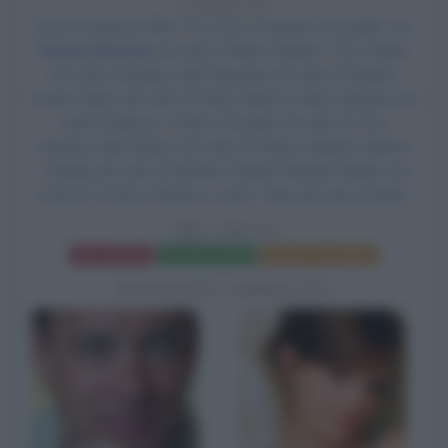
9 ANNI FA
Esce al cinema il film
The Circle
, di James Ponsoldt, con
Emma Watson
nel ruolo di Mae Holland,
Tom Hanks
nel ruolo di Bailey, John Boyega nel ruolo di Kalden,
Karen Gillan nel ruolo di Annie Allerton, Ellar Coltrane nel
ruolo di Mercer, Patton Oswalt nel ruolo di Tom
Stenton, Bill Paxton nel ruolo di Vinnie Holland, Glenne
Headly nel ruolo di Bonnie Holland, Brando Marler nel
ruolo di Tommy Stenton e Amir Talai nel ruolo di Matt.
THE CIRCLE
Frasi del film
Scheda del film
Poster e locandina
BIOGRAFIE CORRELATE