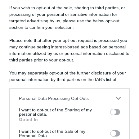
sua celebre traversata delle Twin Towers a New
If you wish to opt-out of the sale, sharing to third parties, or
York.
processing of your personal or sensitive information for
LEGGI LA BIOGRAFIA
targeted advertising by us, please use the below opt-out
Philippe Petit
section to confirm your selection.
Please note that after your opt-out request is processed you
may continue seeing interest-based ads based on personal
information utilized by us or personal information disclosed to
third parties prior to your opt-out.
You may separately opt-out of the further disclosure of your
personal information by third parties on the IAB’s list of
downstream participants.
RICEVI GLI AGGIORNAMENTI
Personal Data Processing Opt Outs
This information may also be disclosed by us to third parties
on the IAB’s List of Downstream Participants that may further
I want to opt-out of the Sharing of my
Inserisci la tua migliore e-mail
disclose it to other third parties.
personal data.
Opted In
Please note that this website/app uses one or more Google
E-mail
services and may gather and store information including but
OK
I want to opt-out of the Sale of my
Personal Data.
not limited to your visit or usage behaviour. You may click to