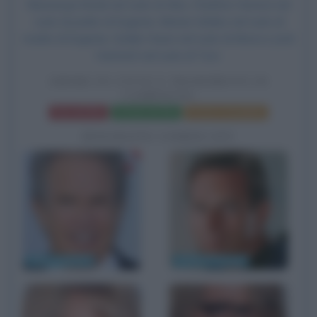
Nastassja Kinski nel ruolo di Alex,
Charlton Heston
nel
ruolo di padre di Eugenie, Marian Seldes nel ruolo di
madre di Eugenie,
Goldie Hawn
nel ruolo di Mona e
Josh
Hartnett
nel ruolo di Tom.
AMORI IN CITTÀ E TRADIMENTI IN
CAMPAGNA
Frasi del film
Scheda del film
Poster e locandina
BIOGRAFIE CORRELATE
Warren Beatty
Charlton Heston