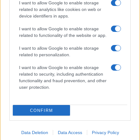
Indice dei nomi
Onomastico
I want to allow Google to enable storage
Foto di personaggi famosi
Che giorno era?
related to analytics like cookies on web or
Categorie
Che giorno sarà?
device identifiers in apps.
Temi
Cultura
I want to allow Google to enable storage
Servizi
related to functionality of the website or app.
Pubblica la tua biografia
Privacy Policy
I want to allow Google to enable storage
Cookie Policy
related to personalization.
Preferenze Privacy
I want to allow Google to enable storage
Contatti
related to security, including authentication
functionality and fraud prevention, and other
Biografieonline.it © 2003-2025 • Riproduzione dei testi consentita citando la fonte
Creative Commons
user protection.
come da Licenza
• Nota: come Affiliato Amazon, il sito
Pubblicità
ricava commissioni sugli acquisti idonei. •
CONFIRM
Data Deletion
Data Access
Privacy Policy