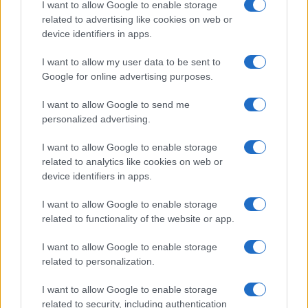
I want to allow Google to enable storage
related to advertising like cookies on web or
device identifiers in apps.
I want to allow my user data to be sent to
Google for online advertising purposes.
I want to allow Google to send me
personalized advertising.
I want to allow Google to enable storage
related to analytics like cookies on web or
Biografie
Approfondimenti
device identifiers in apps.
Biografie di oggi
Mappa del sito
Biografie più visitate
Ricorrenze
I want to allow Google to enable storage
Indice dei nomi
Onomastico
related to functionality of the website or app.
Foto di personaggi famosi
Che giorno era?
Categorie
Che giorno sarà?
I want to allow Google to enable storage
Temi
Cultura
related to personalization.
Servizi
I want to allow Google to enable storage
Pubblica la tua biografia
related to security, including authentication