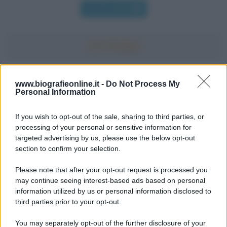
Chi l'ha detto
Accadde oggi
www.biografieonline.it -
Do Not Process My
Personal Information
7 agosto 1974
If you wish to opt-out of the sale, sharing to third parties, or
processing of your personal or sensitive information for
52 ANNI FA
targeted advertising by us, please use the below opt-out
Camminando su una fune, Philippe Petit compie la
section to confirm your selection.
sua celebre traversata delle Twin Towers a New
Please note that after your opt-out request is processed you
York.
may continue seeing interest-based ads based on personal
LEGGI LA BIOGRAFIA
information utilized by us or personal information disclosed to
Philippe Petit
third parties prior to your opt-out.
You may separately opt-out of the further disclosure of your