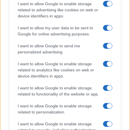
I want to allow Google to enable storage
related to advertising like cookies on web or
device identifiers in apps.
I want to allow my user data to be sent to
Google for online advertising purposes.
I want to allow Google to send me
personalized advertising.
I want to allow Google to enable storage
related to analytics like cookies on web or
device identifiers in apps.
I want to allow Google to enable storage
Biografie
Approfondimenti
related to functionality of the website or app.
Biografie di oggi
Mappa del sito
Biografie più visitate
Ricorrenze
I want to allow Google to enable storage
Indice dei nomi
Onomastico
related to personalization.
Foto di personaggi famosi
Che giorno era?
I want to allow Google to enable storage
Categorie
Che giorno sarà?