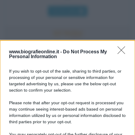
Chi l'ha detto
www.biografieonline.it -
Do Not Process My
Accadde oggi
Personal Information
9 agosto 1945
If you wish to opt-out of the sale, sharing to third parties, or
processing of your personal or sensitive information for
targeted advertising by us, please use the below opt-out
81 ANNI FA
section to confirm your selection.
Dopo l'attacco alla città giapponese di Hiroshima
avvenuto tre giorni prima, gli Stati Uniti sganciano
Please note that after your opt-out request is processed you
un'altra bomba atomica radendo al suolo la città di
may continue seeing interest-based ads based on personal
Nagasaki.
information utilized by us or personal information disclosed to
third parties prior to your opt-out.
LEGGI L'ARTICOLO
Il bombardamento atomico di Hiroshima e
You may separately opt-out of the further disclosure of your