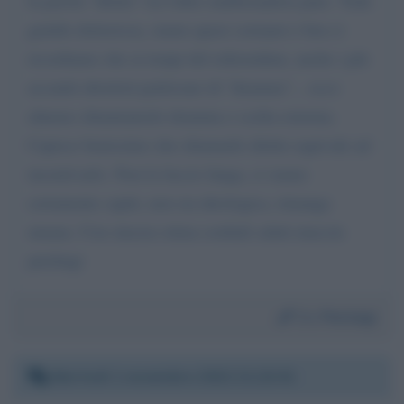
la parola "diritto" tra l'altro inalberandosi pure. Vede
gentile dottoressa, siamo quasi coetanei e ben ci
ricordiamo che ai tempi del referendum, anche i più
accaniti abortisti parlavano di "dramma"... ecco
almeno chiamiamolo dramma o scelta estrema.
Capisce benissimo che chiamarlo diritto equivale ad
incentivarlo. Non la faccio lunga, ci siamo
certamente capiti, non sia ideologica, rimanga
umana. Con sincera stima cordiali saluti muccin
pierluigi
Da:
Pierluigi
Martedì 1 novembre 2022 21:22:01