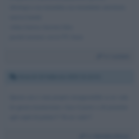
ideologica raccomandata raccomandante autoritaria
narcisa banale
velina faziosa classista falsa
perché insistere con la TV, basta
Da:
Luciano
Venerdì 10 febbraio 2023 21:14:31
Questa sera è stata proprio insopportabile se ne vada
da questa trasmissione e lasci il posto a chi permette
agli ospiti di parlare!!! Se ne vada!!!
Da:
Natalino Bocus