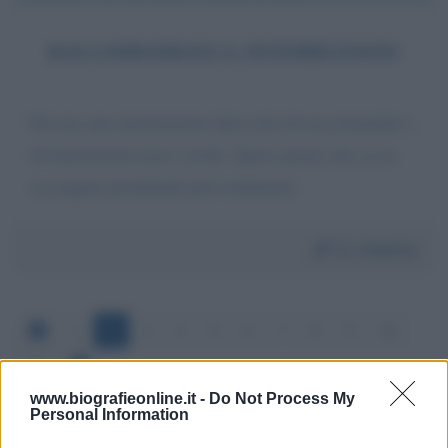
RACCOMANDATI E INTERRUZIONI
Per me una trasmissione fatta solo di raccomandati e
di interruzioni non è civile. Spero presto che se ne
accorgano prendendo provvedimenti.
Da:
Andrea
1
2
3
4
5
6
7
8
9
10
11
www.biografieonline.it -
Do Not Process My
Personal Information