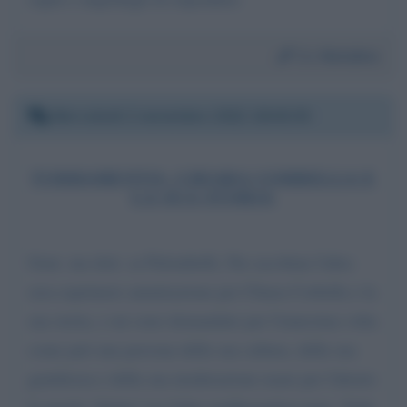
Da:
Natalino
Mercoledì 2 novembre 2022 18:46:30
TURBAMENTO: CHIARA CORBELLA E
LA SUA STORIA
Gent. ma dott. sa Palombelli, l'ho ascoltata l'altra
sera esprimere ammirazione per Chiara Corbella e la
sua storia, e mi sono domandato per l'ennesima volta
come può una persona della sua cultura, della sua
gentilezza e della sua moderazione usare per l'aborto