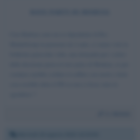
RAVE PARTY DI MODENA
Cara Barbara sono un ex dipendente di Rcs
MediaGroup in pensione da 2 anni, ci siamo visti in
Solferino parecchie volte, una domanda per i critici
della decisione presa al rave party di Modena, se per
sventura sarebbe crollato il soffitto con morti e feriti
cosa avrebbe detto il PD se non ci fosse stato lo
sgombero ?
Da:
Michele
Martedì 16 agosto 2022 14:32:04