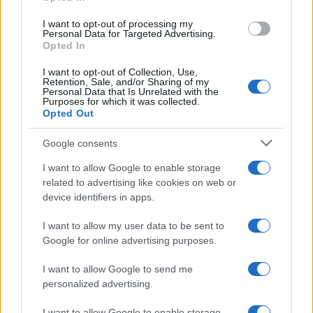
grant or deny consent to Google and its third-party tags to
Inserisci la tua migliore e-mail
use your data for below specified purposes in below Google
I want to opt-out of processing my
consent section.
Personal Data for Targeted Advertising.
E-mail
Opted In
OK
I want to opt-out of Collection, Use,
Retention, Sale, and/or Sharing of my
Personal Data that Is Unrelated with the
Purposes for which it was collected.
Opted Out
Google consents
I want to allow Google to enable storage
related to advertising like cookies on web or
device identifiers in apps.
I want to allow my user data to be sent to
Google for online advertising purposes.
I want to allow Google to send me
personalized advertising.
I want to allow Google to enable storage