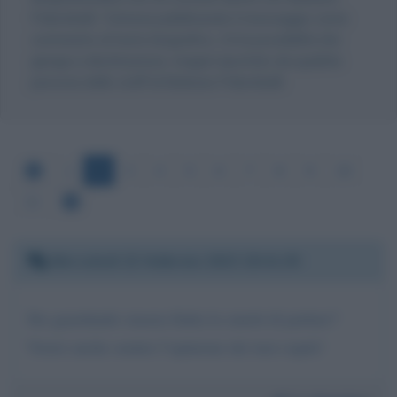
Palombelli. Tuttavia pubblicando il messaggio come
commento al testo biografico, c'è la possibilità che
giunga a destinazione, magari riportato da qualche
persona dello staff di Barbara Palombelli.
1
2
3
4
5
6
7
8
9
10
11
Mercoledì 22 febbraio 2023 20:41:35
Sto guardando stasera Italia la smetti di parlare?
Vorrei anche sentire l’opinione dei tuoi ospiti!