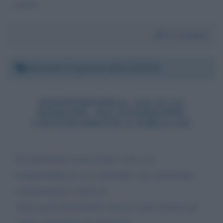
grazie.
Da:
Luciano
Martedì 17 gennaio 2023 20:55:55
INSOPPORTABILE: LEI FA LE
DOMANDE, POI INTERROMPE
CONTINUAMENTE E PARLA LEI
Sto guardando stasera Italia è una cosa
insopportabile lei fa le domande e poi interrompe
continuamente e parla lei.
Allora parli direttamente solo lei senza invitare gli
ospiti e impedirgli di rispondere