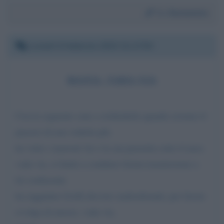
Da:
Beniamino
Lunedì 6 febbraio 2023 21:17:50
BASTA, VADA VIA
Con la seguente sono a richiederle quando avremo il
piacere di non vederla più.
ha 'rotto i marroni' lei e la sua puzzetta sotto il naso.
vada via, si limiti a condurre forum trasmissione a
lei confacente
ha raggiunto livelli davvero maleodoranti, per favore
si tolga di mezzo, vada via,