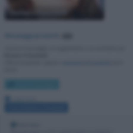
Barbara Palombelli
Messaggi presenti
:
550
Lascia un messaggio, un suggerimento o un commento per
Barbara Palombelli
.
Utilizza il pulsante, oppure i
commenti di Facebook
, più in
basso.
Scrivi un messaggio
Leggi anche:
Frasi di Barbara Palombelli
Nota bene
Biografieonline non ha contatti diretti con Barbara