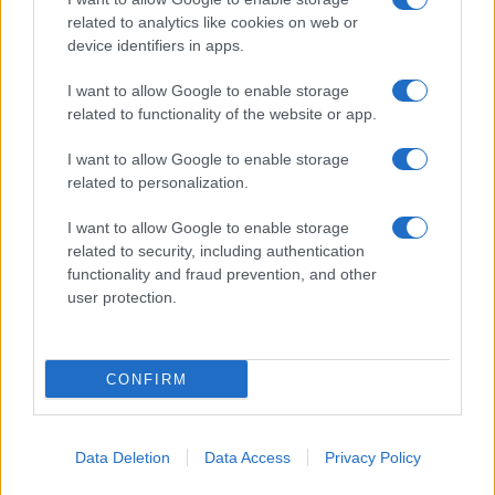
related to analytics like cookies on web or
Biografie
Approfondimenti
device identifiers in apps.
Biografie di oggi
Mappa del sito
Biografie più visitate
Ricorrenze
I want to allow Google to enable storage
Indice dei nomi
Onomastico
related to functionality of the website or app.
Foto di personaggi famosi
Che giorno era?
Categorie
Che giorno sarà?
I want to allow Google to enable storage
Temi
Cultura
related to personalization.
Servizi
I want to allow Google to enable storage
Pubblica la tua biografia
related to security, including authentication
Privacy Policy
functionality and fraud prevention, and other
user protection.
Cookie Policy
Preferenze Privacy
Contatti
CONFIRM
Biografieonline.it © 2003-2025 • Riproduzione dei testi consentita citando la fonte
Creative Commons
come da Licenza
• Nota: come Affiliato Amazon, il sito
Pubblicità
ricava commissioni sugli acquisti idonei. •
Data Deletion
Data Access
Privacy Policy