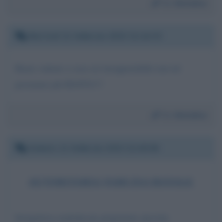
Da:
Natalino
Martedì 21 febbraio 2023 21:14:33
Basta vattene a casa sei insopportabile non né
possiamo più BASTA!!!
Da:
Natalino
Sabato 11 febbraio 2023 22:40:06
AUTORITARIA NARCISA BANALE
Irrispettosa maleducata prepotente ipocrita