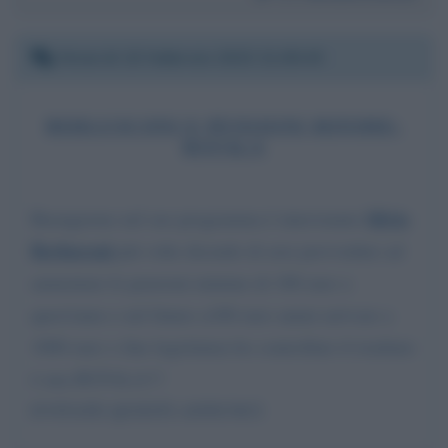
Venerdì 10 febbraio 2023 21:00:45
BERLUSCONI E PENSIONI MINIME:
BUFALA
Silvio
Buongiorno nel suo programma è intervenuto
Berlusconi
più volte dicendo di aver provveduto ad
aumentare le pensioni minime di 100 euro x
quest'anno e nel futuro a100 euro annui arrivare a
1000 euro x fine legislatura ho controllato il risultato
è una BUFALA!!!
EVITATE QUESTI ANNUNCI