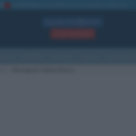
La TUA storia
: perché pubblicare la tua biografia su questo sito
1
Biografie in PDF
GRATIS
ACCEDI / REGISTRATI
Indice
Newsletter
Ricorrenze
Cultura
Che giorno sarà
ucci
Messaggi per Sigfrido Ranucci