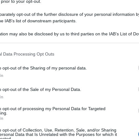
gli i terreni del mio paese, che sono tanti e anche incolti. E i
 prior to your opt-out.
icilia è quasi simile. Quindi adatto a questo progetto. La ringr
rately opt-out of the further disclosure of your personal information by
l'attesa le invio i miei cordiali saluti. Franco Ciccone via ---
he IAB’s list of downstream participants.
tion may also be disclosed by us to third parties on the IAB’s List of 
 that may further disclose it to other third parties.
 that this website/app uses one or more Google services and may gath
l Data Processing Opt Outs
including but not limited to your visit or usage behaviour. You may click 
 to Google and its third-party tags to use your data for below specifi
o opt-out of the Sharing of my personal data.
ogle consent section.
In
o opt-out of the Sale of my Personal Data.
In
ettezza e civiltà. Un grazie anche a tutti gli eroici collaborat
to opt-out of processing my Personal Data for Targeted
ing.
In
o opt-out of Collection, Use, Retention, Sale, and/or Sharing
ersonal Data that Is Unrelated with the Purposes for which it
lected.