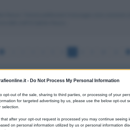
rido Ranucci. Tuttavia pubblicando il messaggio come commento al 
a dello staff di Sigfrido Ranucci.
1
2
3
4
5
6
7
8
9
10
11
fieonline.it -
Do Not Process My Personal Information
to opt-out of the sale, sharing to third parties, or processing of your per
formation for targeted advertising by us, please use the below opt-out s
 selection.
 that after your opt-out request is processed you may continue seeing i
T i Lunedì mi sono molto tristi. Le chiedo una cortesia: mi p
ased on personal information utilized by us or personal information dis