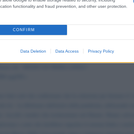
cation functionality and fraud prevention, and other user protection.
CONFIRM
ANO LA VITA. LA MAPPA DEI PAESI CHE LE
Data Deletion
Data Access
Privacy Policy
o filmato dei "MEDICI IN PRIMA LINEA":
MSH oqqYH s
o fatti certi che confermano che la soluzione per fermare il vi
che lei - la effettuano dall'inizio della pandemia, utilizzando
. Ascolti i medici che testimoniano nel filmato. Hanno salvato
ssime e certe che farebbero ripartire il sistema Italia e mett
 già da Marzo 2020. Con grande stima e immensa speranza in L