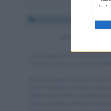
authenti
Lunedì 25 gennaio 2021 11:13:53
LE CURE CHE SALV
La prego Sigfrido ascolti e divulghi quest
https: //www. youtu be. com/watch? v=TG
Oltre alla somministrazione del vaccino ci son
con la "schiena dritta" - come dice a volte an
tempestivamente (24/48 ore dai primi sintomi)
Diamo spazio anche a queste notizie importanti
sarebbe potuto applicare a livello nazionale