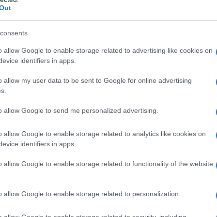
Out
consents
TI NON HANNO ALCUN INTERESSE A CAMBIA
o allow Google to enable storage related to advertising like cookies on
evice identifiers in apps.
 Report e mi meraviglio che Lei non sappia che su 62. 000. 000
o allow my user data to be sent to Google for online advertising
s.
egli altri. Quando qualche politico interrogato Le risponde (e L
to allow Google to send me personalized advertising.
a giustizia, elettorali, della burocrazia, della scuola e tante 
e a cambiare le cose, perchè così possono continuare a rubare
o allow Google to enable storage related to analytics like cookies on
a pound e forza nuova, il MPS, le operazioni dei genitori di Re
evice identifiers in apps.
 via molti sono quelli che dovrebbero starsene a casa, ma che i
o allow Google to enable storage related to functionality of the website
porta tante, ma la magistratura ha le mani legate e non si potr
uti Un pediatra in pensione 6 mesi prima della legge Fornero, 
o allow Google to enable storage related to personalization.
o allow Google to enable storage related to security, including