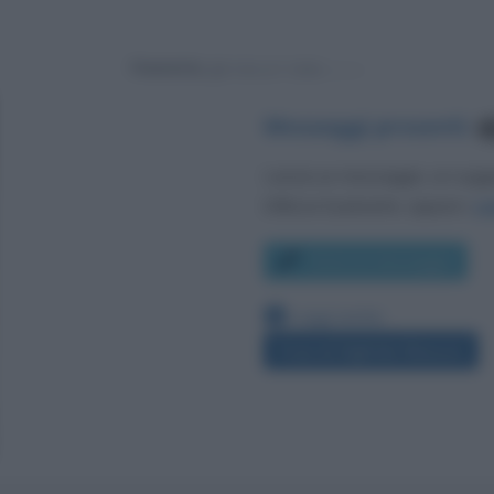
Powered by
Messaggi presenti
:
1
Lascia un messaggio, un sug
Utilizza il pulsante, oppure i
co
Scrivi un messaggio
Leggi anche:
Frasi di Sigfrido Ranucci