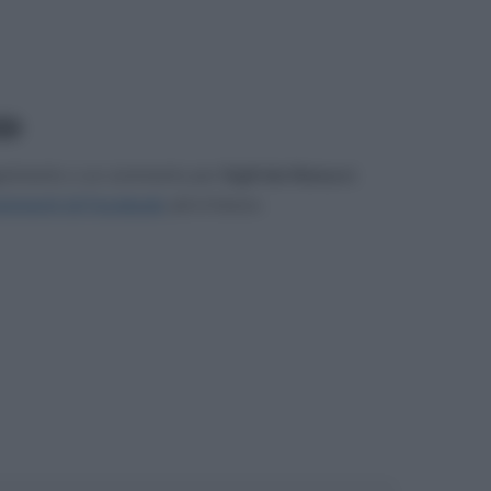
03
gerimento o un commento per
Sigfrido Ranucci
.
mmenti di Facebook
, più in basso.