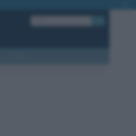
OK
?
Contatti