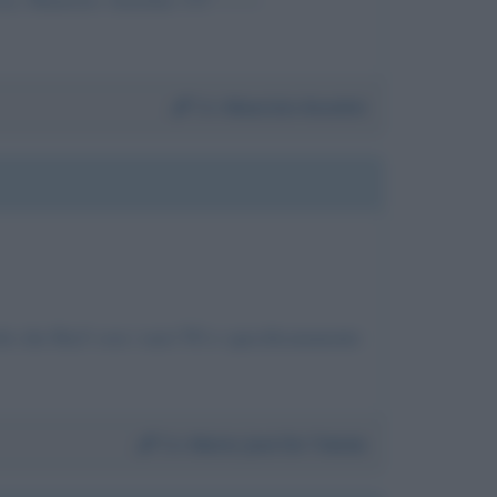
Da:
Maurizio Anselmi
vole che Rai3 con i suoi TG e specificatamente
Da:
Marie José De Toledo