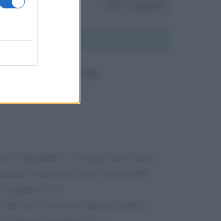
Da:
Gaspare
 HANNO UTILIZZATE
rus è disponibile e c'è sempre stata; medici
 medicine a bassissimo costo e intervenendo
 migliaia di vite.
erebbe tutti in sicurezza. Questo metodo si
ei, Maurizio Anselmi 335 -------