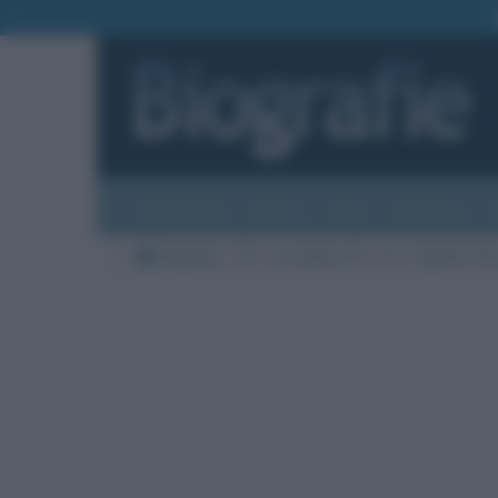
Biografie
Foto
Temi
Categorie
Biografie
TV
Conduttori TV
R
Sigfrido Ran