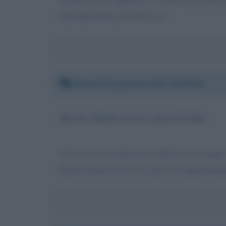
GRAZIE PER QUANTO FA!
Giovedì 21 gennaio 2021 09:07:05
MAXI PROCESSO GRATTERI
Vista la scarsa attenzione dedicata da stampa 
Report dedicassero uno spazio di approfondim