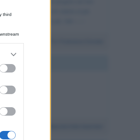
nvitarlo per fare lo stesso progetto nel mio
azio moltissimo e spero di vederla al più
 third
---- 29 88040 Amato CZ cell. 340-------
Downstream
Da:
Francesco Ciccone
er and store
to grant or
ed purposes
ori della redazione.
Da:
Maurizio Italo Guarnieri