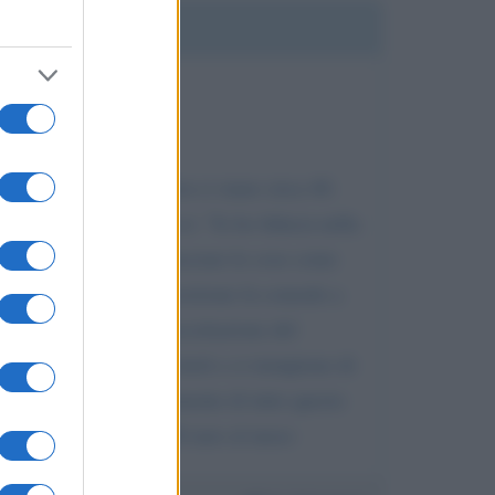
RE LE COSE
 milioni di italiani non ci siano circa 40.
ei sa a chi mi riferisco): "Io ho fiducia nella
altre non si fanno per lasciare le cose come
. Come dire che la prescrizione fa comodo a
nzi o della Boschi, l'accettazione del
nvece si fregiano di titoli e ci riempiono di
à mai fare pulizia veramente di tutto questo
che deve vivere con 1500 euro al mese-