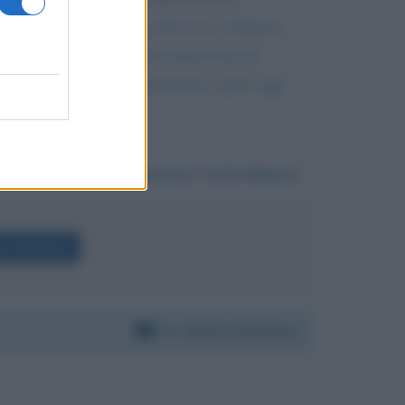
ella giurisdizione, oggi divisa in: ordinaria,
na giurisdictio, oltre alla immissione di
irsi di una Casta autoreferenziale, quale oggi
Da:
Francesco Carlo Bianca
rio Giordano
Per:
Mario Giordano