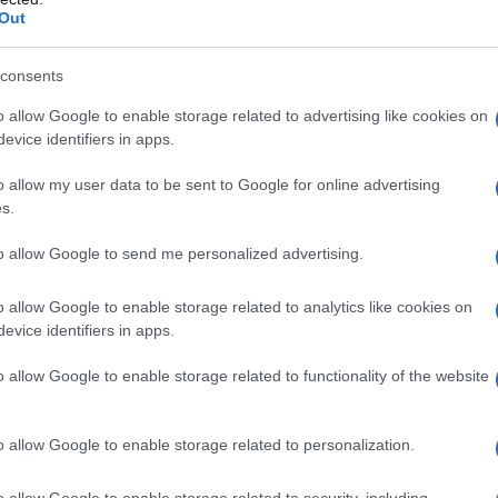
Out
unzione" di natura amministrativa.
consents
ci l'attività giurisdizionale risalta evidente la sua diversità ris
o allow Google to enable storage related to advertising like cookies on
da cittadini "eletti" dal Corpo elettorale, cioè dalla Comunità
evice identifiers in apps.
dini "reclutati" mediante un pubblico concorso, costituto da u
o allow my user data to be sent to Google for online advertising
s.
o nell'esercizio delle loro funzioni direttamente alla Comunità
to allow Google to send me personalized advertising.
li dal punto di vista politico, nel senso che non rispondono al 
o allow Google to enable storage related to analytics like cookies on
que formato da una schiacciante maggioranza di membri togati, 
evice identifiers in apps.
mergendo tutte le pecche (per usare un eufemismo)..
o allow Google to enable storage related to functionality of the website
urisdizione sia un Potere bisogna concludere che ci troviamo di 
potere" non solo deve emanare dalla Comunità Sovrana ma deve
o allow Google to enable storage related to personalization.
una completa rivisitazione della normativa concernente la giuri
to alla legge, nel contempo è necessario predisporre chiare nor
o allow Google to enable storage related to security, including