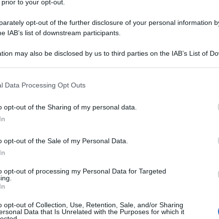
 prior to your opt-out.
rately opt-out of the further disclosure of your personal information by
he IAB’s list of downstream participants.
tion may also be disclosed by us to third parties on the IAB’s List of 
 that may further disclose it to other third parties.
 that this website/app uses one or more Google services and may gath
l Data Processing Opt Outs
including but not limited to your visit or usage behaviour. You may click 
 to Google and its third-party tags to use your data for below specifi
o opt-out of the Sharing of my personal data.
ogle consent section.
In
o opt-out of the Sale of my Personal Data.
In
to opt-out of processing my Personal Data for Targeted
ing.
In
o opt-out of Collection, Use, Retention, Sale, and/or Sharing
ersonal Data that Is Unrelated with the Purposes for which it
lected.