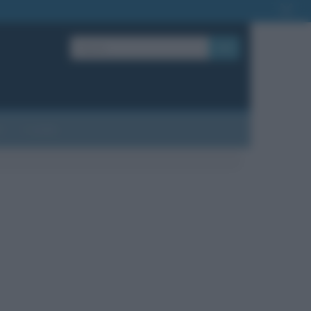
OK
?
Contatti