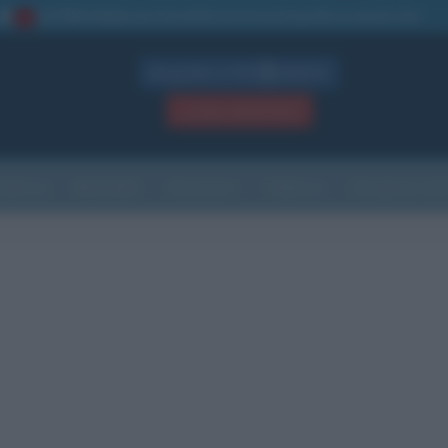
La TUA storia
: perché pubblicare la tua biografia su questo sito
1
Biografie in PDF
GRATIS
ACCEDI / REGISTRATI
Indice
Newsletter
Ricorrenze
Cultura
Che giorno sarà