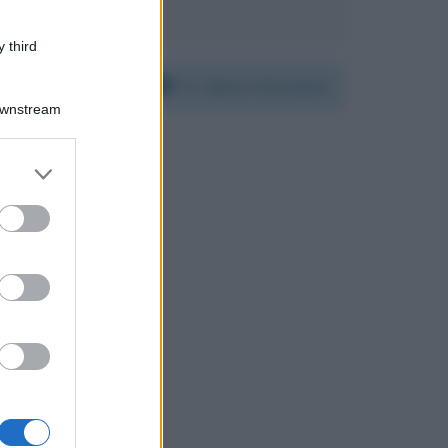
 third
Per:
Mario Giordano
Downstream
er and store
to grant or
ed purposes