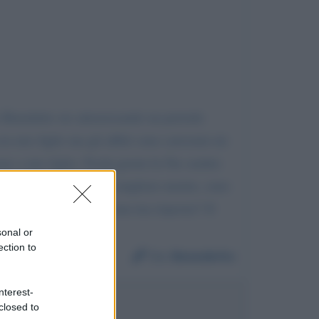
o Benedetto sto attraversando un periodo
on mio figlio ma gli affitti sono carissimi mi
 a mio figlio. Pochi giorni fa l'ho sentito
rire.. Forse è la cosa migliore morire, sono
ncente. Ciao spero in una tua risposta!! Il
sonal or
ection to
Da:
Benedetto
nterest-
closed to
onel Messi