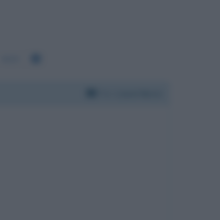
4628
Per:
Lionel Messi