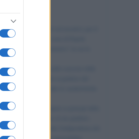
petto ai poteri legislativi ed esecutivi; per il
 Nazionale nella propria veste di Popolo
n "procedimento amministrativo" in cui la
 Sovrana, i magistrati nello esercizio delle
Popolo, anche se soggetti al giudizio del
tanto da rivestire tutte le caratteristiche
fronte ad un vulnus rispetto ai principi della
 essere sottoposto pure al suo giudizio.
sdizione, pur riaffermando l'indipendenza dei
me in ordine alla loro responsabilità,