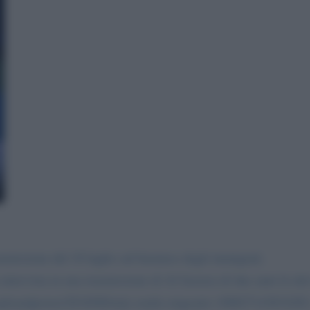
asmissione del 18 luglio sul business degli immigrati.
intervista in una trasmissione di Al Jazzera di due anni fa da
opleandpower/2018/06/italy-mafia-migrants-180627143634282