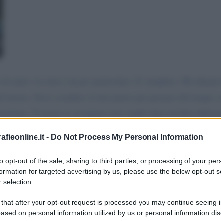
 di aiuto. La mia è un po' particolare. E' semplice. Mi chiam
 del lavoro. Devo scendere al mio paese per passare del tempo c
amma. Ti prego ti scongiuro non voglio dare un'altra delusione
ando scendi da me? " e io non ho saputo rispondere, volevo mo
fieonline.it -
Do Not Process My Personal Information
iao scusami. Comunque sei il più forte ma soprattutto il più vi
to opt-out of the sale, sharing to third parties, or processing of your per
formation for targeted advertising by us, please use the below opt-out s
 selection.
 that after your opt-out request is processed you may continue seeing i
ased on personal information utilized by us or personal information dis
a messaggio
La biografia in PDF
Altri commenti per Li