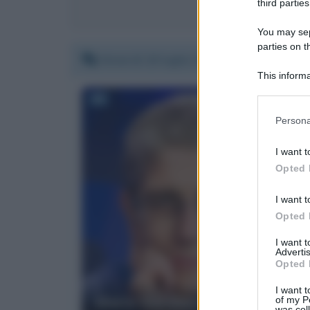
third parties
You may sepa
parties on t
Venerdì 19 luglio 2019 18:31:59
This informa
Participants
Please note
Persona
information 
deny consent
I want t
in below Go
Opted 
I want t
Opted 
I want 
Advertis
Opted 
I want t
Mario Giordano
of my P
was col