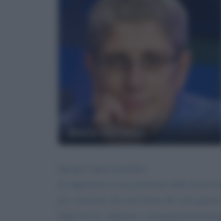
Mario Giordano
Egregio signor giordano,
ho apprezzato la sua posizione della citata tr
per conoscere chi sono basta che vede questa 
https://www. aljazeera. com/programmes/pe