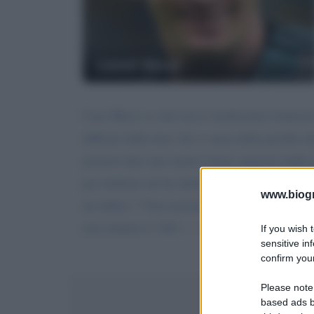
Lionel Messi
Caro Messi so che ricevi moltissime richieste
difficile della mia vita a causa della perdita
potresti dare una mano? Sono separato dalla m
per telefono mi ha detto "papà mi manchi, qu
www.biogra
un fallito !! Non merito un figlio come lui. C
mio numero è 340-------.
If you wish 
sensitive in
confirm your
Please note
based ads b
Invi