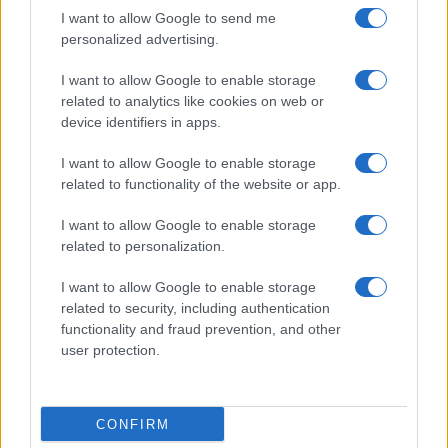
I want to allow Google to send me
personalized advertising.
I want to allow Google to enable storage
related to analytics like cookies on web or
Biografie
Approfondimenti
device identifiers in apps.
Biografie di oggi
Mappa del sito
Biografie più visitate
Ricorrenze
I want to allow Google to enable storage
Indice dei nomi
Onomastico
related to functionality of the website or app.
Foto di personaggi famosi
Che giorno era?
Categorie
Che giorno sarà?
I want to allow Google to enable storage
Temi
Cultura
related to personalization.
Servizi
I want to allow Google to enable storage
Pubblica la tua biografia
related to security, including authentication
functionality and fraud prevention, and other
Privacy Policy
user protection.
Cookie Policy
Preferenze Privacy
Contatti
CONFIRM
Biografieonline.it © 2003-2025 • Riproduzione dei testi consentita citando la fonte