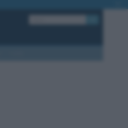
OK
?
Contatti