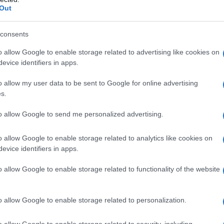
Out
MBRI DELLA ROSA BIANCA
consents
a vengono giustiziati dai nazisti.
o allow Google to enable storage related to advertising like cookies on
 L'ARTICOLO
evice identifiers in apps.
movimento antinazista
o allow my user data to be sent to Google for online advertising
s.
l'anno 1848
to allow Google to send me personalized advertising.
o allow Google to enable storage related to analytics like cookies on
 CONTRO LUIGI FILIPPO DI FRANCIA
evice identifiers in apps.
ivoluzione che darà vita alla Seconda Repubblica francese.
o allow Google to enable storage related to functionality of the website
LA BIOGRAFIA
ilippo di Francia
o allow Google to enable storage related to personalization.
l'anno 1300
o allow Google to enable storage related to security, including