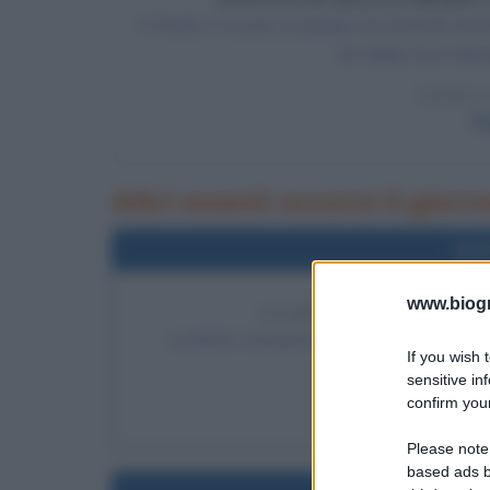
A Roslin, in Scozia, un gruppo di scienziati an
da cellule di un indi
LEGGI 
Pe
Altri eventi occorsi il gior
Nel
www.biogra
SCOPERTA DI UN SISTE
La NASA comunica la scoperta di un sistema 
If you wish 
sensitive in
LEGGI
confirm your
Frasi 
Please note
based ads b