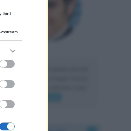
 third
Downstream
er and store
Maria
DA:
to grant or
ed purposes
Caro Liorni perché quando presenti
l'eredità urli sempre troppo? non ho
mai sentito Mike o altri bravi come
lui gridare
Leggi di più
Accadde oggi