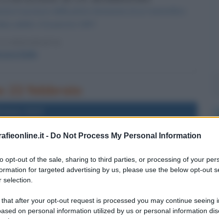
nuncia il successo della prima clonazione di un mammifero
viduo adulto: è la pecora 1997.
LA BIOGRAFIA
cora Dolly
no 22 febbraio
l'anno 2017
fieonline.it -
Do Not Process My Personal Information
MA SOLARE SIMILE AL NOSTRO
solare simile al nostro distante circa 39 anni luce.
to opt-out of the sale, sharing to third parties, or processing of your per
formation for targeted advertising by us, please use the below opt-out s
 L'ARTICOLO
 selection.
sulle scoperte
 that after your opt-out request is processed you may continue seeing i
ased on personal information utilized by us or personal information dis