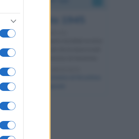
6 agosto 1945
81 ANNI FA
Durante la Seconda guerra mondiale avviene
uno dei più tristi episodi che la storia ricordi:
il bombardamento atomico di Hiroshima.
LEGGI L'ARTICOLO
Il bombardamento atomico di Hiroshima
e Nagasaki