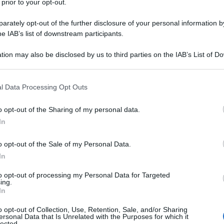
l'anno 1848
 prior to your opt-out.
rately opt-out of the further disclosure of your personal information by
ONTRO RE LUIGI FILIPPO DI FRANCIA
he IAB’s list of downstream participants.
i Filippo che darà vita alla Seconda Repubblica francese.
tion may also be disclosed by us to third parties on the IAB’s List of 
LA BIOGRAFIA
 that may further disclose it to other third parties.
ilippo di Francia
 that this website/app uses one or more Google services and may gath
l Data Processing Opt Outs
including but not limited to your visit or usage behaviour. You may click 
 to Google and its third-party tags to use your data for below specifi
o opt-out of the Sharing of my personal data.
l'anno 1503
ogle consent section.
In
GLIA DI RUVO
o opt-out of the Sale of my Personal Data.
taglia di Ruvo, tra spagnoli e francesi.
In
 L'ARTICOLO
to opt-out of processing my Personal Data for Targeted
ing.
sulle battaglie
In
o opt-out of Collection, Use, Retention, Sale, and/or Sharing
ersonal Data that Is Unrelated with the Purposes for which it
l'anno 1943
lected.