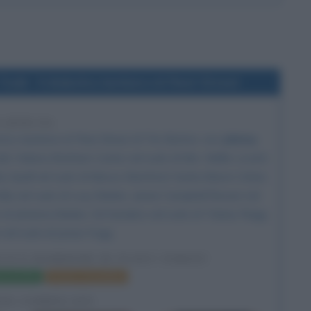
odd - Il diabolico barbiere di Fleet Street
8 ANNI FA
ico barbiere di Fleet Street
, di
Tim Burton
, con
Johnny
dd,
Helena Bonham Carter
nel ruolo di Mrs. Nellie Lovett,
hy Spall nel ruolo di Messo Bamford,
Sacha Baron Cohen
 Kelly nel ruolo di Lucy Barker, Jamie Campbell Bower nel
 di Johanna Barker, Ed Sanders nel ruolo di Tobias Ragg
 nel ruolo di Jonas Fogg.
LICO BARBIERE DI FLEET STREET
a del film
Poster e locandina
FIE CORRELATE