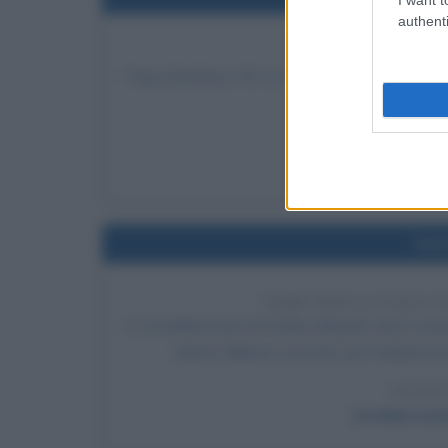
authenti
ISTITUZIO
Papa Bonifacio VIII con La bolla "Antiquorum hab
esso dovrà essere
LEGGI 
Papa 
Nel
VARO DELLA NAVE-
A Castellammare di Stabia (Napoli) viene varat
Marina Militare costruito per l'addestrame
LEGGI
La nave-scu