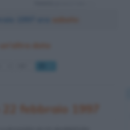
Powered by
braio 1997 era
sabato
un'altra data
OK
 22 febbraio 1997
CLONAZIONE DI UN MAMMIFERO