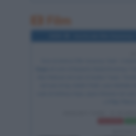
Film
2008
Uscita del film Sweeney T
1
Esce al cinema il film
Sweeney Todd - Il diabol
Depp
nel ruolo di Benjamin Barker/Sweeney To
Alan Rickman nel ruolo di Giudice Turpin, Timot
nel ruolo di Sig. Adolfo Pirelli, Laura Michelle
ruolo di Anthony Hope, Jayne Wisener nel ruolo
e Philip Philmar
SWEENEY TODD - IL DIABO
Frasi del film
Sched
BIOGRA