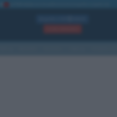
La TUA storia
: perché pubblicare la tua biografia su questo sito
1
Biografie in PDF
GRATIS
ACCEDI / REGISTRATI
Indice
Newsletter
Ricorrenze
Cultura
Che giorno sarà