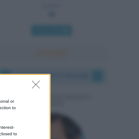
passato.
Chi l'ha detto
I vostri commenti e messaggi
MESSAGGI PER MARCO
sonal or
LIORNI
ection to
nterest-
closed to