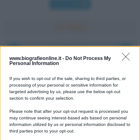
Chi l'ha detto
Accadde oggi
www.biografieonline.it -
Do Not Process My
Personal Information
8 agosto 1956
If you wish to opt-out of the sale, sharing to third parties, or
70 ANNI FA
processing of your personal or sensitive information for
Nella miniera di carbone di Marcinelle, in Belgio,
targeted advertising by us, please use the below opt-out
avviene un disastro nel quale perdono la vita
section to confirm your selection.
centinaia di lavoratori, la maggior parte dei quali
Please note that after your opt-out request is processed you
italiani.
may continue seeing interest-based ads based on personal
LEGGI L'ARTICOLO
information utilized by us or personal information disclosed to
Il disastro di Marcinelle
third parties prior to your opt-out.